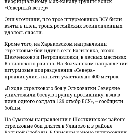
неофициальному Max-каналу группы войск
«
Северный ветер
».
Они уточнили, что трое штурмовиков ВСУ были
взяты в плен, троих российских военнопленных
удалось спасти.
Кроме того, на Харьковском направлении
стрелковые бои идут в селе Василевка, около
Шевченково и Петропавловки, в лесных массивах
Волчанского района. На Волчанском направлении
штурмовые подразделения «Севера»
продвинулись на пяти участках до 400 метров.
«В ходе стрелкового боя у Ольховатки Северяне
уничтожили боевую группу противнику, взяв в
плен одного солдата 129 отмбр ВСУ», – сообщили
бойцы.
На Сумском направлении в Шосткинском районе
стрелковые бои длятся в Уланово и в районе
Вольной Слободы. В Сумском районе штурмовики