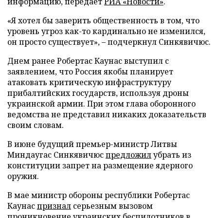
информацию, передает
РИА «Новости»
.
«Я хотел бы заверить общественность в том, что
уровень угроз как-то кардинально не изменился,
он просто существует», – подчеркнул Синкявичюс.
Днем ранее Робертас Каунас выступил с
заявлением, что Россия якобы планирует
атаковать критическую инфраструктуру
прибалтийских государств, используя дроны
украинской армии. При этом глава оборонного
ведомства не представил никаких доказательств
своим словам.
В июне будущий премьер-министр Литвы
Миндаугас Синкявичюс
предложил
убрать из
конституции запрет на размещение ядерного
оружия.
В мае министр обороны республики Робертас
Каунас
признал
серьезным вызовом
проникновение украинских беспилотников в