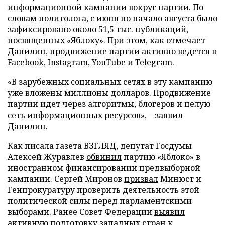
информационной кампании вокруг партии. По
словам политолога, с июня по начало августа было
зафиксировано около 51,5 тыс. публикаций,
посвященных «Яблоку». При этом, как отмечает
Данилин, продвижение партии активно ведется в
Facebook, Instagram, YouTube и Telegram.
«В зарубежных социальных сетях в эту кампанию
уже вложены миллионы долларов. Продвижение
партии идет через алгоритмы, блогеров и целую
сеть информационных ресурсов», – заявил
Данилин.
Как писала газета ВЗГЛЯД, депутат Госдумы
Алексей Журавлев
обвинил
партию «Яблоко» в
иностранном финансировании предвыборной
кампании. Сергей Миронов
призвал
Минюст и
Генпрокуратуру проверить деятельность этой
политической силы перед парламентскими
выборами. Ранее Совет Федерации
выявил
активную подготовку западных стран к