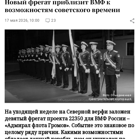
Новый фрегат приблизит ВМФ к
возможностям советского времени
17 мая 2026, 10:00
23
Фото: Объединенная
судостроительная корпорация
На уходящей неделе на Северной верфи заложен
девятый фрегат проекта 22350 для ВМФ России –
«Адмирал флота Громов». Событие это знаковое по
целому ряду причин. Какими возможностями
обладает данный корабль, чем он уникален по