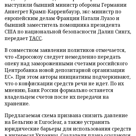
выступили бывший министр обороны Германии
Аннегрет Крамп-Карренбауэр, экс-министр по
европейским делам Франции Натали Луазо и
бывший заместитель помощника президента
США по национальной безопасности Далип Сингх,
передает
ТАСС
.
В совместном заявлении политиков отмечается,
что «Евросоюзу следует немедленно передать
опеку над замороженными счетами российского
Центробанка новой депозитарной организации
ЕС». При этом авторы инициативы подчеркивают,
что о конфискации средств речи не идет. По их
мнению, Банк России формально останется
владельцем счетов после их передачи на
хранение.
Предлагаемая схема призвана снизить давление
на Бельгию и Euroclear, а также устранить
юридические барьеры для использования средств
в интересах Украины. Создатели плана ссылаются