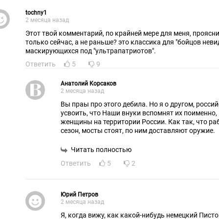
раинские порты?
tochny1
2 месяца назад
Этот твой комментарий, по крайней мере для меня, проясни
только сейчас, а не раньше? это классика для "бойцов неви
маскирующихся под "ультрапатриотов".
Ответить
5
9
Анатолий Корсаков
2 месяца назад
Вы праы про этого дебила. Но я о другом, российские генералы , должны
усвоить, что Наши внуки вспомнят их поименно, 
женщины на территории России. Как так, что работают рестораны, тур
сезон, мосты стоят, по ним доставляют оружие.
Читать полностью
Ответить
5
2
Юрий Петров
2 месяца назад
Я, когда вижу, как какой-нибудь немецкий Пистори