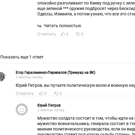
спокойно разгуливают по Киеву под ручку с зеле
еще зеленой *** оружия подбросят через Бескси
Одессы, Измаила, а потом узнаю, что все это стоит и 
зверею.
Читать полностью
Ответить
6
0
Показать еще 1 ответ
Егор Герасименко-Перевалов (Тримуар на ВК)
2 месяца назад
Юрий Петров, вы путаете политическую волю и военную нау
Ответить
0
0
Юрий Петров
2 месяца назад
Мужество солдата состоит в том, чтобы идти на
мужество военачальника, генерала состоит в то
мнения политического руководства, если он вид
руководство ставит под угрозу судьбу страны. Т