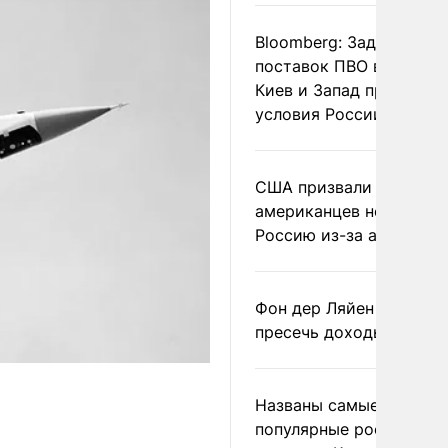
Bloomberg: Задержка
поставок ПВО вынудит
Киев и Запад принять
условия России
США призвали
американцев не посеща
Россию из-за атак ВСУ
Фон дер Ляйен призвал
пресечь доходы России
Названы самые
популярные российски