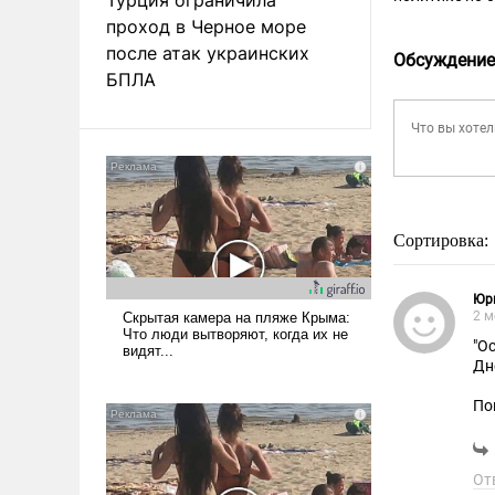
проход в Черное море
после атак украинских
Обсуждение
БПЛА
Сортировка:
Юр
2 м
"О
Дн
По
1.
ма
2.
От
ра