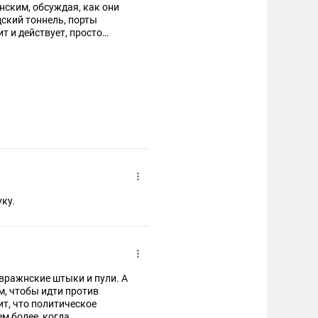
нским, обсуждая, как они
дский тоннель, порты
действует, просто
ку.
 вражнские штыки и пули. А
м, чтобы идти против
ит, что политическое
ем более, когда