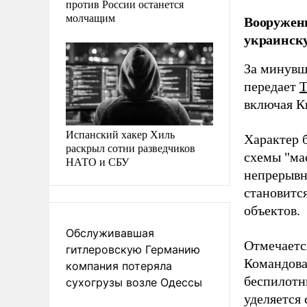
против России останется
молчащим
Вооруженн
украинску
За минувш
передает
T
включая К
Испанский хакер Хиль
Характер 
раскрыл сотни разведчиков
схемы "мас
НАТО и СБУ
непрерывн
становитс
объектов.
Обслуживавшая
Отмечаетс
гитлеровскую Германию
Командова
компания потеряла
беспилотн
сухогрузы возле Одессы
уделяется