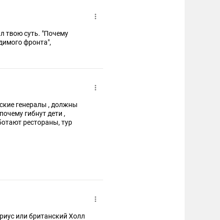
л твою суть. "Почему
димого фронта",
почему гибнут дети ,
ус или британский Холл