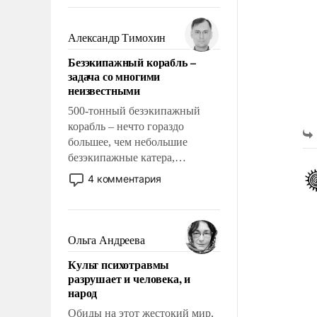
восстановления и без оного. И
чем она отличается от просто
образованных людей. Иногда
Александр Тимохин
казалось, что эти вопросы
Безэкипажный корабль –
решены раз и навсегда, но –
задача со многими
нет, не решены.
неизвестными
500-тонный безэкипажный
корабль – нечто гораздо
большее, чем небольшие
безэкипажные катера,
применение которых уже
4 комментария
стало обыденностью. Задача по
созданию такого корабля очень
сложна и амбициозна. Однако
и ее реализация радикально
Ольга Андреева
поднимет наши боевые
Культ психотравмы
возможности.
разрушает и человека, и
народ
Обиды на этот жестокий мир,