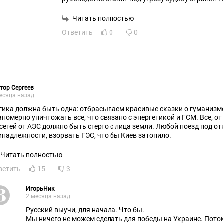
главнокомандующим является абсолютно штатск
деле ничего не понимающий.
Читать полностью
Ответить
0
0
тор Сергеев
есяца назад
гика должна быть одна: отбрасываем красивые сказки о гуманизм
аномерно уничтожать все, что связано с энергетикой и ГСМ. Все, о
 сетей от АЭС должно быть стерто с лица земли. Любой поезд под от
инадлежности, взорвать ГЭС, что бы Киев затопило.
Читать полностью
ветить
15
3
ИгорьНик
2 месяца назад
Русский выучи, для начала. Что бы.
Мы ничего не можем сделать для победы на Украине. Пото