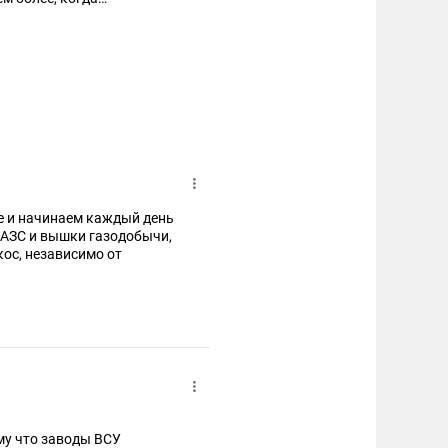
ий человек, в военном
е и начинаем каждый день
т АЗС и вышки газодобычи,
кос, независимо от
му что заводы ВСУ