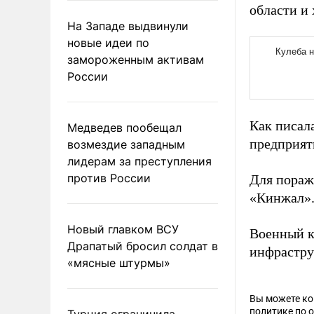
области и 
На Западе выдвинули
новые идеи по
замороженным активам
России
Как писал
Медведев пообещал
предприят
возмездие западным
лидерам за преступления
против России
Для пораж
«Кинжал»
Новый главком ВСУ
Военный к
Драпатый бросил солдат в
инфрастру
«мясные штурмы»
Вы можете к
политике по 
Турция ограничила