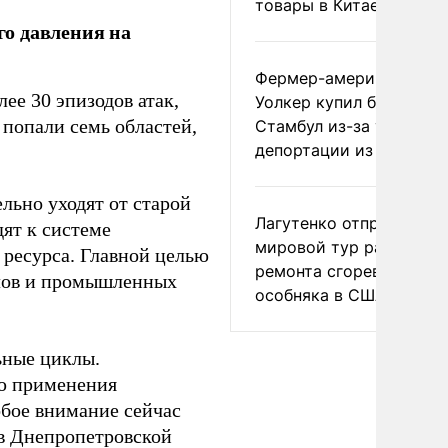
товары в Китае
о давления на
Фермер-американец
ее 30 эпизодов атак,
Уолкер купил билет в
 попали семь областей,
Стамбул из-за угрозы
депортации из России
льно уходят от старой
Лагутенко отправился в
дят к системе
мировой тур ради
 ресурса. Главной целью
ремонта сгоревшего
злов и промышленных
особняка в США
ьные циклы.
ию применения
обое внимание сейчас
в Днепропетровской