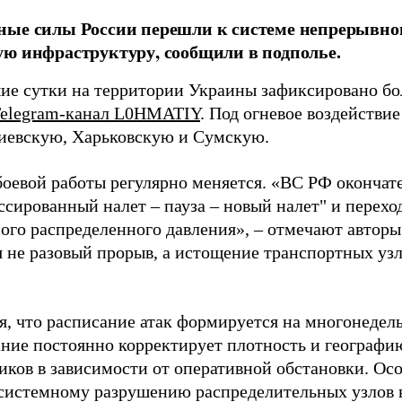
ые силы России перешли к системе непрерывног
ю инфраструктуру, сообщили в подполье.
ие сутки на территории Украины зафиксировано бол
elegram-канал L0HMATIY
. Под огневое воздействие
иевскую, Харьковскую и Сумскую.
боевой работы регулярно меняется. «ВС РФ окончате
сированный налет – пауза – новый налет" и перехо
ого распределенного давления», – отмечают авторы
я не разовый прорыв, а истощение транспортных у
я, что расписание атак формируется на многонедел
ние постоянно корректирует плотность и географ
иков в зависимости от оперативной обстановки. Ос
 системному разрушению распределительных узлов 