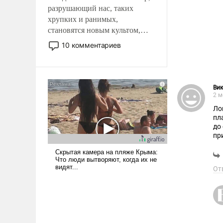
разрушающий нас, таких
хрупких и ранимых,
становятся новым культом,
постепенно вытесняя и
10 комментариев
отменяя традиционное
требование к человеку – быть
мужественным и твердым под
ударами судьбы, брать на себя
Вик
ответственность, помогать
2 м
слабым, идти вперед и
Ло
адаптироваться.
пл
до
пр
От