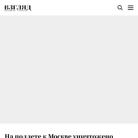
На подлете к Москве уничтожено