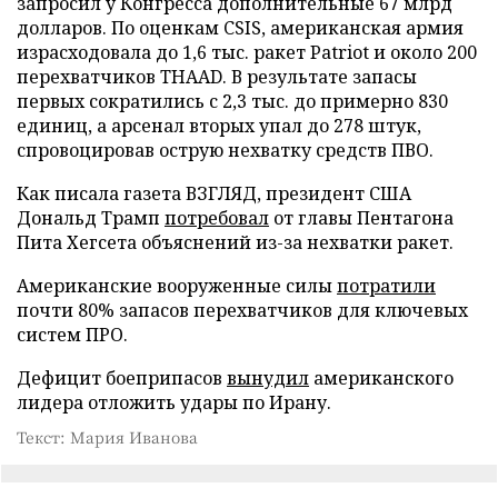
запросил у Конгресса дополнительные 67 млрд
долларов. По оценкам CSIS, американская армия
израсходовала до 1,6 тыс. ракет Patriot и около 200
перехватчиков THAAD. В результате запасы
первых сократились с 2,3 тыс. до примерно 830
единиц, а арсенал вторых упал до 278 штук,
спровоцировав острую нехватку средств ПВО.
Как писала газета ВЗГЛЯД, президент США
Дональд Трамп
потребовал
от главы Пентагона
Пита Хегсета объяснений из-за нехватки ракет.
Американские вооруженные силы
потратили
почти 80% запасов перехватчиков для ключевых
систем ПРО.
Дефицит боеприпасов
вынудил
американского
лидера отложить удары по Ирану.
Текст: Мария Иванова