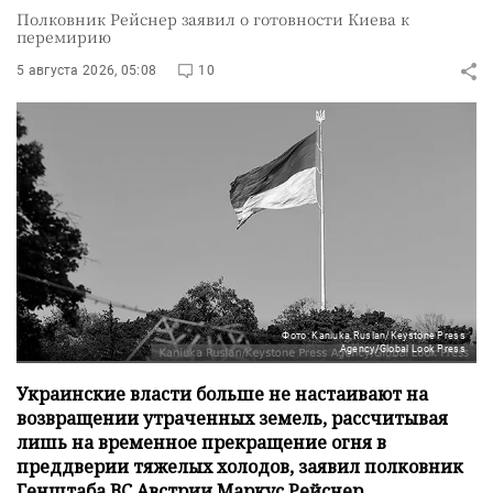
Полковник Рейснер заявил о готовности Киева к
перемирию
5 августа 2026, 05:08
10
Фото: Kaniuka Ruslan/Keystone Press
Agency/Global Look Press
Украинские власти больше не настаивают на
возвращении утраченных земель, рассчитывая
лишь на временное прекращение огня в
преддверии тяжелых холодов, заявил полковник
Генштаба ВС Австрии Маркус Рейснер.