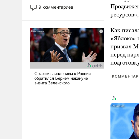
двигаемся по пути
Продвижен
9 комментариев
революционных изменений.
ресурсов»,
То, что несколько лет назад
было образом для
Как писал
псевдонаучной фантастики,
«Яблоко» 
стало всерьез обсуждаемой
идеей.
призвал
Ми
перед пар
подготовк
КОММЕНТАРИ