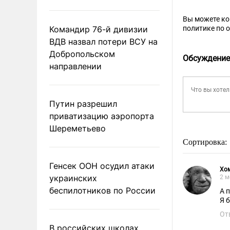
Вы можете к
Командир 76-й дивизии
политике по 
ВДВ назвал потери ВСУ на
Добропольском
Обсуждение
направлении
Путин разрешил
приватизацию аэропорта
Шереметьево
Сортировка:
Генсек ООН осудил атаки
Хо
украинских
2 м
беспилотников по России
А 
Я 
От
В российских школах