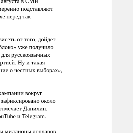
 августа в СМИ
амеренно подставляют
хе перед так
висеть от того, дойдет
блоко» уже получило
а для русскоязычных
ртией. Ну и такая
ние о честных выборах»,
кампании вокруг
о зафиксировано около
 отмечает Данилин,
ouTube и Telegram.
ны миллионы долларов.