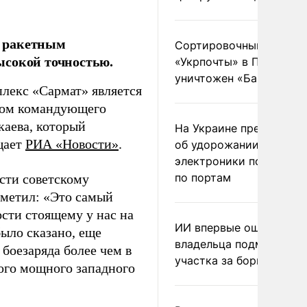
е ракетным
Сортировочный пункт
ысокой точностью.
«Укрпочты» в Павлогра
уничтожен «Бандероль
лекс «Сармат» является
адом командующего
каева, который
На Украине предупреди
щает
РИА «Новости»
.
об удорожании китайс
электроники после уда
по портам
сти советскому
тметил: «Это самый
сти стоящему у нас на
ИИ впервые оштрафова
ыло сказано, еще
владельца подмосковн
боезаряда более чем в
участка за борщевик
ого мощного западного