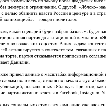
юся возможность по закону после двадцатых чисел
 без цензуры и ограничений. С другой, «Яблоко» н
 с целью обвинить власти России в цензуре и в стра
й «оппозицией», – говорит политолог.
вам, какой сценарий будет избран базовым, будет за
стрированная партия до агитационной кампании. «Я
свет» во вражеских соцсетях. В них выдача контент
лей активизируется в контексте тем, связанных с па
на торте, партия отказывается подписывать соглаше
ивает Данилин.
акже привел данные о масштабах информационной 
о словам политолога, с июня по начало августа был
 публикаций, посвященных «Яблоку». При этом, как
е партии активно ведется в Facebook, Instagram, Y
жных социальных сетях в эту кампанию уже вложе