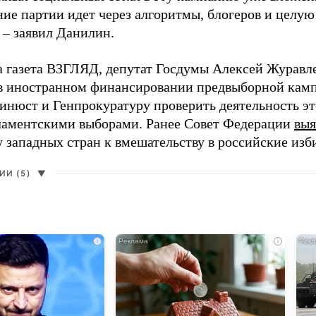
ие партии идет через алгоритмы, блогеров и целу
 – заявил Данилин.
а газета ВЗГЛЯД, депутат Госдумы Алексей Журавл
в иностранном финансировании предвыборной кам
нюст и Генпрокуратуру проверить деятельность э
ламентскими выборами. Ранее Совет Федерации
выя
у западных стран к вмешательству в российские изб
И (5)
▼
i
i