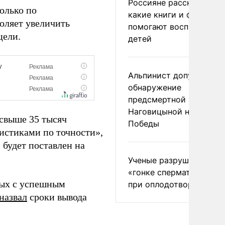
Россияне рассказали,
только по
какие книги и фильмы
воляет увеличить
помогают воспитывать
цели.
детей
Альпинист допустил
обнаружение
предсмертной записки
Наговицыной на пике
 свыше 35 тысяч
Победы
истиками по точности»,
 будет поставлен на
Ученые разрушили миф
«гонке сперматозоидов
ых с успешным
при оплодотворении
назвал
сроки вывода