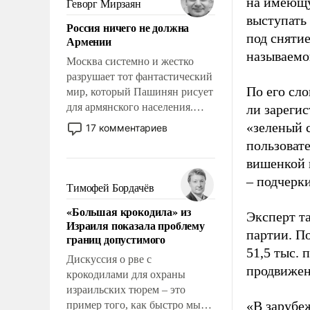
на имеющу
Геворг Мирзаян
означает многолетний период
выступать
Россия ничего не должна
уязвимости США, например,
под снятие
Армении
перед Китаем.
называемо
Москва системно и жестко
разрушает тот фантастический
По его сло
мир, который Пашинян рисует
для армянского населения.
ли зареги
Мир, где политические
«зеленый 
17 комментариев
прожекты будут безусловно
пользовате
оплачиваться за счет
вишенкой 
российских
– подчерк
налогоплательщиков и где
Тимофей Бордачёв
Еревану за свои поступки не
«Большая крокодила» из
нужно отвечать.
Эксперт т
Израиля показала проблему
партии. П
границ допустимого
51,5 тыс.
Дискуссия о рве с
продвижени
крокодилами для охраны
израильских тюрем – это
«В зарубе
пример того, как быстро мы