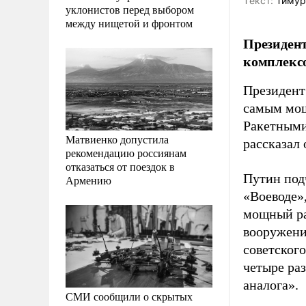
Tекст:
Тимур
уклонистов перед выбором
между нищетой и фронтом
Президен
комплексо
Президент
самым мощ
Ракетными
Матвиенко допустила
рассказал
рекомендацию россиянам
отказаться от поездок в
Путин под
Армению
«Воеводе»
мощный ра
вооружени
советског
четыре ра
аналога».
СМИ сообщили о скрытых