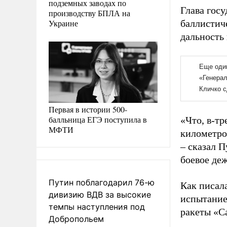
подземных заводах по
Глава госу
производству БПЛА на
Украине
баллистиче
дальность
Первая в истории 500-
балльница ЕГЭ поступила в
«Что, в-т
МФТИ
километро
– сказал П
боевое де
Путин поблагодарил 76-ю
Как писал
дивизию ВДВ за высокие
испытание
темпы наступления под
ракеты «С
Добропольем