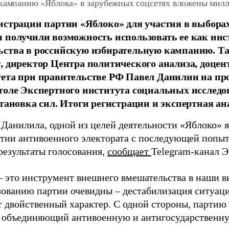
 кампанию «Яблока» в зарубежных соцсетях вложены мил
истрации партии «Яблоко» для участия в выбора
 получили возможность использовать ее как ин
ства в российскую избирательную кампанию. Та
, директор Центра политического анализа, доце
тета при правительстве РФ Павел Данилин на п
толе Экспертного института социальных исслед
становка сил. Итоги регистрации и экспертная ан
 Данилила, одной из целей деятельности «Яблоко» 
ртии антивоенного электората с последующей попыт
результаты голосования,
сообщает
Telegram-канал 
– это инструмент внешнего вмешательства в наши в
зованию партии очевидны – дестабилизация ситуаци
т двойственный характер. С одной стороны, партию
, объединяющий антивоенную и антигосударственну