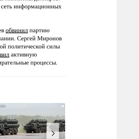
ю сеть информационных
ев
обвинил
партию
пании. Сергей Миронов
той политической силы
вил
активную
ирательные процессы.
i