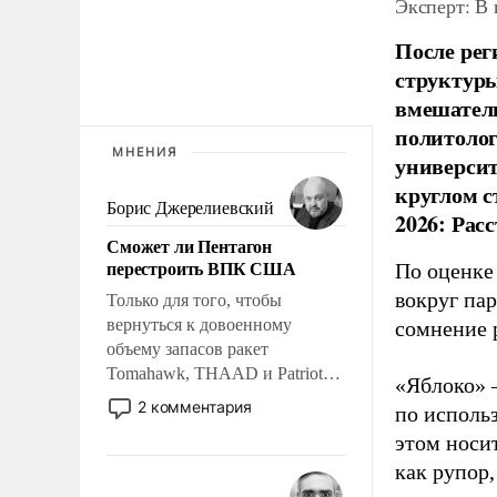
Эксперт: В
После рег
структуры
вмешатель
политолог
МНЕНИЯ
универси
круглом с
Борис Джерелиевский
2026: Рас
Сможет ли Пентагон
перестроить ВПК США
По оценке
вокруг па
Только для того, чтобы
вернуться к довоенному
сомнение 
объему запасов ракет
Tomahawk, THAAD и Patriot
«Яблоко» 
США потребуется более трех
2 комментария
по исполь
лет. Даже небольшая война с
этом носи
Ираном опустошила
как рупор
американские арсеналы.
Сложившаяся ситуация