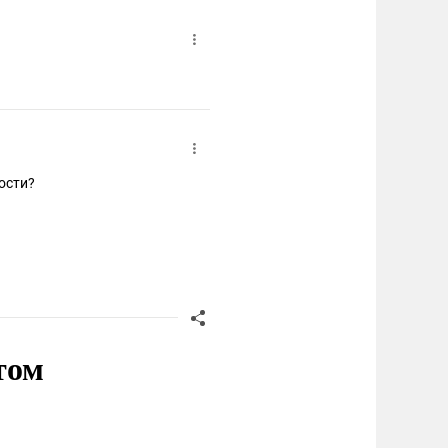
пости?
том