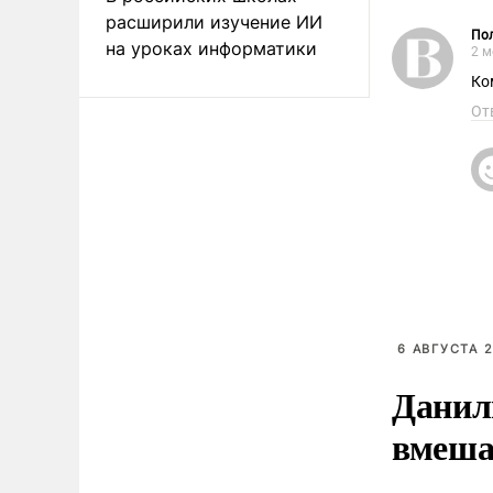
расширили изучение ИИ
Пол
на уроках информатики
2 м
Ко
От
6 АВГУСТА 2
Данил
вмеша