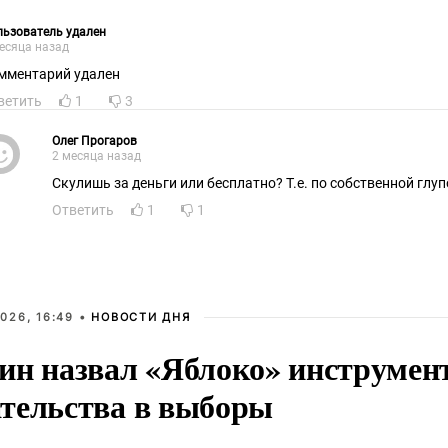
ьзователь удален
есяца назад
мментарий удален
ветить
1
3
Олег Прогаров
2 месяца назад
Скулишь за деньги или бесплатно? Т.е. по собственной глу
Ответить
1
1
026, 16:49 •
НОВОСТИ ДНЯ
ин назвал «Яблоко» инструмен
тельства в выборы