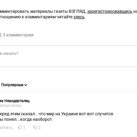
омментировать материалы газеты ВЗГЛЯД,
зарегистрировавшись
на
отношению к комментариям читайте
здесь
.
:
3
комментария
ма Неандерталец
есяца назад
перед этим сказал...что мир на Украине вот-вот случится.
бы понял...когда наоборот.
ветить
1
2