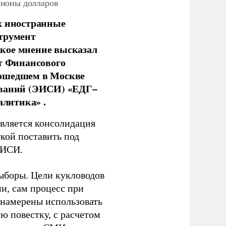
лионы долларов
х иностранные
струмент
кое мнение высказал
нт Финансового
рошедшем в Москве
ований (ЭИСИ) «ЕДГ–
алитика» .
является консолидация
кой поставить под
ЭИСИ.
ыборы. Цели кукловодов
и, сам процесс при
 намерены использовать
ю повестку, с расчетом