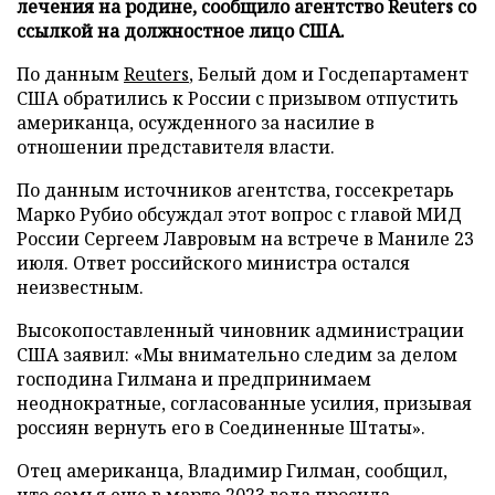
лечения на родине, сообщило агентство Reuters со
ссылкой на должностное лицо США.
По данным
Reuters
, Белый дом и Госдепартамент
США обратились к России с призывом отпустить
американца, осужденного за насилие в
отношении представителя власти.
По данным источников агентства, госсекретарь
Марко Рубио обсуждал этот вопрос с главой МИД
России Сергеем Лавровым на встрече в Маниле 23
июля. Ответ российского министра остался
неизвестным.
Высокопоставленный чиновник администрации
США заявил: «Мы внимательно следим за делом
господина Гилмана и предпринимаем
неоднократные, согласованные усилия, призывая
россиян вернуть его в Соединенные Штаты».
Отец американца, Владимир Гилман, сообщил,
что семья еще в марте 2023 года просила