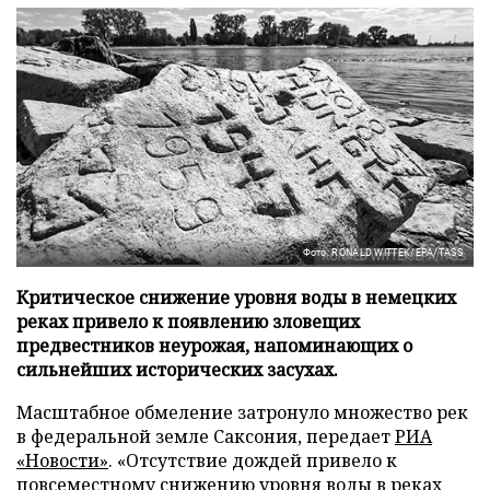
Фото: RONALD WITTEK/EPA/TASS
Критическое снижение уровня воды в немецких
реках привело к появлению зловещих
предвестников неурожая, напоминающих о
сильнейших исторических засухах.
Масштабное обмеление затронуло множество рек
в федеральной земле Саксония, передает
РИА
«Новости»
. «Отсутствие дождей привело к
повсеместному снижению уровня воды в реках