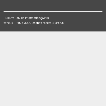
Пишите нам на
information@vz.ru
© 2005 — 2026 ООО Деловая газета «Взгляд»