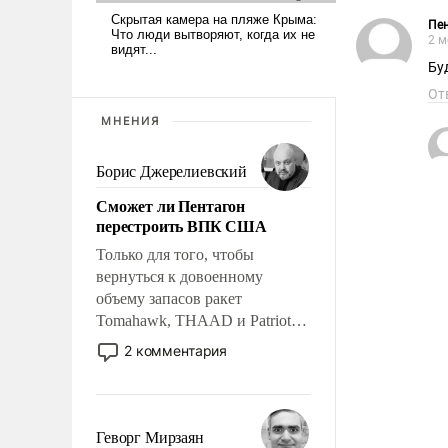
Пен
2 м
Бу
От
МНЕНИЯ
Борис Джерелиевский
Сможет ли Пентагон
перестроить ВПК США
Только для того, чтобы
вернуться к довоенному
объему запасов ракет
Tomahawk, THAAD и Patriot
США потребуется более трех
2 комментария
лет. Даже небольшая война с
Ираном опустошила
американские арсеналы.
Сложившаяся ситуация
Геворг Мирзаян