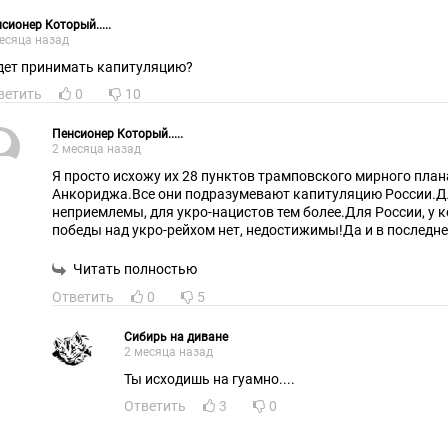
сионер Который.....
есяца назад
дет принимать капитуляцию?
ветить
0
10
Пенсионер Который.....
2 месяца назад
Я просто исхожу их 28 пунктов трамповского мирного план
Анкориджа.Все они подразумевают капитуляцию России.Д
неприемлемы, для укро-нацистов тем более.Для России, у 
победы над укро-рейхом нет, недостижимы!Да и в последнее
стараются все реже упоминать, придавая забвению.Поэтом
постараются обернуть в красивую обертку,как это америк
Читать полностью
Ответить
0
5
Сибирь на диване
2 месяца назад
Ты исходишь на гуамно....
Ответить
3
0