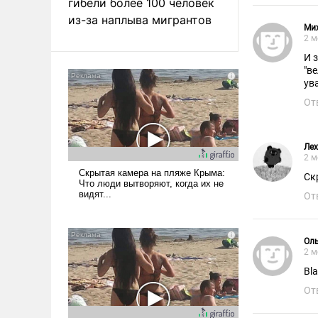
гибели более 100 человек
из-за наплыва мигрантов
Ми
2 м
И 
"в
ув
От
Лех
2 м
Ск
От
Ол
2 м
Bl
От