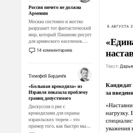
означает многолетний период
Россия ничего не должна
уязвимости США, например,
Армении
перед Китаем.
Москва системно и жестко
6 АВГУСТА 2
разрушает тот фантастический
мир, который Пашинян рисует
«Един
для армянского населения.
Мир, где политические
наста
14 комментариев
прожекты будут безусловно
оплачиваться за счет
Tекст:
Дарья
российских
налогоплательщиков и где
Тимофей Бордачёв
Еревану за свои поступки не
Кандидат 
«Большая крокодила» из
нужно отвечать.
за введен
Израиля показала проблему
границ допустимого
«Наставни
Дискуссия о рве с
нагрузку. 
крокодилами для охраны
израильских тюрем – это
специалис
пример того, как быстро мы
уважения к
двигаемся по пути