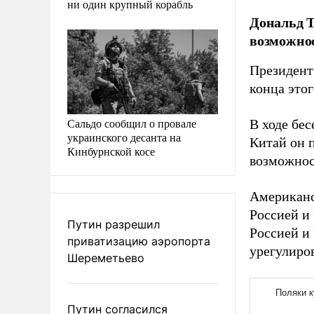
ни один крупный корабль
Дональд Т
возможнос
Президент
конца этог
Сальдо сообщил о провале
В ходе бе
украинского десанта на
Китай он п
Кинбурнской косе
возможнос
Американс
Россией и
Путин разрешил
Россией и 
приватизацию аэропорта
урегулиро
Шереметьево
Путин согласился