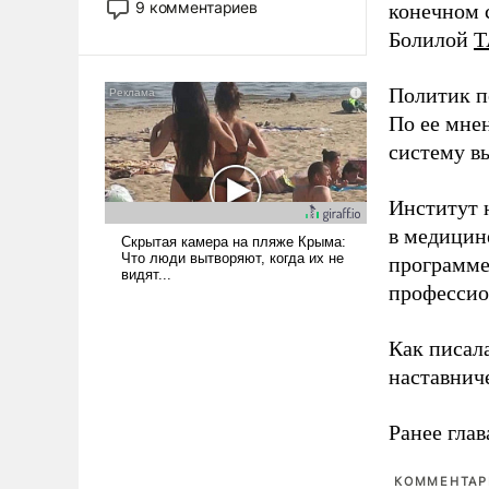
9 комментариев
конечном с
революционных изменений.
Болилой
Т
То, что несколько лет назад
было образом для
Политик п
псевдонаучной фантастики,
стало всерьез обсуждаемой
По ее мне
идеей.
систему в
Институт 
в медицине
программе
профессио
Как писал
наставнич
Ранее глав
КОММЕНТАРИ