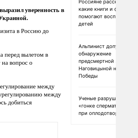
Россияне рассказали,
 выразил уверенность в
какие книги и фильмы
помогают воспитывать
Украиной.
детей
изита в Россию до
Альпинист допустил
обнаружение
а перед вылетом в
предсмертной записки
 на вопрос о
Наговицыной на пике
Победы
регулирование между
 урегулированию между
Ученые разрушили миф
ось добиться
«гонке сперматозоидов
при оплодотворении