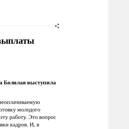
 выплаты
ла Болилая выступила
 неоплачиваемую
готовку молодого
ту работу. Это вопрос
ки кадров. И, в