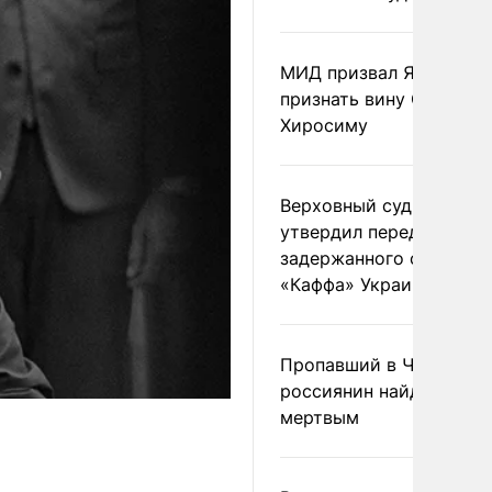
МИД призвал Японию
признать вину США за
Хиросиму
Верховный суд Швеции
утвердил передачу
задержанного сухогруз
«Каффа» Украине
Пропавший в Черногор
россиянин найден
мертвым