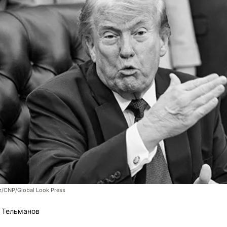
z/CNP/Global Look Press
 Тельманов