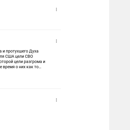
а и протухшего Духа
ля США цели СВО
которой цели разгрома и
 время о них как то
у капитуляция, которую
анцы умеют делать!