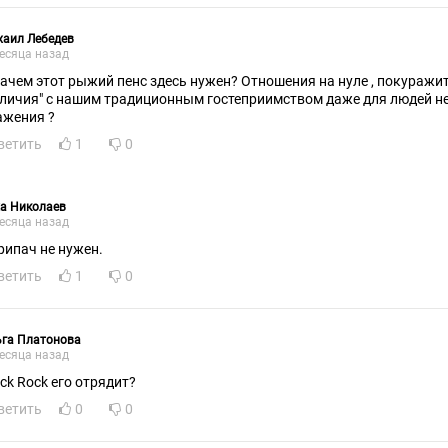
хаил Лебедев
есяца назад
зачем этот рыжий пенс здесь нужен? Отношения на нуле , покуражит
еличия" с нашим традиционным гостеприимством даже для людей н
ажения ?
ветить
1
0
а Николаев
есяца назад
рипач не нужен.
ветить
1
0
ьга Платонова
есяца назад
ack Rock его отрядит?
ветить
0
0