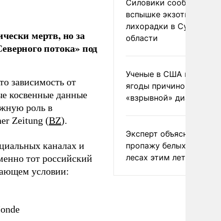
Силовики сообщили о
вспышке экзотической
лихорадки в Сумской
чески мертв, но за
области
еверного потока» под
Ученые в США назвали 
то зависимость от
ягоды причиной
ые косвенные данные
«взрывной» диареи
ажную роль в
r Zeitung (
BZ
).
Эксперт объяснил
циальных каналах и
пропажу белых грибов 
лесах этим летом
менно тот российский
ешающем условии:
Monde