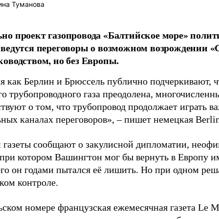
ина Туманова
о проект газопровода «Балтийское море» полити
ведутся переговоры о возможном возрождении «С
оводством, но без Европы.
мя как Берлин и Брюссель публично подчеркивают, ч
го трубопроводного газа преодолена, многочисленн
ствуют о том, что трубопровод продолжает играть в
ых каналах переговоров», – пишет немецкая Berline
 газеты сообщают о закулисной дипломатии, неофи
 при котором Вашингтон мог бы вернуть в Европу и
рого он годами пытался её лишить. Но при одном р
ком контроле.
ьском номере французская ежемесячная газета Le 