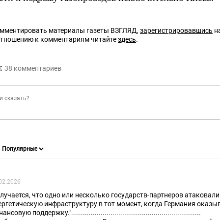
омментировать материалы газеты ВЗГЛЯД,
зарегистрировавшись
на
отношению к комментариям читайте
здесь
.
:
38
комментариев
02.2026
олучается, что одно или несколько государств-партнеров атакова
ергетическую инфраструктуру в тот момент, когда Германия оказы
нсовую поддержку."..................................................................