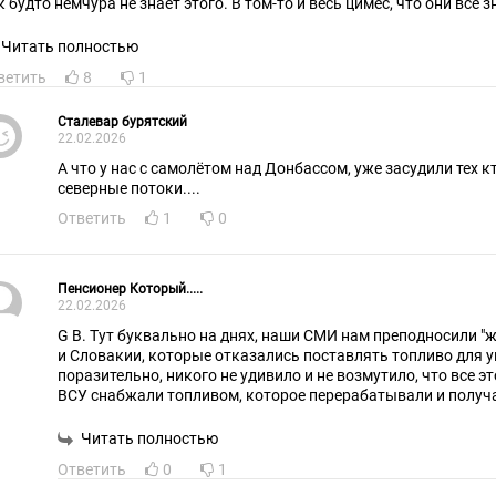
то немчура не знает этого. В том-то и весь цимес, что они всё знают, но молчат в
япочку.
колды позорные..
Читать полностью
ветить
8
1
Сталевар бурятский
22.02.2026
А что у нас с самолётом над Донбассом, уже засудили тех кт
северные потоки....
Ответить
1
0
Пенсионер Который.....
22.02.2026
G B. Тут буквально на днях, наши СМИ нам преподносили "
и Словакии, которые отказались поставлять топливо для у
поразительно, никого не удивило и не возмутило, что все эт
ВСУ снабжали топливом, которое перерабатывали и получ
Россией нефти.Т.е. танки, самолеты, артелерийские и ракетные сист
заправлялись и работали благодаря поставкам российской
Читать полностью
российские власти в курсе, что техника ВСУ работает благо
Ответить
0
1
нефтяные компании поставляют в гейропу нефть?