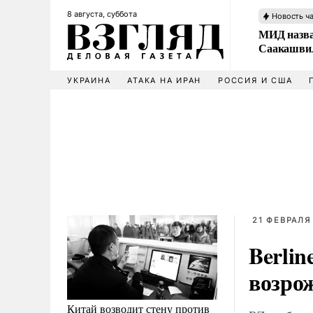
8 августа, суббота
Новость ч
МИД назва
Саакашвил
УКРАИНА
АТАКА НА ИРАН
РОССИЯ И США
21 ФЕВРАЛЯ
Berlin
возро
Китай возводит стену против