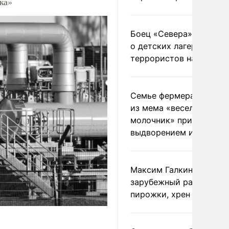
ка»
Боец «Севера» рассказ
о детских лагерях
террористов на Украин
Семье фермера Уолкер
из мема «веселый
молочник» пригрозили
выдворением из Росси
Максим Галкин добавил
зарубежный райдер
пирожки, хрен и морс