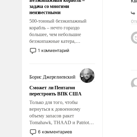
слабым, идти вперед и
Как буд
задача со многими
тр
адаптироваться.
неизвестными
Ку
500-тонный безэкипажный
От
корабль – нечто гораздо
большее, чем небольшие
безэкипажные катера,
применение которых уже
1 комментарий
стало обыденностью. Задача по
созданию такого корабля очень
сложна и амбициозна. Однако
и ее реализация радикально
Борис Джерелиевский
поднимет наши боевые
Сможет ли Пентагон
возможности.
перестроить ВПК США
Только для того, чтобы
вернуться к довоенному
объему запасов ракет
Tomahawk, THAAD и Patriot
США потребуется более трех
6 комментариев
лет. Даже небольшая война с