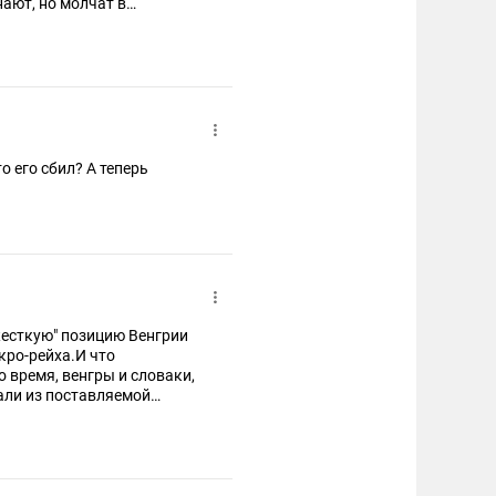
о его сбил? А теперь
жесткую" позицию Венгрии
кро-рейха.И что
о время, венгры и словаки,
али из поставляемой
емы укро-рейха
 нефти!Как вы думаете,
даря тому, что российские