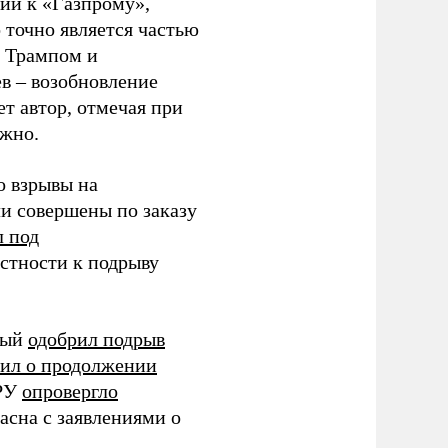
кий к «Газпрому»,
 точно является частью
 Трампом и
в – возобновление
т автор, отмечая при
ожно.
то взрывы на
и совершены по заказу
л под
стности к подрыву
жный
одобрил подрыв
вил о продолжении
ЦРУ
опровергло
ласна с заявлениями о