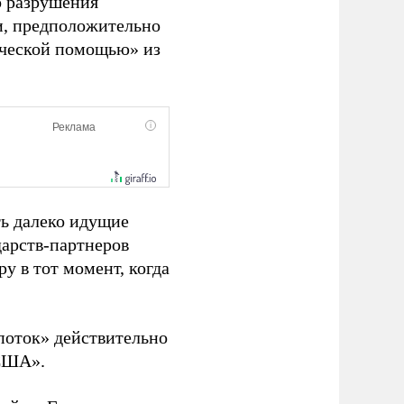
то разрушения
и, предположительно
ической помощью» из
ть далеко идущие
дарств-партнеров
 в тот момент, когда
поток» действительно
 США».