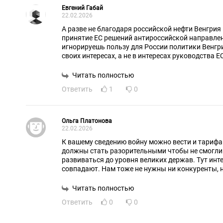
Евгений Габай
22.02.2026
А разве не благодаря российской нефти Венгрия постоянно блокировала
принятие ЕС решений антироссийской направле
игнорируешь пользу для России политики Венгрии которая действуе
своих интересах, а не в интересах руководства Е
то тебя, ведь ты же не подросток? Или ты прос
- простачком ?
Читать полностью
Ответить
1
0
Ольга Платонова
22.02.2026
К вашему сведению войну можно вести и тарифа
должны стать разорительными чтобы не смогли больше подняться и
развиваться до уровня великих держав. Тут ин
совпадают. Нам тоже не нужны ни конкуренты, н
нацистов.
Читать полностью
Ответить
0
0