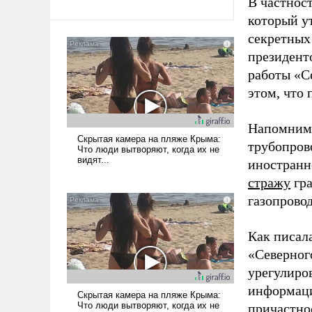
В частност
который у
секретных
президент
работы «С
этом, что
Напомним,
трубопров
иностранн
стражу
гра
газопровод
Как писал
«Северног
урегулиро
информаци
причастно