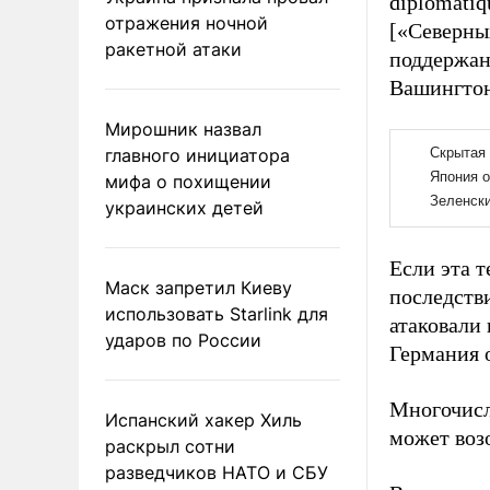
diplomatiq
отражения ночной
[«Северны
ракетной атаки
поддержан
Вашингтона
Мирошник назвал
главного инициатора
мифа о похищении
украинских детей
Если эта т
Маск запретил Киеву
последстви
использовать Starlink для
атаковали
ударов по России
Германия 
Многочисл
Испанский хакер Хиль
может воз
раскрыл сотни
разведчиков НАТО и СБУ