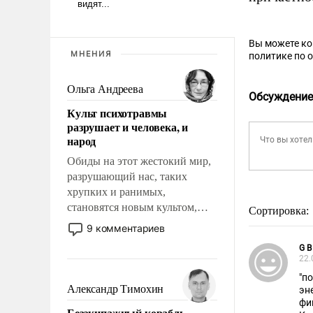
Вы можете к
МНЕНИЯ
политике по 
Ольга Андреева
Обсуждение
Культ психотравмы
разрушает и человека, и
народ
Обиды на этот жестокий мир,
разрушающий нас, таких
хрупких и ранимых,
становятся новым культом,
Сортировка:
постепенно вытесняя и
9 комментариев
отменяя традиционное
G B
требование к человеку – быть
22.
мужественным и твердым под
"п
ударами судьбы, брать на себя
Александр Тимохин
эн
ответственность, помогать
фина
Безэкипажный корабль –