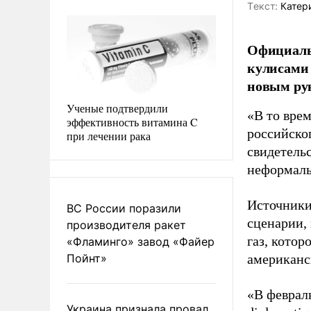
Tекст:
Катер
Официальн
кулисами 
новым рук
Ученые подтвердили
«В то вре
эффективность витамина C
российско
при лечении рака
свидетель
неформальн
Источники
ВС России поразили
сценарии,
производителя ракет
газ, кото
«Фламинго» завод «Файер
Пойнт»
американс
«В феврал
Украина признала провал