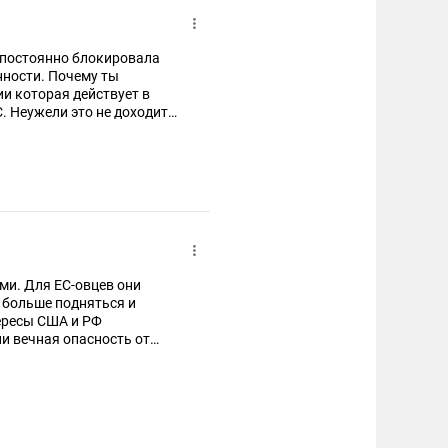
нности. Почему ты
т в
С. Неужели это не доходит
то притворяешься дурачком
ми. Для ЕС-овцев они
тересы США и РФ
и вечная опасность от