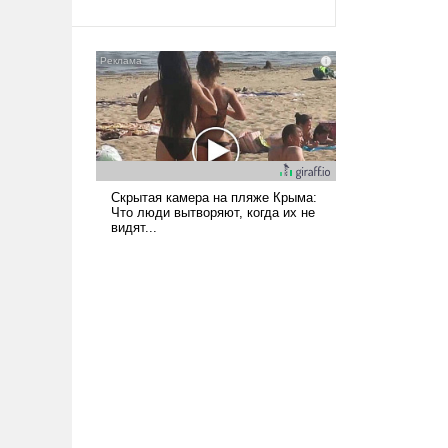
Ираном опустошила
американские арсеналы.
Сложившаяся ситуация
означает многолетний период
уязвимости США, например,
перед Китаем.