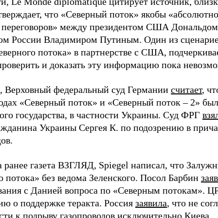
и, Le Monde diplomatique цитирует источник, близ
тверждает, что «Северный поток» якобы «абсолютно
 переговоров» между президентом США Дональдом
ом России Владимиром Путиным. Один из сценарие
еверного потока» в партнерстве с США, подчеркивае
 проверить и доказать эту информацию пока невозм
 Верховный федеральный суд Германии
считает
, ч
одах «Северный поток» и «Северный поток – 2» был
ого государства, в частности Украины. Суд ФРГ
взя
жданина Украины Сергея К. по подозрению в прича
ов.
а ранее газета ВЗГЛЯД, Spiegel написал, что Залу
о потока» без ведома Зеленского. Посол Барбин
зая
вания с Данией вопроса по «Северным потокам». 
ю о поддержке теракта. Россия
заявила
, что не сог
сти к подрыву газопроводов исключительно Киева.