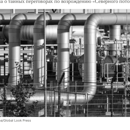
а о тайных переговорах по возрождению «Северного пото
a/Global Look Press