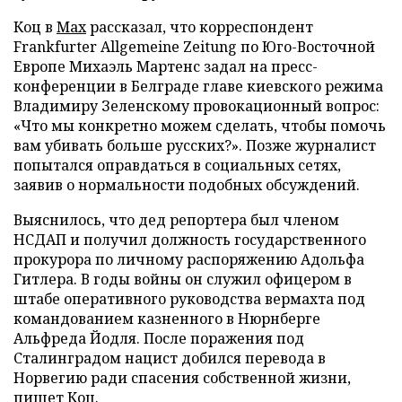
Коц в
Мах
рассказал, что корреспондент
Frankfurter Allgemeine Zeitung по Юго-Восточной
Европе Михаэль Мартенс задал на пресс-
конференции в Белграде главе киевского режима
Владимиру Зеленскому провокационный вопрос:
«Что мы конкретно можем сделать, чтобы помочь
вам убивать больше русских?». Позже журналист
попытался оправдаться в социальных сетях,
заявив о нормальности подобных обсуждений.
Выяснилось, что дед репортера был членом
НСДАП и получил должность государственного
прокурора по личному распоряжению Адольфа
Гитлера. В годы войны он служил офицером в
штабе оперативного руководства вермахта под
командованием казненного в Нюрнберге
Альфреда Йодля. После поражения под
Сталинградом нацист добился перевода в
Норвегию ради спасения собственной жизни,
пишет Коц.