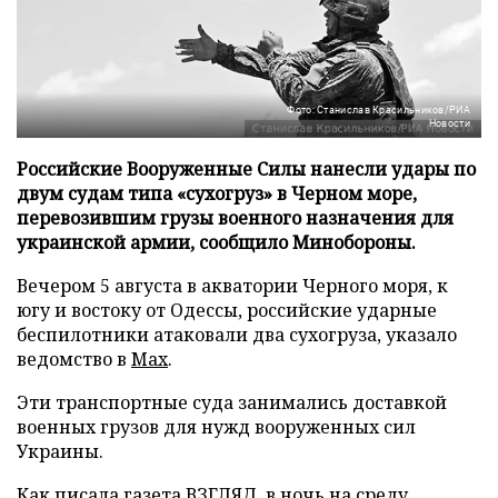
Фото: Станислав Красильников/РИА
Новости
Российские Вооруженные Силы нанесли удары по
двум судам типа «сухогруз» в Черном море,
перевозившим грузы военного назначения для
украинской армии, сообщило Минобороны.
Вечером 5 августа в акватории Черного моря, к
югу и востоку от Одессы, российские ударные
беспилотники атаковали два сухогруза, указало
ведомство в
Max
.
Эти транспортные суда занимались доставкой
военных грузов для нужд вооруженных сил
Украины.
Как писала газета ВЗГЛЯД, в ночь на среду