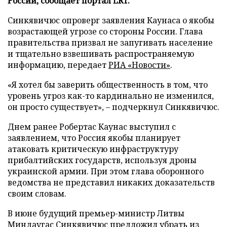
России, сообщает портал LRT.
Синкявичюс опроверг заявления Каунаса о якобы
возрастающей угрозе со стороны России. Глава
правительства призвал не запугивать население
и тщательно взвешивать распространяемую
информацию, передает
РИА «Новости»
.
«Я хотел бы заверить общественность в том, что
уровень угроз как-то кардинально не изменился,
он просто существует», – подчеркнул Синкявичюс.
Днем ранее Робертас Каунас выступил с
заявлением, что Россия якобы планирует
атаковать критическую инфраструктуру
прибалтийских государств, используя дроны
украинской армии. При этом глава оборонного
ведомства не представил никаких доказательств
своим словам.
В июне будущий премьер-министр Литвы
Миндаугас Синкявичюс
предложил
убрать из