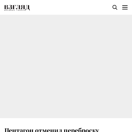
Пентагон отменил переброску