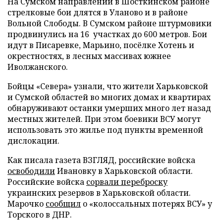
На Сумском направлении в Шосткинском районе
стрелковые бои длятся в Уланово и в районе
Вольной Слободы. В Сумском районе штурмовики
продвинулись на 16 участках до 600 метров. Бои
идут в Писаревке, Марьино, посёлке Хотень и
окрестностях, в лесных массивах южнее
Иволжанского.
Бойцы «Севера» узнали, что жители Харьковской
и Сумской областей во многих домах и квартирах
обнаруживают останки умерших много лет назад
местных жителей. При этом боевики ВСУ могут
использовать это жилье под пункты временной
дислокации.
Как писала газета ВЗГЛЯД, российские войска
освободили
Ивановку в Харьковской области.
Российские войска
сорвали переброску
украинских резервов в Харьковской области.
Марочко
сообщил
о «колоссальных потерях ВСУ» у
Торского в ДНР.