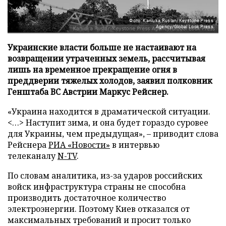
Фото: Kaniuka Ruslan/Keystone Press
Agency/Global Look Press
Украинские власти больше не настаивают на
возвращении утраченных земель, рассчитывая
лишь на временное прекращение огня в
преддверии тяжелых холодов, заявил полковник
Генштаба ВС Австрии Маркус Рейснер.
«Украина находится в драматической ситуации.
<…> Наступит зима, и она будет гораздо суровее
для Украины, чем предыдущая», – приводит слова
Рейснера
РИА «Новости»
в интервью
телеканалу
N-TV
.
По словам аналитика, из-за ударов российских
войск инфраструктура страны не способна
производить достаточное количество
электроэнергии. Поэтому Киев отказался от
максимальных требований и просит только