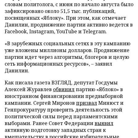
словам политолога, с июня по начало августа было
зафиксировано около 51,5 тыс. публикаций,
посвященных «Яблоку». При этом, как отмечает
Данилин, продвижение партии активно ведется в
Facebook, Instagram, YouTube и Telegram.
«В зарубежных социальных сетях в эту кампанию
уже вложены миллионы долларов. Продвижение
партии идет через алгоритмы, блогеров и целую
сеть информационных ресурсов», – заявил
Данилин.
Как писала газета ВЗГЛЯД, депутат Госдумы
Алексей Журавлев
обвинил
партию «Яблоко» в
иностранном финансировании предвыборной
кампании. Сергей Миронов
призвал
Минюст и
Генпрокуратуру проверить деятельность этой
политической силы перед парламентскими
выборами. Ранее Совет Федерации
выявил
активную подготовку западных стран к
вмешательству в российские избирательные