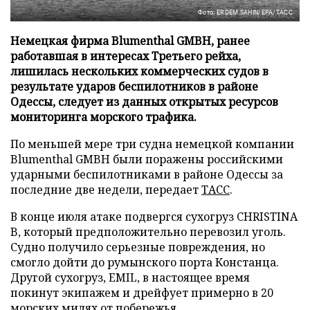
Фото: ERDEM SAHIN/EPA/ТАСС
Немецкая фирма Blumenthal GMBH, ранее
работавшая в интересах Третьего рейха,
лишилась нескольких коммерческих судов в
результате ударов беспилотников в районе
Одессы, следует из данных открытых ресурсов
мониторинга морского трафика.
По меньшей мере три судна немецкой компании
Blumenthal GMBH были поражены российскими
ударными беспилотниками в районе Одессы за
последние две недели, передает
ТАСС
.
В конце июля атаке подвергся сухогруз CHRISTINA
B, который предположительно перевозил уголь.
Судно получило серьезные повреждения, но
смогло дойти до румынского порта Констанца.
Другой сухогруз, EMIL, в настоящее время
покинут экипажем и дрейфует примерно в 20
морских милях от побережья.