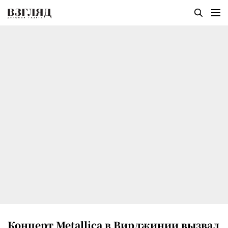
Концерт Metallica в Вирджинии вызвал