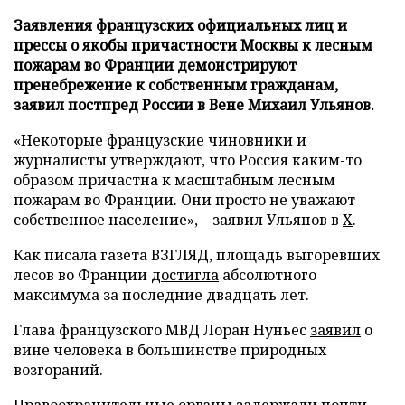
Заявления французских официальных лиц и
прессы о якобы причастности Москвы к лесным
пожарам во Франции демонстрируют
пренебрежение к собственным гражданам,
заявил постпред России в Вене Михаил Ульянов.
«Некоторые французские чиновники и
журналисты утверждают, что Россия каким-то
образом причастна к масштабным лесным
пожарам во Франции. Они просто не уважают
собственное население», – заявил Ульянов в
X
.
Как писала газета ВЗГЛЯД, площадь выгоревших
лесов во Франции
достигла
абсолютного
максимума за последние двадцать лет.
Глава французского МВД Лоран Нуньес
заявил
о
вине человека в большинстве природных
возгораний.
Правоохранительные органы
задержали
почти