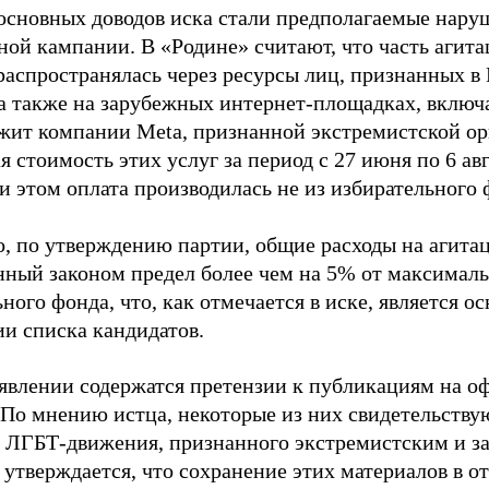
основных доводов иска стали предполагаемые нару
ной кампании. В «Родине» считают, что часть агит
распространялась через ресурсы лиц, признанных 
 а также на зарубежных интернет-площадках, включа
жит компании Meta, признанной экстремистской ор
 стоимость этих услуг за период с 27 июня по 6 ав
и этом оплата производилась не из избирательного 
о, по утверждению партии, общие расходы на агит
нный законом предел более чем на 5% от максималь
ного фонда, что, как отмечается в иске, является 
ии списка кандидатов.
аявлении содержатся претензии к публикациям на о
 По мнению истца, некоторые из них свидетельству
 ЛГБТ-движения, признанного экстремистским и з
 утверждается, что сохранение этих материалов в о