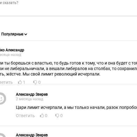
ко Александр
есяца назад
ли ты борешься с властью, то будь готов к тому, что и она будет с т
ри не либеральничали, а вешали либералов на столбах, то сохрани
ть, жёстче. Мы свой лимит революций исчерпали.
ветить
1
0
Александр Зверев
2 месяца назад
Цари лимит исчерпали, а мы только начали, разок попробо
Ответить
0
0
Александр Зверев