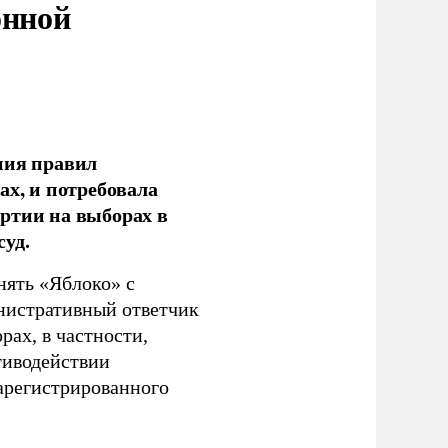
онной
ния правил
ах, и потребовала
ртии на выборах в
уд.
нять «Яблоко» с
инистративный ответчик
ах, в частности,
тиводействии
зарегистрированного