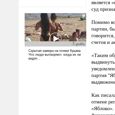
является 
Ираном опустошила
суд призн
американские арсеналы.
Сложившаяся ситуация
Помимо во
означает многолетний период
уязвимости США, например,
партии, б
перед Китаем.
говорится,
счетов и 
«Таким об
выдвинуты
уведомлени
партия "Я
выдвижения
Как писал
отмене ре
«Яблоко».