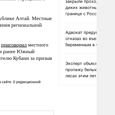
закрыли проходы для
диких животных на
границе с Россией
публике Алтай. Местные
нения региональной
Адвокат предупредил о
отказах во въезде
и
приговорил
местного
беременным в США
цем ранее Южный
ителю Кубани за призыв
Эксперт объяснил
пропажу белых грибов 
лесах этим летом
 сайте. О редакционной