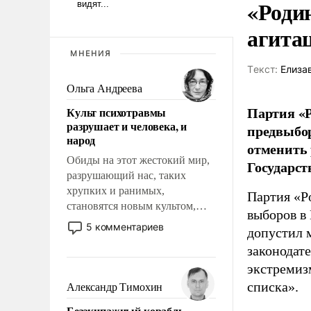
«Роди
агита
МНЕНИЯ
Tекст:
Елиза
Ольга Андреева
Партия «Р
Культ психотравмы
разрушает и человека, и
предвыбор
народ
отменить 
Обиды на этот жестокий мир,
Государст
разрушающий нас, таких
хрупких и ранимых,
Партия «Р
становятся новым культом,
выборов в
постепенно вытесняя и
5 комментариев
допустил 
отменяя традиционное
законодат
требование к человеку – быть
мужественным и твердым под
экстремиз
ударами судьбы, брать на себя
списка».
Александр Тимохин
ответственность, помогать
Безэкипажный корабль –