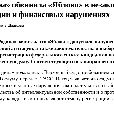
на» обвинила «Яблоко» в незак
ции и финансовых нарушениях
вета Шишкова
одина» заявила, что «Яблоко» допустило наруше
ной агитации, а также законодательства о выбор
регистрацию федерального списка кандидатов па
венную думу. Соответствующий иск направлен в с
одина» подала иск в Верховный суд с требованием с
 Госдуму, передает
ТАСС
. Истец заявляет, что «адм
многочисленные нарушения законодательства о выбор
ельства об интеллектуальной собственности и о про
му, каждое из которых влечет отмену регистрации 