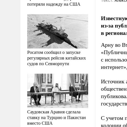
Tекст:
Алекс
потеряли надежду на США
Известную
из-за пуб
в региона
Арну во В
Росатом сообщил о запуске
«Публичны
регулярных рейсов китайских
с использ
судов по Севморпути
интернет»
Источник 
общественн
публикова
государст
Саудовская Аравия сделала
ставку на Турцию и Пакистан
С учетом 
вместо США
колонии о