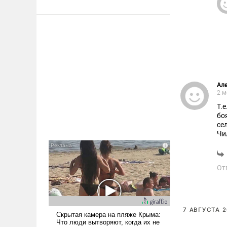
Але
2 м
Т.
бо
се
Чи
От
7 АВГУСТА 2