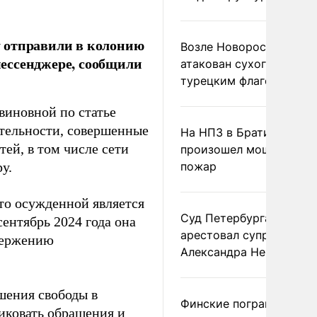
 отправили в колонию
Возле Новороссийска
ессенджере, сообщили
атакован сухогруз под
турецким флагом
виновной по статье
тельности, совершенные
На НПЗ в Братиславе
й, в том числе сети
произошел мощный
у.
пожар
то осужденной является
Суд Петербурга заочно
сентябрь 2024 года она
арестовал супругу
вержению
Александра Невзорова
шения свободы в
Финские пограничники
ликовать обращения и