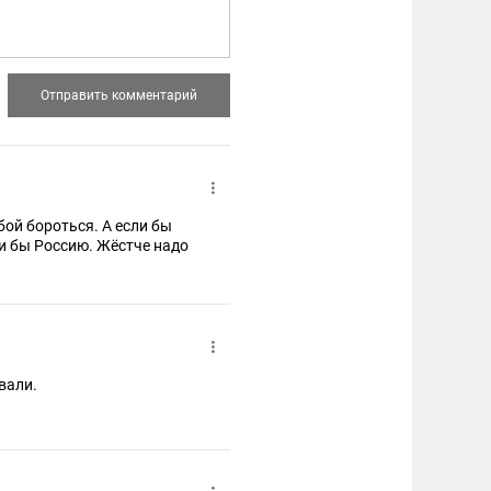
обой бороться. А если бы
ли бы Россию. Жёстче надо
вали.