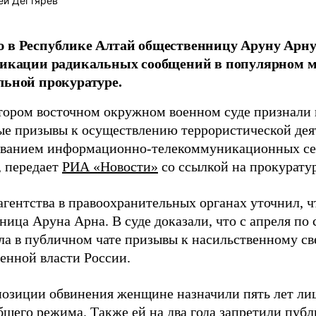
ей Дегтярёв
 в Республике Алтай общественницу Аруну Арну
ликации радикальных сообщений в популярном м
льной прокуратуре.
тором восточном окружном военном суде признали 
е призывы к осуществлению террористической дея
ованием информационно-телекоммуникационных сете
, передает
РИА «Новости»
со ссылкой на прокуратур
агентства в правоохранительных органах уточнил, ч
ица Аруна Арна. В суде доказали, что с апреля по 
ла в публичном чате призывы к насильственному с
венной власти России.
позиции обвинения женщине назначили пять лет ли
бщего режима. Также ей на два года запретили пуб