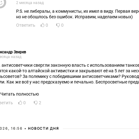
2 месяца назад
P.S. не либералы, а коммунисты, их имел в виду. Первая версия была впечатляющей,
но не обошлось без ошибок. Исправим, наделаем новых)
Ответить
0
0
ксандр Зверев
есяца назад
е. антисоветчики свергли законную власть с использованием танков,
ятся какой-то алтайской активистки и закрывают её на 5 лет за нес
льсоветов? За полемику с победившими антисоветчиками? Руковод
ли. Как же всё у нас предсказуемо и печально. Беспросветные пред
Читать полностью
ветить
0
2
026, 16:56 •
НОВОСТИ ДНЯ