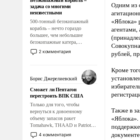
слабым, идти вперед и
Одним из 
задача со многими
адаптироваться.
неизвестными
агитацион
«Яблока» 
500-тонный безэкипажный
корабль – нечто гораздо
агентами,
большее, чем небольшие
(принадле
безэкипажные катера,
Совокупная
применение которых уже
2 комментария
рублей, пр
стало обыденностью. Задача по
созданию такого корабля очень
Кроме тог
сложна и амбициозна. Однако
и ее реализация радикально
установле
Борис Джерелиевский
поднимет наши боевые
избиратель
Сможет ли Пентагон
возможности.
регистрац
перестроить ВПК США
Только для того, чтобы
Также в з
вернуться к довоенному
«Яблока».
объему запасов ракет
Tomahawk, THAAD и Patriot
поддержке
США потребуется более трех
документе
4 комментария
лет. Даже небольшая война с