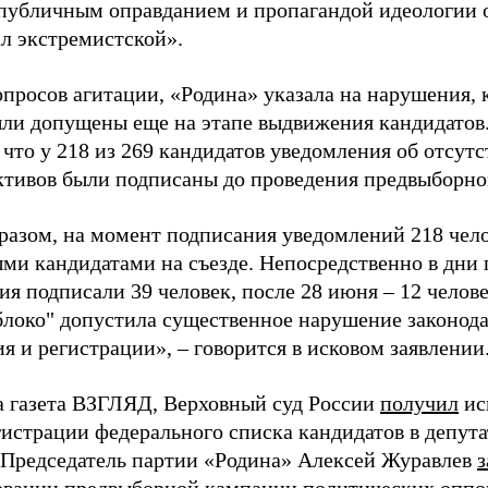
«публичным оправданием и пропагандой идеологии 
ал экстремистской».
просов агитации, «Родина» указала на нарушения, 
ыли допущены еще на этапе выдвижения кандидатов. 
 что у 218 из 269 кандидатов уведомления об отсу
активов были подписаны до проведения предвыборног
разом, на момент подписания уведомлений 218 чело
ми кандидатами на съезде. Непосредственно в дни 
я подписали 39 человек, после 28 июня – 12 челов
блоко" допустила существенное нарушение законода
 и регистрации», – говорится в исковом заявлении
а газета ВЗГЛЯД, Верховный суд России
получил
ис
гистрации федерального списка кандидатов в депут
 Председатель партии «Родина» Алексей Журавлев
з