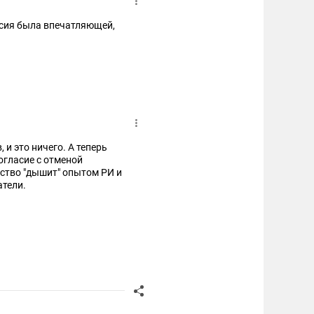
 и это ничего. А теперь
огласие с отменой
ство "дышит" опытом РИ и
атели.