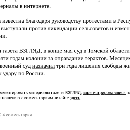
териалы в интернете.
а известна благодаря руководству протестами в Рес
 выступали против ликвидации сельсоветов и изме
ии.
а газета ВЗГЛЯД, в конце мая суд в Томской област
пяти годам колонии за оправдание терактов. Меся
военный суд
назначил
три года лишения свободы ж
 удару по России.
омментировать материалы газеты ВЗГЛЯД,
зарегистрировавшись
на
отношению к комментариям читайте
здесь
.
:
4
комментария