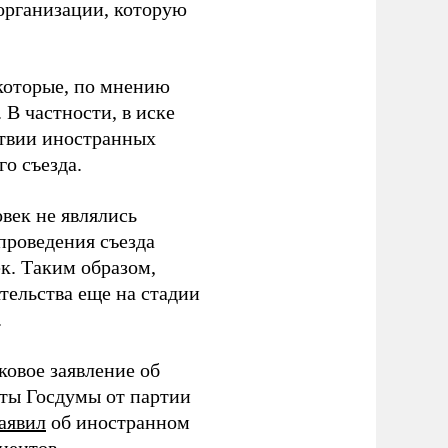
организации, которую
которые, по мнению
В частности, в иске
тствии иностранных
о съезда.
век не являлись
проведения съезда
ек. Таким образом,
тельства еще на стадии
.
ковое заявление об
аты Госдумы от партии
аявил
об иностранном