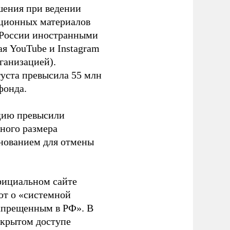
шения при ведении
ационных материалов
в России иностранными
я YouTube и Instagram
ганизацией).
густа превысила 55 млн
фонда.
ацию превысили
ного размера
основанием для отмены
фициальном сайте
ют о «системной
апрещенным в РФ». В
ткрытом доступе