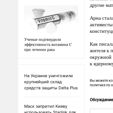
другие ма
Арна стал
активисты
конституц
Ученые подтвердили
Как писал
эффективность витамина C
при лечении рака
жителя к 
окружной 
к ядерному
На Украине уничтожили
Вы можете к
крупнейший склад
политике по 
средств защиты Delta Plus
Обсуждение
Маск запретил Киеву
использовать Starlink для