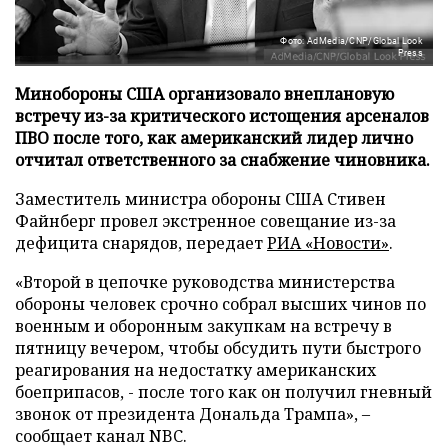
Фото: AdMedia/CNP/Global Look
Press
Минобороны США организовало внеплановую
встречу из-за критического истощения арсеналов
ПВО после того, как американский лидер лично
отчитал ответственного за снабжение чиновника.
Заместитель министра обороны США Стивен
Файнберг провел экстренное совещание из-за
дефицита снарядов, передает
РИА «Новости»
.
«Второй в цепочке руководства министерства
обороны человек срочно собрал высших чинов по
военным и оборонным закупкам на встречу в
пятницу вечером, чтобы обсудить пути быстрого
реагирования на недостатку американских
боеприпасов, - после того как он получил гневный
звонок от президента Дональда Трампа», –
сообщает канал NBC.