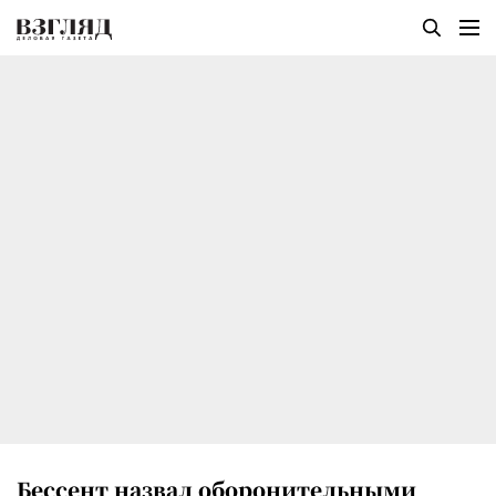
Бессент назвал оборонительными