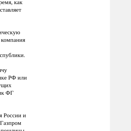
ремя, как
ставляет
тическую
х компания
еспублики.
ячу
нке РФ или
кущих
тик ФГ
я России и
«Газпром
й пошлины,