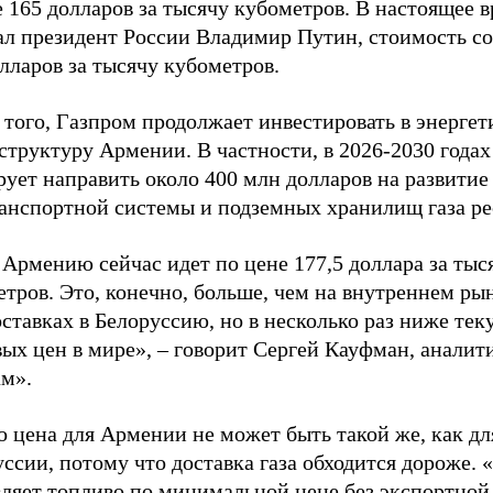
 165 долларов за тысячу кубометров. В настоящее в
ал президент России Владимир Путин, стоимость со
лларов за тысячу кубометров.
 того, Газпром продолжает инвестировать в энерге
структуру Армении. В частности, в 2026-2030 года
ует направить около 400 млн долларов на развитие
ранспортной системы и подземных хранилищ газа р
 Армению сейчас идет по цене 177,5 доллара за тыс
тров. Это, конечно, больше, чем на внутреннем ры
ставках в Белоруссию, но в несколько раз ниже те
вых цен в мире», – говорит Сергей Кауфман, анали
м».
 цена для Армении не может быть такой же, как дл
ссии, потому что доставка газа обходится дороже. 
вляет топливо по минимальной цене без экспортно