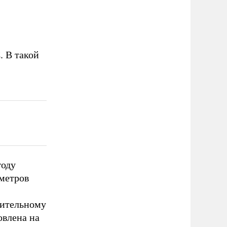
. В такой
году
ометров
нительному
овлена на