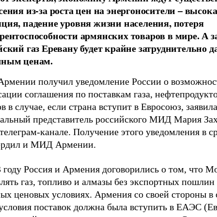
сения из-за роста цен на энергоносители – высок
ция, падение уровня жизни населения, потеря
рентоспособности армянских товаров в мире. А 
йский газ Еревану будет крайне затруднительно д
ным ценам.
рмении получил уведомление России о возможнос
ации соглашения по поставкам газа, нефтепродукто
в в случае, если страна вступит в Евросоюз, заявил
альный представитель российского МИД Мария Зах
телеграм-канале. Получение этого уведомления в с
ердил и МИД Армении.
 году Россия и Армения договорились о том, что М
лять газ, топливо и алмазы без экспортных пошлин 
ных ценовых условиях. Армения со своей стороны в
 условия поставок должна была вступить в ЕАЭС (Е