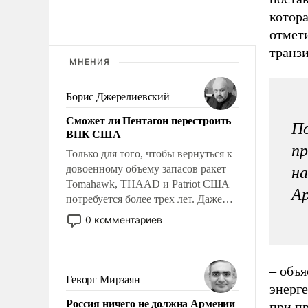
котор
отмети
транзи
МНЕНИЯ
Борис Джерелиевский
Сможет ли Пентагон перестроить
По
ВПК США
пр
Только для того, чтобы вернуться к
довоенному объему запасов ракет
на
Tomahawk, THAAD и Patriot США
Ар
потребуется более трех лет. Даже
небольшая война с Ираном
0 комментариев
опустошила американские
арсеналы. Сложившаяся ситуация
означает многолетний период
– объ
уязвимости США, например, перед
Геворг Мирзаян
энерг
Китаем.
Россия ничего не должна Армении
при п