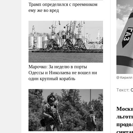
Трамп определился с преемником
ему же во вред
Марочко: За неделю в порты
Одессы и Николаева не вошел ни
один крупный корабль
@ Кирилл
Tекст:
О
Москв
льгот
продо
счита