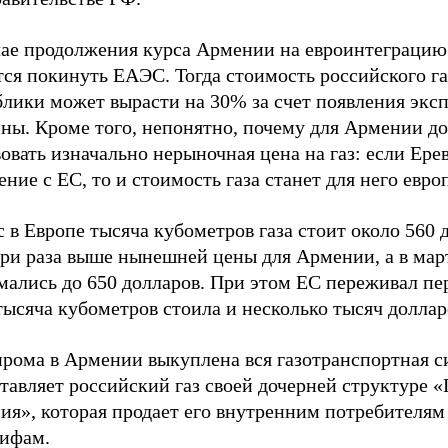
чае продолжения курса Армении на евроинтеграцию
ся покинуть ЕАЭС. Тогда стоимость российского га
блики может вырасти на 30% за счет появления экс
ны. Кроме того, непонятно, почему для Армении д
овать изначально нерыночная цена на газ: если Ере
ние с ЕС, то и стоимость газа станет для него евро
 в Европе тысяча кубометров газа стоит около 560 
три раза выше нынешней цены для Армении, а в мар
мались до 650 долларов. При этом ЕС переживал пе
тысяча кубометров стоила и несколько тысяч доллар
прома в Армении выкуплена вся газотранспортная с
тавляет российский газ своей дочерней структуре 
ия», которая продает его внутренним потребителям
рифам.