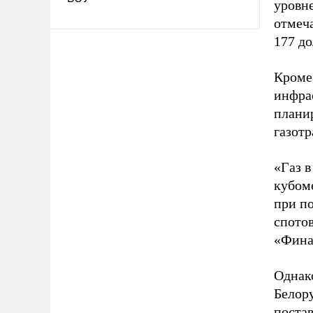
уровне
отмеч
177 до
Кроме
инфра
планир
газот
«Газ в
кубоме
при по
спото
«Фина
Однако
Белору
поста