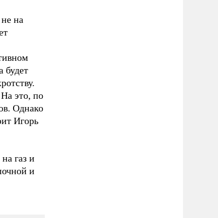
 не на
ет
отивном
а будет
кротству.
На это, по
ов. Однако
рит Игорь
на газ и
почной и