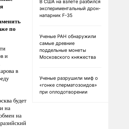
В США на взлете разбился
ая
экспериментальный дрон-
напарник F-35
заменить
аже по
Ученые РАН обнаружили
самые древние
ти
поддельные монеты
в и
Московского княжества
а
арова в
реду
Ученые разрушили миф о
«гонке сперматозоидов»
при оплодотворении
осква будет
и на
 обмен на
вразийский