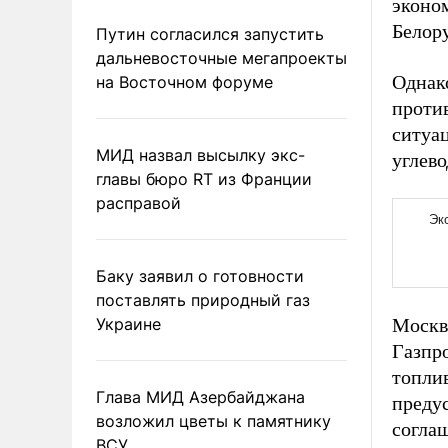
эконом
Белору
Путин согласился запустить
дальневосточные мегапроекты
Однако
на Восточном форуме
проти
ситуа
МИД назвал высылку экс-
углев
главы бюро RT из Франции
расправой
Баку заявил о готовности
поставлять природный газ
Украине
Москв
Газпр
топлив
Глава МИД Азербайджана
преду
возложил цветы к памятнику
соглаш
ВСУ