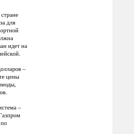
 стране
за для
портной
олжна
ван идет на
пейской.
долларов –
те цены
риоды,
ов.
истема –
«Газпром
 по