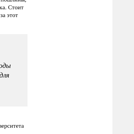
ка. Стоит
за этот
ходы
для
верситета