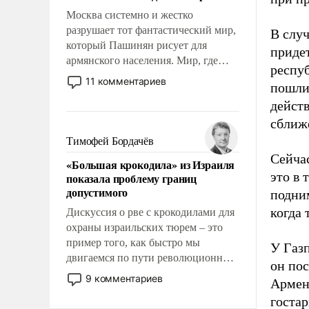
Москва системно и жестко
разрушает тот фантастический мир,
В слу
который Пашинян рисует для
придет
армянского населения. Мир, где
респу
этому населению все должны
11 комментариев
пошли
просто по определению, где его
действ
политические прожекты будут
беспрекословно оплачиваться за
сближе
счет российских
Тимофей Бордачёв
налогоплательщиков и где за свои
Сейчас
«Большая крокодила» из Израиля
поступки не нужно отвечать.
это в 
показала проблему границ
допустимого
подни
когда 
Дискуссия о рве с крокодилами для
охраны израильских тюрем – это
пример того, как быстро мы
У Газ
двигаемся по пути революционных
он пос
изменений. То, что несколько лет
9 комментариев
Армен
назад было образом для
госта
псевдонаучной фантастики, стало