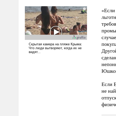
всерьез обсуждаемой идеей.
«Если 
льгот
требов
промы
случае
покупа
Другой
сделан
непоня
Юшко
Если Е
не на
отпус
физиче