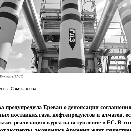
 Кухмарь/ТАСС
льга Самофалова
а предупредила Ереван о денонсации соглашения
ных поставках газа, нефтепродуктов и алмазов, ес
лжит реализацию курса на вступление в ЕС. В это
ют эксперты, экономику Армении ждут существ