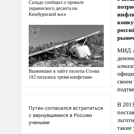
Сальдо сообщил о провале
потря
украинского десанта на
инфля
Кинбурнской косе
конку
росси
рыноч
МИД А
денонс
алмазо
Выжившие в тайге пилоты Cessna
офици
182 питались тремя конфетами
своем 
подтв
В 2013
Путин согласился встретиться
постав
с вернувшимися в Россию
льгот
учеными
такие