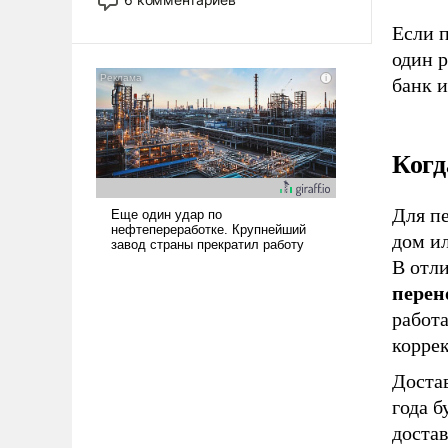
опустошила американские
Если п
арсеналы. Сложившаяся ситуация
один р
означает многолетний период
уязвимости США, например, перед
банк и
Китаем.
Когд
Для п
дом ил
В отли
перен
работ
коррек
Доста
года б
доста