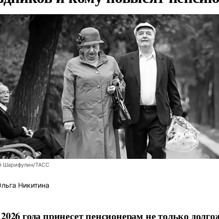
й Шарифулин/ТАСС
льга Никитина
2026 года принесет пенсионерам не только долго