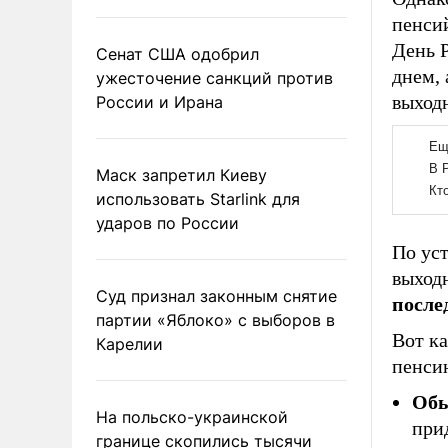
пенсий
День 
Сенат США одобрил
днем, 
ужесточение санкций против
выходн
России и Ирана
Маск запретил Киеву
использовать Starlink для
ударов по России
По уст
выход
Суд признал законным снятие
после
партии «Яблоко» с выборов в
Вот к
Карелии
пенси
Обы
На польско-украинской
при
границе скопились тысячи