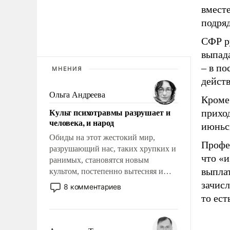
вмест
подряд
СФР р
выпада
– в по
МНЕНИЯ
действ
Ольга Андреева
Кроме 
Культ психотравмы разрушает и
приход
человека, и народ
июньск
Обиды на этот жестокий мир,
Профес
разрушающий нас, таких хрупких и
что «
ранимых, становятся новым
выплат
культом, постепенно вытесняя и
отменяя традиционное требование к
зачисл
8 комментариев
человеку – быть мужественным и
то ест
твердым под ударами судьбы, брать
на себя ответственность, помогать
слабым, идти вперед и