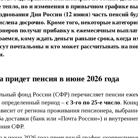
е тепло, но и изменения в привычном графике вы
азднования Дня России (12 июня) часть пенсий бу
ислена досрочно. Кроме того, некоторые категори
онеров получат прибавку к ежемесячным выплат
раемся, кому ждать деньги раньше срока, когда и
сут почтальоны и кто может рассчитывать на п
и.
а придет пенсия в июне 2026 года
льный фонд России (СФР) перечисляет пенсии еже
о определенный период –
с 3-го по 25-е число
. Конк
ависит от региона проживания пенсионера, выбранн
а доставки (банк или «Почта России») и внутренне
ения СФР.
о в июне 2026 года привычный график скорректируе