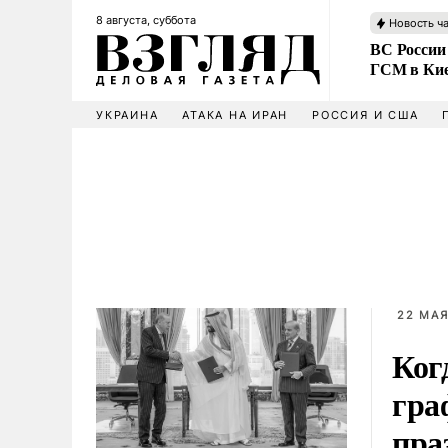
8 августа, суббота
Новость ч
ВС России
ГСМ в Ки
УКРАИНА
АТАКА НА ИРАН
РОССИЯ И США
22 МАЯ
Ког
гра
пра