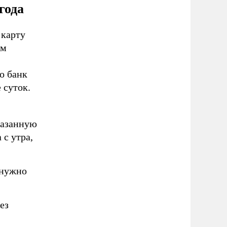
года
 карту
ым
о банк
 суток.
казанную
 с утра,
 нужно
ез