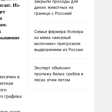
закрыли проходы для
плат. Из-
диких животных на
дет
границе с Россией
и
ам.
х
Семье фермера Уолкера
овышение
из мема «веселый
молочник» пригрозили
выдворением из России
Эксперт объяснил
пропажу белых грибов в
месячно в
лесах этим летом
ретная
ого
го графика
тся: часть