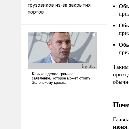
грузовиков из-за закрытия
Обы
портов
при
Обы
при
Обы
при
Таким
приход
обычн
Поче
Главн
июня