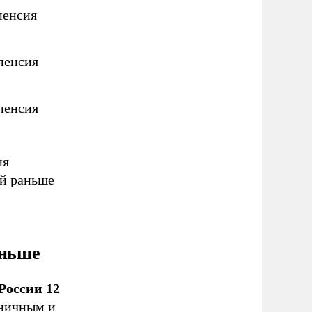
пенсия
пенсия
пенсия
ия
ей раньше
аньше
России 12
дничным и