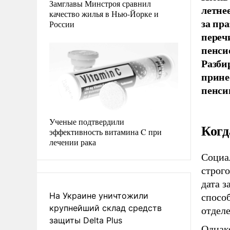
Замглавы Минстроя сравнил
летне
качество жилья в Нью-Йорке и
за пр
России
переч
пенси
Разби
прине
пенси
Ученые подтвердили
Когд
эффективность витамина C при
лечении рака
Социа
строг
дата з
На Украине уничтожили
способ
крупнейший склад средств
отдел
защиты Delta Plus
Однак