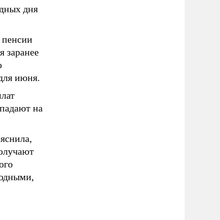
дных дня
 пенсии
я заранее
о
для июня.
плат
ыпадают на
яснила,
получают
ого
ходными,