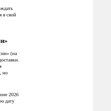
ождать
я в свой
ии»
сии» (на
доставки.
е
, но
июне 2026
ую дату