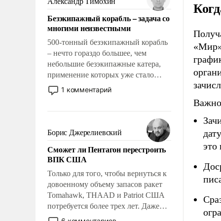
Александр Тимохин
Когд
адаптироваться.
Безэкипажный корабль – задача со
многими неизвестными
Получа
500-тонный безэкипажный корабль
«Мир»
– нечто гораздо большее, чем
графи
небольшие безэкипажные катера,
органи
применение которых уже стало
зачисл
обыденностью. Задача по созданию
1 комментарий
такого корабля очень сложна и
Важно
амбициозна. Однако и ее
реализация радикально поднимет
Зач
наши боевые возможности.
дату
Борис Джерелиевский
это 
Сможет ли Пентагон перестроить
ВПК США
Дос
Только для того, чтобы вернуться к
пис
довоенному объему запасов ракет
Tomahawk, THAAD и Patriot США
Сра
потребуется более трех лет. Даже
огр
небольшая война с Ираном
6 комментариев