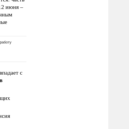
12 июня –
ичным
ные
впадает с
в
ющих
нсия