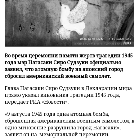
Фото: Keith Levit/STRKHL/Global Look
Press
Во время церемонии памяти жертв трагедии 1945
года мэр Нагасаки Сиро Судзуки официально
заявил, что атомную бомбу на японский город
сбросил американский военный самолет.
Глава Нагасаки Сиро Судзуки в Декларации мира
прямо указал виновника трагедии 1945 года,
передает
РИА «Новости»
.
«9 августа 1945 года одна атомная бомба,
сброшенная американским военным самолетом, в
одно мгновение разрушила город Нагасаки», –
заявил он на мемориальной церемонии.