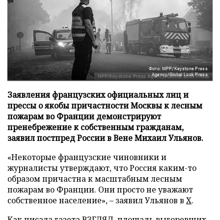
Фото: MPP/Keystone Press
Agency/Global Look Press
Заявления французских официальных лиц и
прессы о якобы причастности Москвы к лесным
пожарам во Франции демонстрируют
пренебрежение к собственным гражданам,
заявил постпред России в Вене Михаил Ульянов.
«Некоторые французские чиновники и
журналисты утверждают, что Россия каким-то
образом причастна к масштабным лесным
пожарам во Франции. Они просто не уважают
собственное население», – заявил Ульянов в
X
.
Как писала газета ВЗГЛЯД, площадь выгоревших