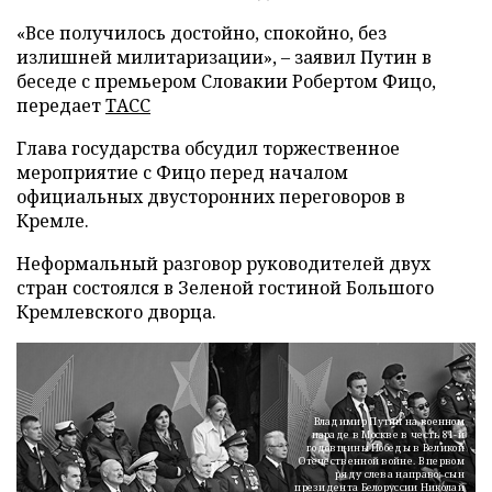
«Все получилось достойно, спокойно, без
излишней милитаризации», – заявил Путин в
беседе с премьером Словакии Робертом Фицо,
передает
ТАСС
Глава государства обсудил торжественное
мероприятие с Фицо перед началом
официальных двусторонних переговоров в
Кремле.
Неформальный разговор руководителей двух
стран состоялся в Зеленой гостиной Большого
Кремлевского дворца.
Владимир Путин на военном
параде в Москве в честь 81-й
годовщины Победы в Великой
Отечественной войне. В первом
ряду слева направо: сын
президента Белоруссии Николай