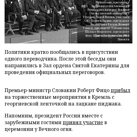
Лукашенко, президент
Белоруссии Александр
Лукашенко, ветеран Великой
Отечественной войны Свет
Турунов, Герой России, участник
СВО Леонид Рыжов, президент
Казахстана Касым-Жомарт
Токаев, президент Узбекистана
Шавкат Мирзиеев, президент
Лаоса Тхонглун Сисулит
Фото: Кристина Соловьёва/РИА
Новости
Политики кратко пообщались в присутствии
одного переводчика. После этой беседы они
направились в Зал ордена Святой Екатерины для
проведения официальных переговоров.
Премьер-министр Словакии Роберт Фицо
прибыл
на торжественные мероприятия в Кремль с
георгиевской ленточкой на лацкане пиджака.
Напомним, президент России вместе с
зарубежными гостями
принял участие
в
церемонии у Вечного огня.