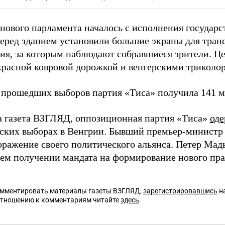
 нового парламента началось с исполнения государс
еред зданием установили большие экраны для тран
ия, за которым наблюдают собравшиеся зрители. Ц
красной ковровой дорожкой и венгерскими триколо
 прошедших выборов партия «Тиса» получила 141 ме
а газета ВЗГЛЯД, оппозиционная партия «Тиса»
оде
ских выборах в Венгрии. Бывший премьер-министр
ражение своего политического альянса. Петер Мад
ем получении мандата на формирование нового пра
омментировать материалы газеты ВЗГЛЯД,
зарегистрировавшись
на
отношению к комментариям читайте
здесь
.