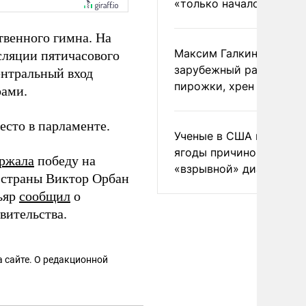
«только началом»
твенного гимна. На
Максим Галкин добавил
сляции пятичасового
зарубежный райдер
ентральный вход
пирожки, хрен и морс
рами.
сто в парламенте.
Ученые в США назвали 
ягоды причиной
ржала
победу на
«взрывной» диареи
 страны Виктор Орбан
ьяр
сообщил
о
вительства.
 сайте. О редакционной