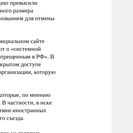
ацию превысили
ного размера
основанием для отмены
фициальном сайте
ют о «системной
апрещенным в РФ». В
ткрытом доступе
организации, которую
которые, по мнению
В частности, в иске
тствии иностранных
о съезда.