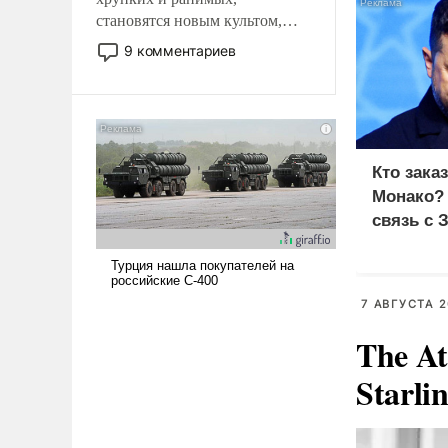
становятся новым культом,
постепенно вытесняя и
9 комментариев
отменяя традиционное
требование к человеку – быть
мужественным и твердым под
ударами судьбы, брать на себя
ответственность, помогать
Кто зака
слабым, идти вперед и
Монако?
адаптироваться.
связь с 
7 АВГУСТА 2
The At
Starli