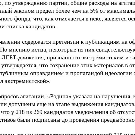
о, по утверждению партии, общие расходы на агит
нный законом предел более чем на 5% от максималь
ного фонда, что, как отмечается в иске, является 
ии списка кандидатов.
аявлении содержатся претензии к публикациям на о
 По мнению истца, некоторые из них свидетельству
 ЛГБТ-движения, признанного экстремистским и з
 утверждается, что сохранение этих материалов в о
«публичным оправданием и пропагандой идеологии 
ал экстремистской».
просов агитации, «Родина» указала на нарушения, 
ыли допущены еще на этапе выдвижения кандидатов. 
 что у 218 из 269 кандидатов уведомления об отсу
активов были подписаны до проведения предвыборног