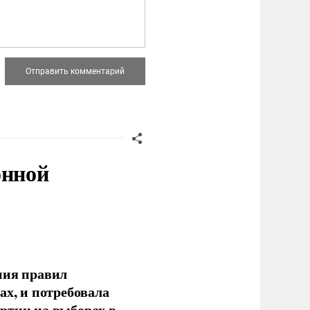
онной
ния правил
ах, и потребовала
ртии на выборах в