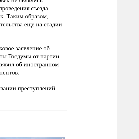
век не являлись
проведения съезда
ек. Таким образом,
тельства еще на стадии
.
ковое заявление об
аты Госдумы от партии
аявил
об иностранном
нентов.
овании преступлений