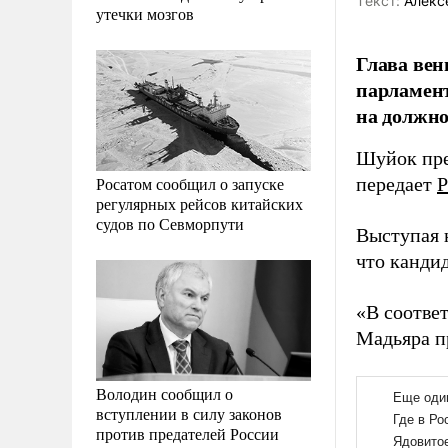
Tекст:
Алекс
утечки мозгов
Глава вен
парламент
на должно
Шуйок пре
Росатом сообщил о запуске
передает
Р
регулярных рейсов китайских
судов по Севморпути
Выступая н
что канди
«В соотве
Мадьяра п
Володин сообщил о
вступлении в силу законов
против предателей России