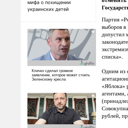
мифа о похищении
Государст
украинских детей
Партия «Р
выборов в
допустил 
законодат
экстремиз
списка».
Одним из 
агитацион
«Яблока» 
агентами,
(принадле
Совокупная
рублей, пр