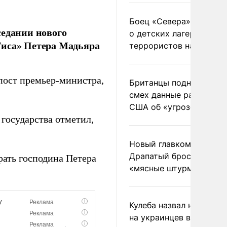
Боец «Севера» рассказ
седании нового
о детских лагерях
Тиса» Петера Мадьяра
террористов на Украин
пост премьер-министра,
Британцы подняли на
смех данные разведки
США об «угрозе России
 государства отметил,
Новый главком ВСУ
Драпатый бросил солда
рать господина Петера
«мясные штурмы»
Кулеба назвал нападени
на украинцев в Польше