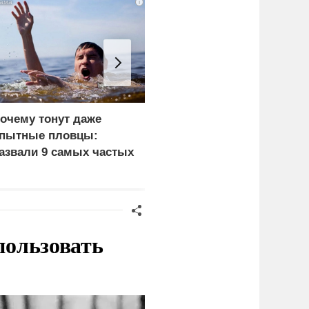
i
очему тонут даже
Пощечина всей системе
пытные пловцы:
правосудия: что
азвали 9 самых частых
натворил сын
ричин
украинского олигарха
пользовать