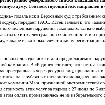
венную думу. Соответствующий иск направлен в с
одина» подала иск в Верховный суд с требованием с
 Госдуму, передает
ТАСС
. Истец заявляет, что «адм
многочисленные нарушения законодательства о выбор
ельства об интеллектуальной собственности и о про
му, каждое из которых влечет отмену регистрации 
основных доводов иска стали предполагаемые нару
ной кампании. В «Родине» считают, что часть агит
распространялась через ресурсы лиц, признанных 
 а также на зарубежных интернет-площадках, включа
жит компании Meta, признанной экстремистской ор
 стоимость этих услуг за период с 27 июня по 6 ав
и этом оплата производилась не из избирательного 