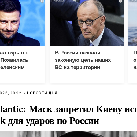
i
i
зал взрыв в
В России назвали
П
 Появилась
законную цель наших
о
Зеленским
ВС на территории
н
Германии
п
026, 19:12 •
НОВОСТИ ДНЯ
lantic: Маск запретил Киеву ис
nk для ударов по России