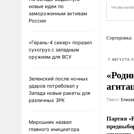
новые идеи по
замороженным активам
России
Сортировка:
«Герань-4 сикер» поразил
сухогруз с западным
оружием для ВСУ
7 АВГУСТА 2
«Роди
Зеленский после ночных
агита
ударов потребовал у
Запада новые ракеты для
Tекст:
Елиза
различных ЗРК
Партия «Р
Мирошник назвал
предвыбор
главного инициатора
отменить 