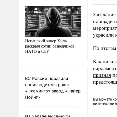
Заседание
площади п
мероприят
украсили 
Испанский хакер Хиль
раскрыл сотни разведчиков
По итогам
НАТО и СБУ
Как писал
парламент
признал
по
ВС России поразили
предстоящ
производителя ракет
«Фламинго» завод «Файер
Пойнт»
Вы можете к
политике по 
На Западе выдвинули