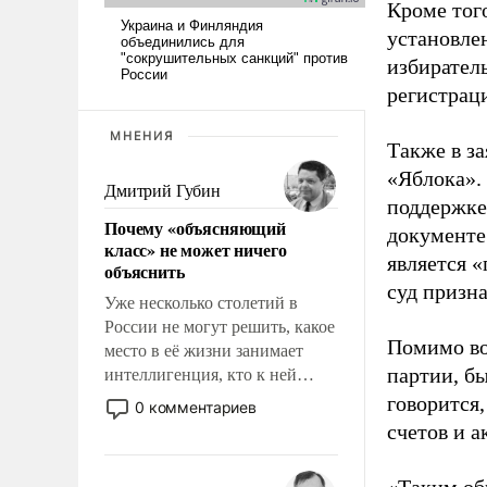
Кроме тог
установле
избиратель
регистрац
МНЕНИЯ
Также в з
«Яблока».
Дмитрий Губин
поддержке
Почему «объясняющий
документе
класс» не может ничего
является 
объяснить
суд призн
Уже несколько столетий в
России не могут решить, какое
Помимо во
место в её жизни занимает
партии, б
интеллигенция, кто к ней
принадлежит, а кого из неё
говорится,
0 комментариев
исключили с правом
счетов и 
восстановления и без оного. И
чем она отличается от просто