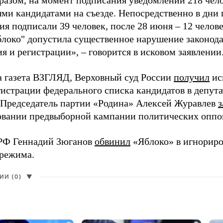
разом, на момент подписания уведомлений 218 чело
ми кандидатами на съезде. Непосредственно в дни 
я подписали 39 человек, после 28 июня – 12 челов
блоко" допустила существенное нарушение законода
 и регистрации», – говорится в исковом заявлении
а газета ВЗГЛЯД, Верховный суд России
получил
ис
гистрации федерального списка кандидатов в депут
 Председатель партии «Родина» Алексей Журавлев
з
вании предвыборной кампании политических оппо
РФ Геннадий Зюганов
обвинил
«Яблоко» в игнорир
 режима.
И (0)
▼