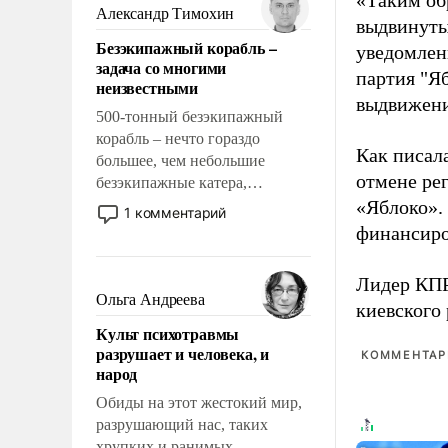
«Таким об
образованных людей. Иногда
Александр Тимохин
выдвинуты
казалось, что эти вопросы
Безэкипажный корабль –
уведомлени
решены раз и навсегда, но –
задача со многими
нет, не решены.
партия "Я
неизвестными
выдвижения
500-тонный безэкипажный
корабль – нечто гораздо
Как писал
большее, чем небольшие
отмене ре
безэкипажные катера,
применение которых уже
«Яблоко».
1 комментарий
стало обыденностью. Задача по
финансиро
созданию такого корабля очень
сложна и амбициозна. Однако
Лидер КП
и ее реализация радикально
Ольга Андреева
киевского
поднимет наши боевые
Культ психотравмы
возможности.
разрушает и человека, и
КОММЕНТАРИ
народ
Обиды на этот жестокий мир,
разрушающий нас, таких
хрупких и ранимых,