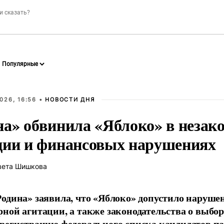
026, 16:56 •
НОВОСТИ ДНЯ
на» обвинила «Яблоко» в незак
ции и финансовых нарушениях
вета Шишкова
одина» заявила, что «Яблоко» допустило наруше
ной агитации, а также законодательства о выбор
регистрацию федерального списка кандидатов па