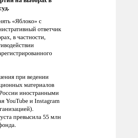
уд.
нять «Яблоко» с
инистративный ответчик
ах, в частности,
тиводействии
зарегистрированного
шения при ведении
ационных материалов
в России иностранными
я YouTube и Instagram
ганизацией).
густа превысила 55 млн
фонда.