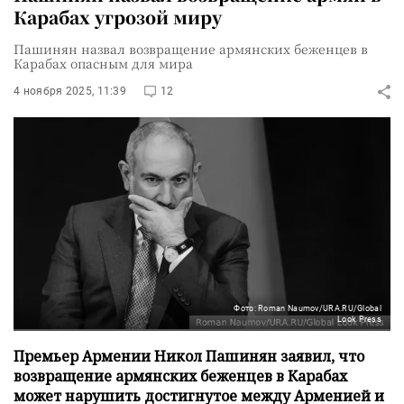
Карабах угрозой миру
Пашинян назвал возвращение армянских беженцев в
Карабах опасным для мира
4 ноября 2025, 11:39
12
Фото: Roman Naumov/URA.RU/Global
Look Press
Премьер Армении Никол Пашинян заявил, что
возвращение армянских беженцев в Карабах
может нарушить достигнутое между Арменией и