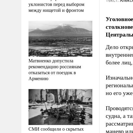
Tекст:
Алекс
уклонистов перед выбором
между нищетой и фронтом
Уголовное
столкнове
Централь
Дело откр
внутренне
Матвиенко допустила
более лиц
рекомендацию россиянам
отказаться от поездок в
Изначально
Армению
региональ
но его уж
Проводятс
судна, а т
рассматри
СМИ сообщили о скрытых
маневр ил