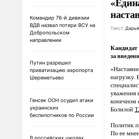
«Един
наста
Командир 76-й дивизии
ВДВ назвал потери ВСУ на
Tекст:
Дарья
Добропольском
направлении
Кандидат 
за введен
Путин разрешил
«Наставни
приватизацию аэропорта
нагрузку. 
Шереметьево
специалис
уважения к
Генсек ООН осудил атаки
конечном с
украинских
Болилой
Т
беспилотников по России
Политик п
По ее мне
В российских школах