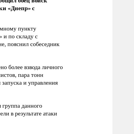
ообщил боец войск
ки «Днепр» с
емному пункту
 и по складу с
не, пояснил собеседник
но более взвода личного
истов, пара тонн
я запуска и управления
 группа данного
ли в результате атаки