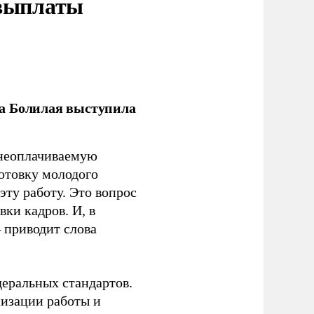
 выплаты
ла Болилая выступила
 неоплачиваемую
готовку молодого
ту работу. Это вопрос
ки кадров. И, в
– приводит слова
еральных стандартов.
низации работы и