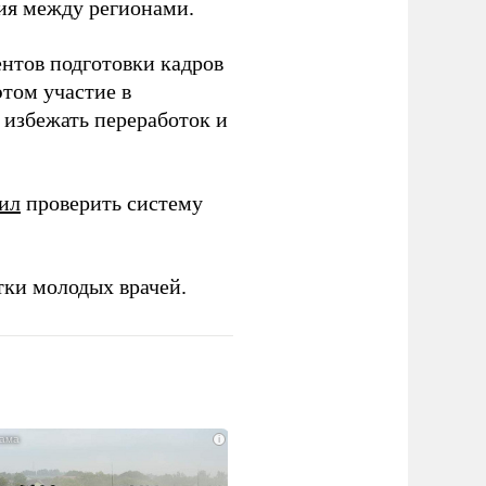
ия между регионами.
ентов подготовки кадров
этом участие в
избежать переработок и
ил
проверить систему
тки молодых врачей.
i