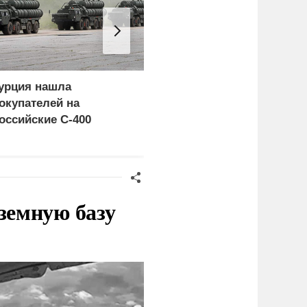
урция нашла
Россия больше не буде
окупателей на
церемониться - теперь
оссийские C-400
это законная цель в
Германии
земную базу