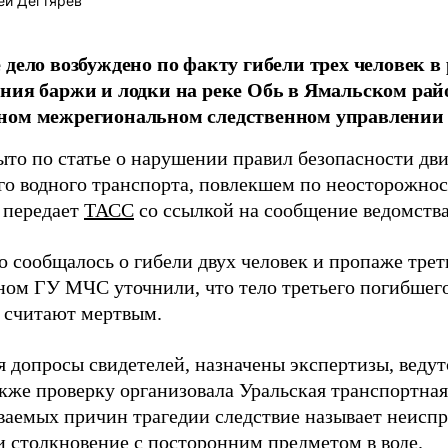
ей Дегтярев
 дело возбуждено по факту гибели трех человек в 
ния баржи и лодки на реке Обь в Ямальском ра
ном межрегиональном следственном управлении 
ыто по статье о нарушении правил безопасности дв
го водного транспорта, повлекшем по неосторожнос
, передает
ТАСС
со ссылкой на сообщение ведомства
 сообщалось о гибели двух человек и пропаже треть
ном ГУ МЧС уточнили, что тело третьего погибшего
е считают мертвым.
я допросы свидетелей, назначены экспертизы, ведут
акже проверку организовала Уральская транспортная
ваемых причин трагедии следствие называет неиспр
и столкновение с посторонним предметом в воде.