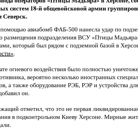
звода операторов «Птицы Мадьяра» в Херсоне, с
ых систем 18-й общевойсковой армии группиров
 Северск.
 помощью авиабомб ФАБ-500 нанесла удар по подз
о размещения подразделения ВСУ «Птицы Мадьяра»
ами, который был рядом с подземной базой в Херсо
ости»
.
тате огневого воздействия было полностью уничтоже
ротивника, вероятно несколько иностранных специал
в, а также оборудование РЭБ, РЭР и устройства дл
добавил он.
жащий отметил, что это не первая ликвидированная
ния в подконтрольном Киеву Херсоне. Мирные жите
али.