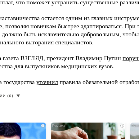
ыплат, что поможет устранить существенные различ
наставничества остается одним из главных инструм
, позволяя новичкам быстрее адаптироваться. При 
 должно быть исключительно добровольным, чтобы 
нального выгорания специалистов.
а газета ВЗГЛЯД, президент Владимир Путин
поруч
ества для выпускников медицинских вузов.
а государства
уточнил
правила обязательной отрабо
И (0)
▼
i
i