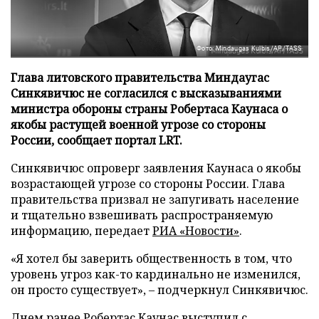
Фото: Mindaugas Kulbis/AP/TASS
Глава литовского правительства Миндаугас
Синкявичюс не согласился с высказываниями
министра обороны страны Робертаса Каунаса о
якобы растущей военной угрозе со стороны
России, сообщает портал LRT.
Синкявичюс опроверг заявления Каунаса о якобы
возрастающей угрозе со стороны России. Глава
правительства призвал не запугивать население
и тщательно взвешивать распространяемую
информацию, передает
РИА «Новости»
.
«Я хотел бы заверить общественность в том, что
уровень угроз как-то кардинально не изменился,
он просто существует», – подчеркнул Синкявичюс.
Днем ранее Робертас Каунас выступил с