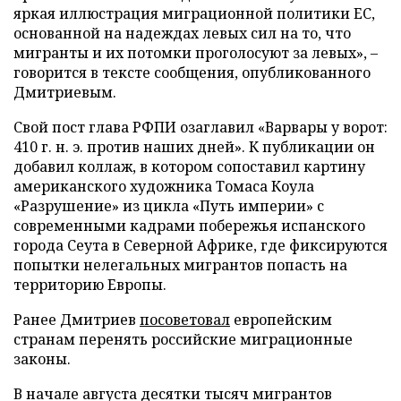
яркая иллюстрация миграционной политики ЕС,
основанной на надеждах левых сил на то, что
мигранты и их потомки проголосуют за левых», –
говорится в тексте сообщения, опубликованного
Дмитриевым.
Свой пост глава РФПИ озаглавил «Варвары у ворот:
410 г. н. э. против наших дней». К публикации он
добавил коллаж, в котором сопоставил картину
американского художника Томаса Коула
«Разрушение» из цикла «Путь империи» с
современными кадрами побережья испанского
города Сеута в Северной Африке, где фиксируются
попытки нелегальных мигрантов попасть на
территорию Европы.
Ранее Дмитриев
посоветовал
европейским
странам перенять российские миграционные
законы.
В начале августа десятки тысяч мигрантов