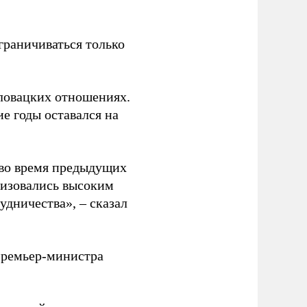
граничиваться только
ловацких отношениях.
е годы оставался на
 во время предыдущих
еризовались высоким
дничества», – сказал
премьер-министра