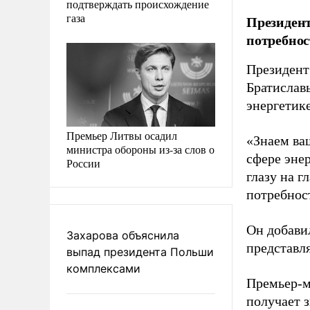
подтверждать происхождение
газа
Президент
потребнос
Президент
Братислав
энергетик
Премьер Литвы осадил
«Знаем ва
министра обороны из-за слов о
сфере энер
России
глазу на г
потребнос
Он добави
Захарова объяснила
представл
выпад президента Польши
комплексами
Премьер-м
получает 