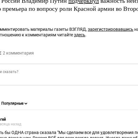
 России Владимир Путин
подчеркнул
важность неи
о премьера по вопросу роли Красной армии во Втор
омментировать материалы газеты ВЗГЛЯД,
зарегистрировавшись
на
отношению к комментариям читайте
здесь
.
:
2
комментария
гей
есяца назад
ть бы ОДНА страна сказала "Мы сделаем все для удовлетворения по