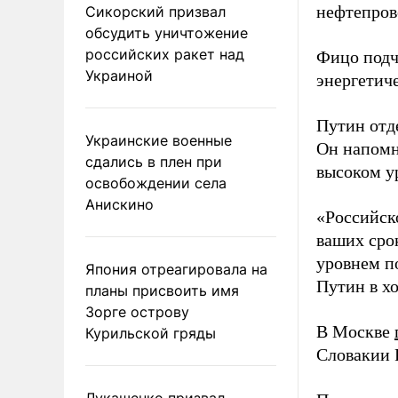
нефтепров
Сикорский призвал
обсудить уничтожение
российских ракет над
Фицо подч
Украиной
энергетич
Путин отд
Украинские военные
Он напомн
сдались в плен при
высоком ур
освобождении села
Анискино
«Российск
ваших срок
уровнем п
Япония отреагировала на
Путин в х
планы присвоить имя
Зорге острову
В Москве
Курильской гряды
Словакии 
Лукашенко призвал