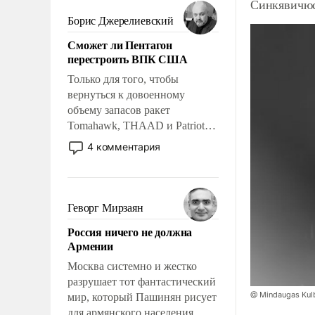
мужественным и твердым под
Синкявичюс
ударами судьбы, брать на себя
Борис Джерелиевский
ответственность, помогать
Сможет ли Пентагон
слабым, идти вперед и
перестроить ВПК США
адаптироваться.
Только для того, чтобы
вернуться к довоенному
объему запасов ракет
Tomahawk, THAAD и Patriot
США потребуется более трех
4 комментария
лет. Даже небольшая война с
Ираном опустошила
американские арсеналы.
Сложившаяся ситуация
Геворг Мирзаян
означает многолетний период
Россия ничего не должна
уязвимости США, например,
Армении
перед Китаем.
Москва системно и жестко
разрушает тот фантастический
@ Mindaugas Kul
мир, который Пашинян рисует
для армянского населения.