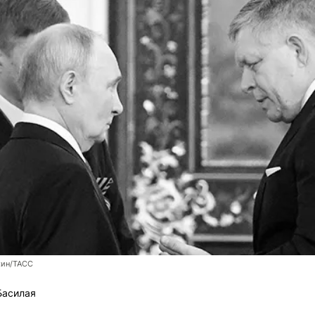
хин/ТАСС
Басилая