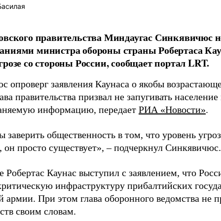
Басилая
овского правительства Миндаугас Синкявичюс не
аниями министра обороны страны Робертаса Кау
грозе со стороны России, сообщает портал LRT.
с опроверг заявления Каунаса о якобы возрастающе
ава правительства призвал не запугивать население
аняемую информацию, передает
РИА «Новости»
.
ы заверить общественность в том, что уровень угро
, он просто существует», – подчеркнул Синкявичюс.
е Робертас Каунас выступил с заявлением, что Росс
 критическую инфраструктуру прибалтийских госуда
й армии. При этом глава оборонного ведомства не 
ств своим словам.