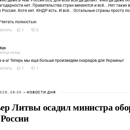
жно даже в чем. Россия ВСЁ для всех всегда делает. Иногда даже об
агодарности нет. Правительства стран меняются и всё... Нет таких
к Россия. Хотя нет. КНДР есть. И всё... Остальные страны просто
КРЫТОСТЬЮ России...
Читать полностью
ветить
1
0
Коз
есяца назад
а-а-а! Теперь мы еще больше произведем снарядов для Украины!
ветить
1
1
026, 08:35 •
НОВОСТИ ДНЯ
ер Литвы осадил министра обо
 России