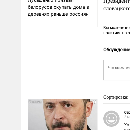
Президент
белорусов скупать дома в
словацког
деревнях раньше россиян
Вы можете к
политике по 
Обсуждение
Сортировка:
Сер
2 м
Хо