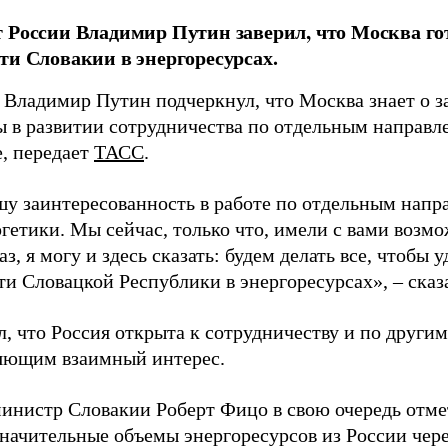
 России Владимир Путин заверил, что Москва гот
ти Словакии в энергоресурсах.
 Владимир Путин подчеркнул, что Москва знает о з
ы в развитии сотрудничества по отдельным направл
е, передает
ТАСС
.
шу заинтересованность в работе по отдельным напра
гетики. Мы сейчас, только что, имели с вами возм
лаз, я могу и здесь сказать: будем делать все, чтобы 
ти Словацкой Республики в энергоресурсах», – сказ
л, что Россия открыта к сотрудничеству и по други
яющим взаимный интерес.
инистр Словакии Роберт Фицо в свою очередь отмет
значительные объемы энергоресурсов из России чер