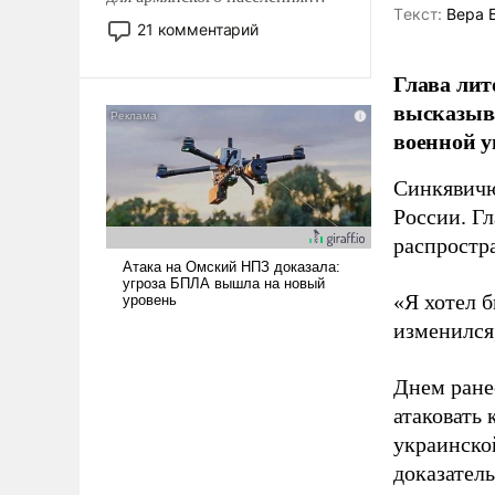
Tекст:
Вера 
Мир, где политические
21 комментарий
прожекты будут безусловно
оплачиваться за счет
Глава лит
российских
высказыв
налогоплательщиков и где
военной у
Еревану за свои поступки не
нужно отвечать.
Синкявичю
России. Гл
распростр
«Я хотел б
изменился
Днем ране
атаковать
украинско
доказатель