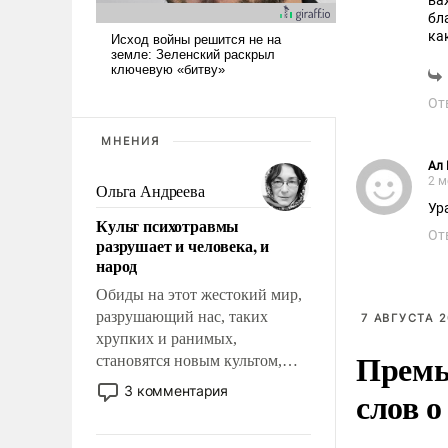
ва
бл
ка
ОТ
От
МНЕНИЯ
Ал 
2 м
Ольга Андреева
Ур
Культ психотравмы
От
разрушает и человека, и
народ
Обиды на этот жестокий мир,
разрушающий нас, таких
7 АВГУСТА 2
хрупких и ранимых,
Премь
становятся новым культом,
постепенно вытесняя и
3 комментария
слов о
отменяя традиционное
требование к человеку – быть