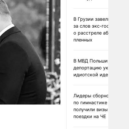
В Грузии завели дело и
за слов экс-госминист
о расстреле абхазских
пленных
В МВД Польши назвали
депортацию украинцев
идиотской идеей
Лидеры сборной Росси
по гимнастике не
получили визы для
поездки на ЧЕ