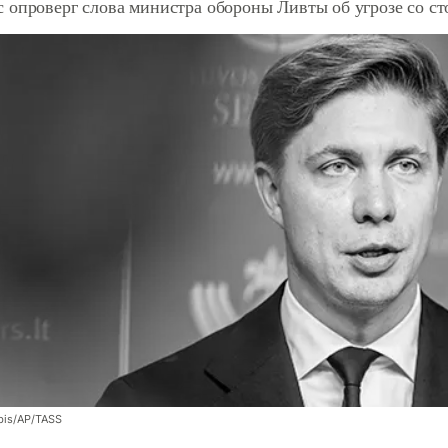
 опроверг слова министра обороны Ливты об угрозе со с
bis/AP/TASS