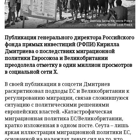
Фото: Gabriela Sarda/Keystone Press
Agency/Global Look Press
Публикация генерального директора Российского
фонда прямых инвестиций (РФПИ) Кирилла
Дмитриева о последствиях миграционной
политики Евросоюза и Великобритании
преодолела отметку в один миллион просмотров
в социальной сети X.
В своей публикации в соцсети Дмитриев
раскритиковал подходы ЕС и Великобритании к
регулированию миграции, связав сложившуюся
ситуацию с политическими решениями
европейских властей. «Катастрофическая
миграционная политика ЕС/Великобритании,
кратко изложенная в одном посте. Сеута – лишь
яркая иллюстрация миграционной политики ЕС,
основанной на надеждах левых сил на то, что