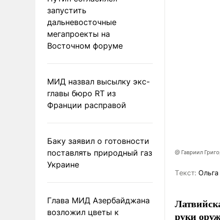
запустить
дальневосточные
мегапроекты на
Восточном форуме
МИД назвал высылку экс-
главы бюро RT из
Франции расправой
Баку заявил о готовности
поставлять природный газ
@ Гавриил Григ
Украине
Tекст:
Ольга
Глава МИД Азербайджана
Латвийска
возложил цветы к
руки оруж