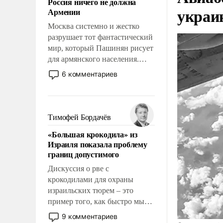
Россия ничего не должна
уязвимости США, например,
украи
Армении
перед Китаем.
Москва системно и жестко
разрушает тот фантастический
мир, который Пашинян рисует
для армянского населения.
Мир, где этому населению все
6 комментариев
должны просто по
определению, где его
политические прожекты будут
беспрекословно оплачиваться
Тимофей Бордачёв
за счет российских
«Большая крокодила» из
налогоплательщиков и где за
Израиля показала проблему
свои поступки не нужно
границ допустимого
отвечать.
Дискуссия о рве с
крокодилами для охраны
израильских тюрем – это
пример того, как быстро мы
двигаемся по пути
9 комментариев