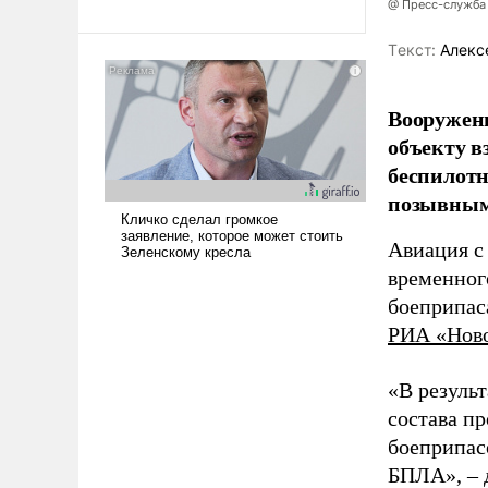
революционных изменений.
@ Пресс-служба
То, что несколько лет назад
было образом для
Tекст:
Алекс
псевдонаучной фантастики,
стало всерьез обсуждаемой
Вооружен
идеей.
объекту в
беспилотн
позывным
Авиация с
временног
боеприпас
РИА «Нов
«В резуль
состава п
боеприпасо
БПЛА», – 