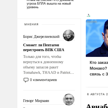
МНЕНИЯ
Борис Джерелиевский
Сможет ли Пентагон
перестроить ВПК США
Только для того, чтобы
вернуться к довоенному
Кто зака
объему запасов ракет
Монако?
Tomahawk, THAAD и Patriot
связь с 
США потребуется более трех
0 комментариев
лет. Даже небольшая война с
Ираном опустошила
американские арсеналы.
6 АВГУСТА 2
Сложившаяся ситуация
Геворг Мирзаян
Авиаб
означает многолетний период