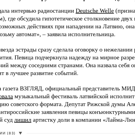
дала интервью радиостанции
Deutsche Welle
(призна
), где обсудила гипотетическое столкновение двух 
возможных действиях при нападении на Латвию, она
возьму автомат», – заявила исполнительница.
везда эстрады сразу сделала оговорку о нежелании
ития. Певица подчеркнула надежду на мирное раз
чий между соседними странами. Она назвала себя 
ит в лучшее развитие событий.
а газета ВЗГЛЯД, официальный представитель МИД
овала
музыкальный фестиваль латвийской исполнит
цию советского формата. Депутат Рижской думы Ал
нтироссийские заявления певицы конъюнктурными
й суд
лишил
артистку доли в компании «Лайма-Люк
И (83)
▼