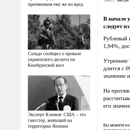
Tекст:
Антон 
преемником ему же во вред
В начале 
следует и
Рублевый 
1,94%, до
Сальдо сообщил о провале
украинского десанта на
Утренние т
Кинбурнской косе
длится с 0
значение 
На протяже
рассчитыв
его значе
Эксперт Климов: США – это
гангстер, живущий на
территории Японии
Вы можете к