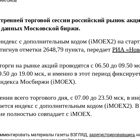
Антонов
утренней торговой сессии российский рынок акци
з данных Московской биржи.
индекс с дополнительным кодом (iMOEX2) на старте
стигнув отметки 2648,79 пункта, передает
РИА «Нов
орги на рынке акций проводятся с 06.50 до 09.50 м
9.50 до 19.00 мск, и именно в этот период фиксиру
индекса Мосбиржи (iMOEX).
нии всего торгового дня, с 07.00 до 23.50 мск, в 
ается индекс с дополнительным кодом (iMOEX2). В
ние полностью совпадает с iMOEX.
омментировать материалы газеты ВЗГЛЯД,
зарегистрировавшись
на