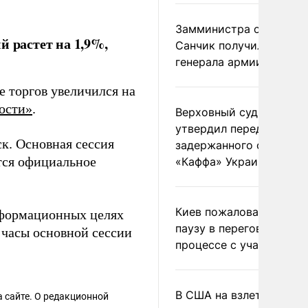
Замминистра обороны
й растет на 1,9%,
Санчик получил звание
генерала армии
 торгов увеличился на
ости»
.
Верховный суд Швеции
утвердил передачу
ск. Основная сессия
задержанного сухогруз
ется официальное
«Каффа» Украине
Киев пожаловался на
информационных целях
паузу в переговорном
 часы основной сессии
процессе с участием 
В США на взлете разби
 сайте. О редакционной