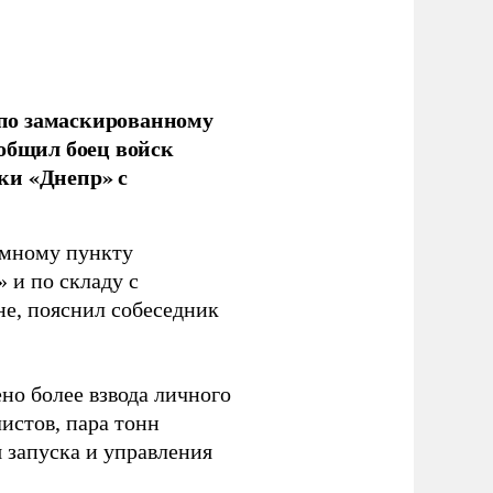
по замаскированному
ообщил боец войск
ки «Днепр» с
емному пункту
 и по складу с
не, пояснил собеседник
но более взвода личного
истов, пара тонн
я запуска и управления