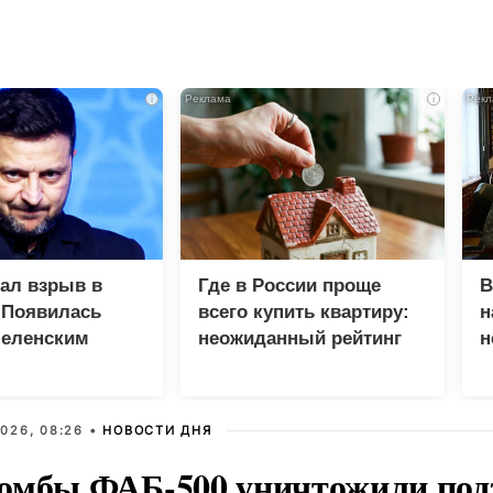
i
i
зал взрыв в
Где в России проще
В
 Появилась
всего купить квартиру:
н
Зеленским
неожиданный рейтинг
н
с
026, 08:26 •
НОВОСТИ ДНЯ
омбы ФАБ-500 уничтожили под