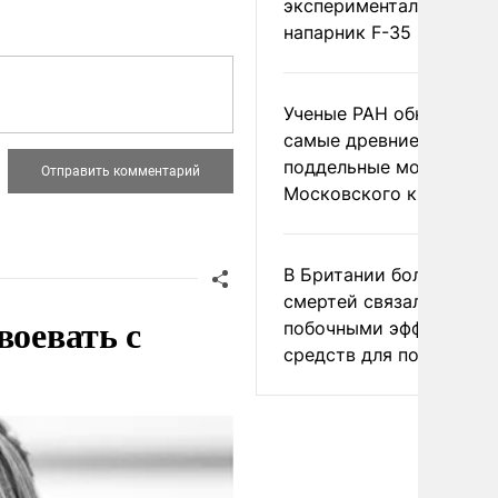
экспериментальный др
напарник F-35
Ученые РАН обнаружил
самые древние
поддельные монеты
Московского княжеств
В Британии более ста
смертей связали с
воевать с
побочными эффектами
средств для похудения