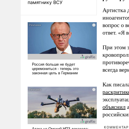
памятнику ВСУ
Артистка 
иноагентом
вопрос о 
ответ. «Я 
При этом з
кровопрол
противоре
всегда вер
Как писал
раскритик
эксплуата
объяснил
а
российски
КОММЕНТАРИ