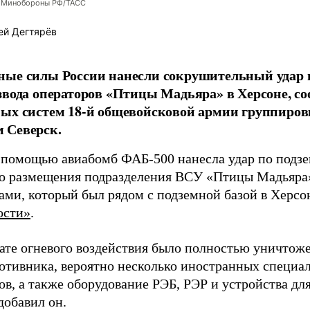
 Минобороны РФ/ТАСС
ей Дегтярёв
ные силы России нанесли сокрушительный удар 
звода операторов «Птицы Мадьяра» в Херсоне, с
ых систем 18-й общевойсковой армии группиров
 Северск.
 помощью авиабомб ФАБ-500 нанесла удар по подз
о размещения подразделения ВСУ «Птицы Мадьяра»
ами, который был рядом с подземной базой в Херсо
ости»
.
тате огневого воздействия было полностью уничтоже
ротивника, вероятно несколько иностранных специал
в, а также оборудование РЭБ, РЭР и устройства дл
добавил он.