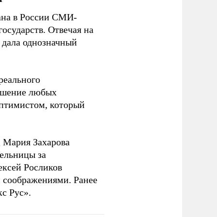
на в России СМИ-
государств. Отвечая на
 дала однозначный
 реального
решение любых
оптимистом, который
 Мария Захарова
ельницы за
ексей Росликов
 соображениями. Ранее
с Рус».