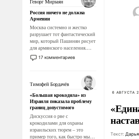
Геворг Мирзаян
означает многолетний период
Россия ничего не должна
уязвимости США, например,
Армении
перед Китаем.
Москва системно и жестко
разрушает тот фантастический
мир, который Пашинян рисует
для армянского населения.
Мир, где политические
17 комментариев
прожекты будут безусловно
оплачиваться за счет
российских
налогоплательщиков и где
Тимофей Бордачёв
Еревану за свои поступки не
6 АВГУСТА 2
«Большая крокодила» из
нужно отвечать.
Израиля показала проблему
«Един
границ допустимого
наста
Дискуссия о рве с
крокодилами для охраны
израильских тюрем – это
Tекст:
Дарья
пример того, как быстро мы