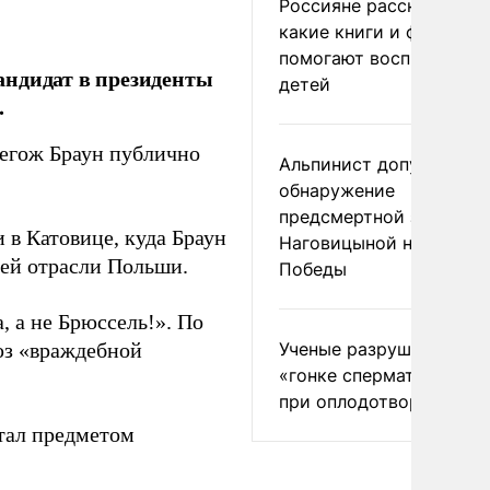
Россияне рассказали,
какие книги и фильмы
помогают воспитывать
андидат в президенты
детей
.
егож Браун публично
Альпинист допустил
обнаружение
предсмертной записки
в Катовице, куда Браун
Наговицыной на пике
ей отрасли Польши.
Победы
, а не Брюссель!». По
Ученые разрушили миф
юз «враждебной
«гонке сперматозоидов
при оплодотворении
тал предметом