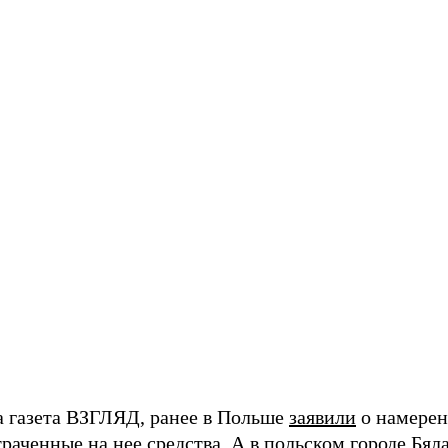
а газета ВЗГЛЯД, ранее в Польше
заявили
о намерен
траченные на нее средства. А в польском городе Б