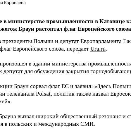
я Караваева
е в министерстве промышленности в Катовице к
егож Браун растоптал флаг Европейского союза
в президенты Польши и депутат Европарламента Гж
 флаг Европейского союза, передает
Ura.ru
.
произошел в здании министерства промышленности 
к депутат для обсуждения закрытия горнодобывающ
кции Браун сорвал флаг ЕС и заявил: «Здесь Польша
и телеканала Polsat, политик также назвал Евросо
ией».
Брауна вызвал широкий общественный резонанс и с
я в польских и международных СМИ.