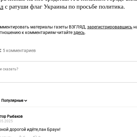
ял
с ратуши флаг Украины по просьбе политика.
омментировать материалы газеты ВЗГЛЯД,
зарегистрировавшись
на
отношению к комментариям читайте
здесь
.
:
5
комментариев
ктор Рыбаков
05.2025
рной дорогой идёте,пан Браун!