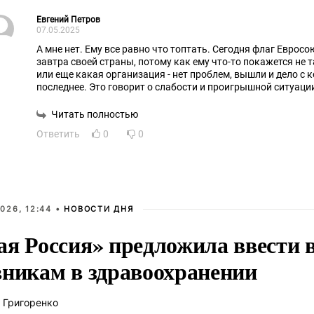
Евгений Петров
07.05.2025
А мне нет. Ему все равно что топтать. Сегодня флаг Евросо
завтра своей страны, потому как ему что-то покажется не 
или еще какая организация - нет проблем, вышли и дело с 
последнее. Это говорит о слабости и проигрышной ситуации, в первую очередь, самого
этого "политика", который дело заменяет сиюминутными э
Читать полностью
Ответить
0
0
026, 12:44 •
НОВОСТИ ДНЯ
ая Россия» предложила ввести
вникам в здравоохранении
 Григоренко