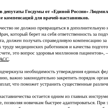
в депутаты Госдумы от «Единой России» Людми
ие компенсаций для врачей-наставников.
чество не должно превращаться в дополнительную
Врач, который берет на себя ответственность за под
та, должен получать справедливую компенсацию за э
 труду медицинских работников и качества подготов
чете, это вопрос здоровья миллионов пациентов», 
АСС
.
одчеркнула необходимость утверждения единых фед
нию, важно законодательно закрепить порядок орга
ыплат, что поможет устранить существенные различ
наставничества остается одним из главных инструм
, позволяя новичкам быстрее адаптироваться. При 