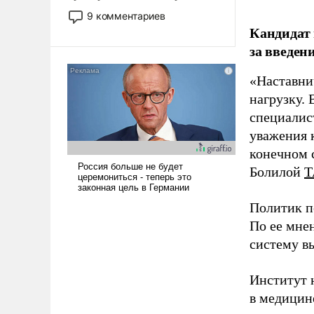
двигаемся по пути
9 комментариев
революционных изменений.
Кандидат 
То, что несколько лет назад
за введен
было образом для
псевдонаучной фантастики,
«Наставни
стало всерьез обсуждаемой
нагрузку. 
идеей.
специалис
уважения к
конечном с
Болилой
Т
Политик п
По ее мне
систему в
Институт 
в медицине