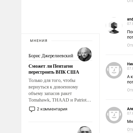
От
and
07.
По
по
МНЕНИЯ
От
Борис Джерелиевский
Ни
Сможет ли Пентагон
07.
перестроить ВПК США
А 
Только для того, чтобы
по
вернуться к довоенному
От
объему запасов ракет
Tomahawk, THAAD и Patriot
США потребуется более трех
2 комментария
Ал
лет. Даже небольшая война с
07.
Ираном опустошила
Мн
американские арсеналы.
От
Сложившаяся ситуация