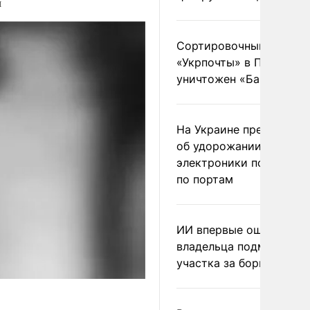
м
Сортировочный пункт
«Укрпочты» в Павлогра
уничтожен «Бандероль
На Украине предупреди
об удорожании китайс
электроники после уда
по портам
ИИ впервые оштрафова
владельца подмосковн
участка за борщевик