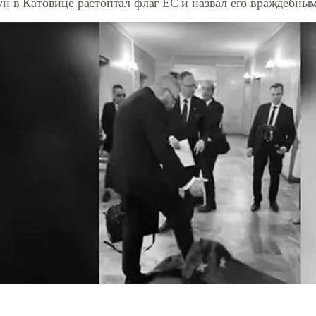
н в Катовице растоптал флаг ЕС и назвал его враждебны