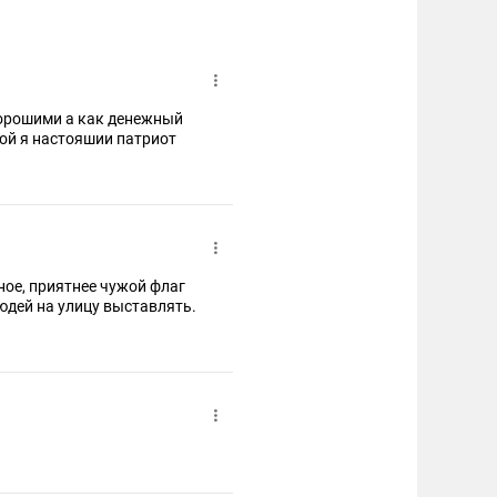
хорошими а как денежный
кой я настояшии патриот
рное, приятнее чужой флаг
юдей на улицу выставлять.