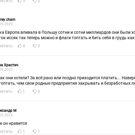
ветить
5
0
rey cham
05.2025
ка Европа вливала в Польшу сотни и сотни миллиардов они были 
ток иссяк так теперь можно и флаги топтать и бить себя в грудь ка
ветить
4
0
на Храстич
05.2025
как они хотели? За всё рано или поздно приходится платить... Наве
топтать, чем свои родные предприятия закрывать и безработных л
ветить
1
0
ександр М
05.2025
е он нравится
ветить
1
1