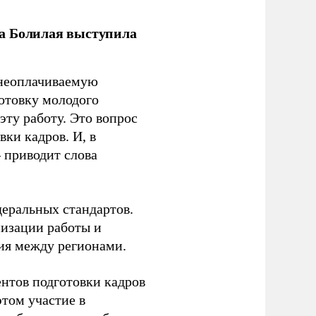
ла Болилая выступила
 неоплачиваемую
готовку молодого
ту работу. Это вопрос
ки кадров. И, в
– приводит слова
еральных стандартов.
низации работы и
ия между регионами.
ентов подготовки кадров
этом участие в