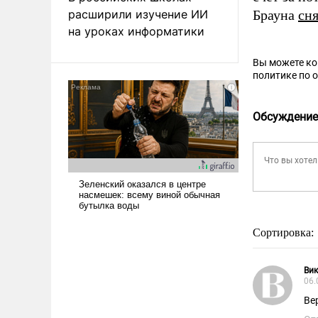
расширили изучение ИИ
Брауна
сн
на уроках информатики
Вы можете к
политике по 
Обсуждение
Сортировка:
Ви
06.
Ве