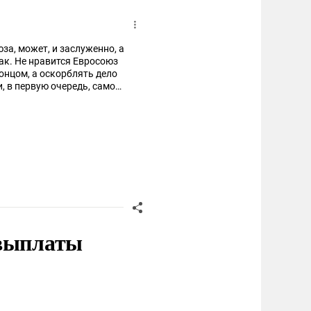
юза, может, и заслуженно, а
так. Не нравится Евросоюз
концом, а оскорблять дело
моциями.
 выплаты