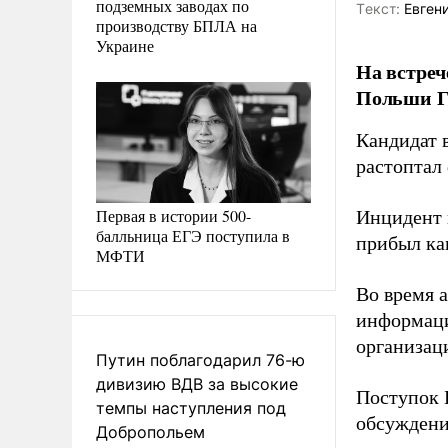
подземных заводах по
Tекст:
Евгени
производству БПЛА на
Украине
На встреч
Польши Гж
Кандидат 
растоптал
Первая в истории 500-
Инцидент 
балльница ЕГЭ поступила в
прибыл ка
МФТИ
Во время а
информаци
организац
Путин поблагодарил 76-ю
дивизию ВДВ за высокие
Поступок 
темпы наступления под
обсуждени
Добропольем