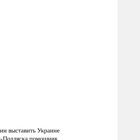
ии выставить Украине
яла-Подляска помощник