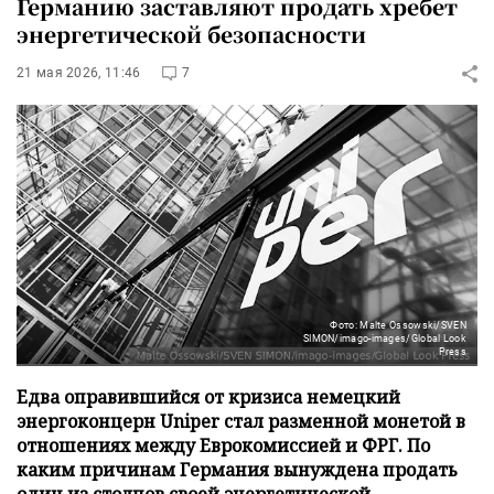
Германию заставляют продать хребет
энергетической безопасности
21 мая 2026, 11:46
7
Фото: Malte Ossowski/SVEN
SIMON/imago-images/Global Look
Press
Едва оправившийся от кризиса немецкий
энергоконцерн Uniper стал разменной монетой в
отношениях между Еврокомиссией и ФРГ. По
каким причинам Германия вынуждена продать
один из столпов своей энергетической