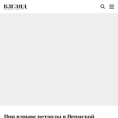
При взрыве петарды в Пермской