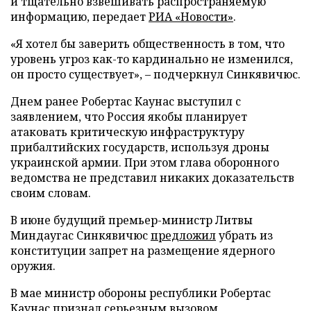
и тщательно взвешивать распространяемую
информацию, передает
РИА «Новости»
.
«Я хотел бы заверить общественность в том, что
уровень угроз как-то кардинально не изменился,
он просто существует», – подчеркнул Синкявичюс.
Днем ранее Робертас Каунас выступил с
заявлением, что Россия якобы планирует
атаковать критическую инфраструктуру
прибалтийских государств, используя дроны
украинской армии. При этом глава оборонного
ведомства не представил никаких доказательств
своим словам.
В июне будущий премьер-министр Литвы
Миндаугас Синкявичюс
предложил
убрать из
конституции запрет на размещение ядерного
оружия.
В мае министр обороны республики Робертас
Каунас
признал
серьезным вызовом