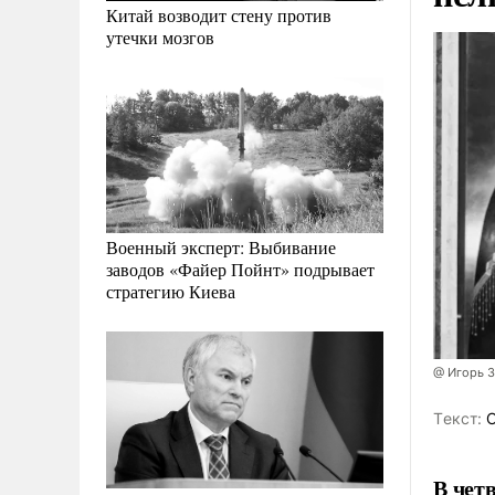
Китай возводит стену против
утечки мозгов
Военный эксперт: Выбивание
заводов «Файер Пойнт» подрывает
стратегию Киева
@ Игорь 
Tекст:
О
В чет