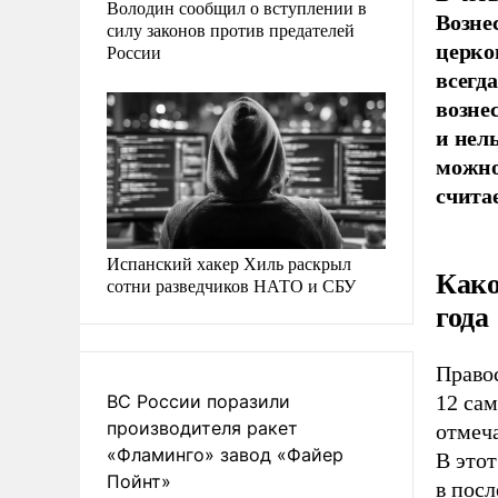
Володин сообщил о вступлении в
Возне
силу законов против предателей
церко
России
всегд
возне
и нел
можно
счита
Испанский хакер Хиль раскрыл
Како
сотни разведчиков НАТО и СБУ
года
Право
ВС России поразили
12 сам
производителя ракет
отмеча
«Фламинго» завод «Файер
В это
Пойнт»
в посл