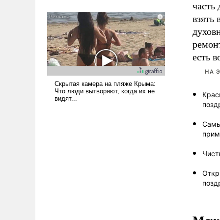
часть 
означает многолетний период
уязвимости США, например, перед
взять 
Китаем.
духов
ремонт
есть в
НА 
Крас
позд
Самы
прим
Чист
Откр
позд
Можн