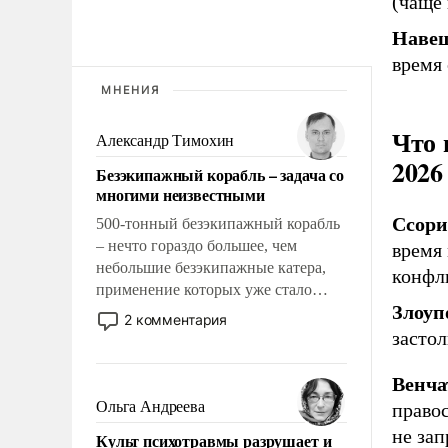
(чаще 
Навещ
время 
МНЕНИЯ
Что 
Александр Тимохин
2026
Безэкипажный корабль – задача со
многими неизвестными
Ссори
500-тонный безэкипажный корабль
– нечто гораздо большее, чем
время 
небольшие безэкипажные катера,
конфл
применение которых уже стало
Злоуп
обыденностью. Задача по созданию
2 комментария
такого корабля очень сложна и
засто
амбициозна. Однако и ее
реализация радикально поднимет
Венча
наши боевые возможности.
Ольга Андреева
право
не зап
Культ психотравмы разрушает и