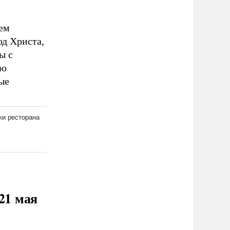
нем
од Христа,
ы с
ую
ые
21 мая