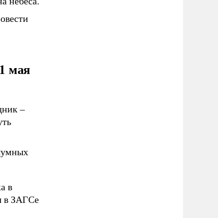
а небеса.
овести
21 мая
ник –
уть
шумных
а в
я в ЗАГСе