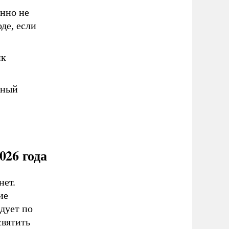
нно не
оде, если
ик
ьный
026 года
нет.
ие
дует по
святить