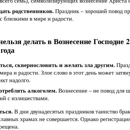
всего семь), символизирующих вознесение Христа н
ать родственников.
Праздник – хороший повод пр
с близкими в мире и радости.
нельзя делать в Вознесение Господне 
 года
ться, сквернословить и желать зла другим.
Празд
мира и радости. Злое слово в этот день может затян
икт надолго.
отреблять алкоголем.
Вознесение – не повод для 
лий с излишествами.
ться.
В дни двунадесятых праздников таинство брак
славных храмах не совершается. Однако регистраци
рещена.