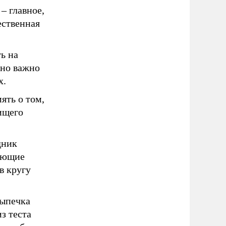
– главное,
ественная
ь на
нно важно
х.
ять о том,
ищего
дник
рующие
в кругу
выпечка
з теста