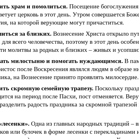
ить храм и помолиться.
Посещение богослужения 
ветует церковь в этот день. Утром совершается Бож
ия, на которой верующие могут причаститься.
иться за близких.
Вознесение Христа открыло пут
 для всего человечества, поэтому в этот день особе
сти молитвы за родных и близких – живых и усопши
ать милостыню и помогать нуждающимся.
В пам
истос после Воскресения являлся людям в образе н
ика, на Вознесение принято проявлять милосердие.
ить скромную семейную трапезу.
Поскольку праз
дится на период после Пасхи, пост отменяется. Ве
разделить радость праздника за скромной трапезой 
«лесенки».
Одна из главных народных традиций – 
ов или булочек в форме лесенки с перекладинами и