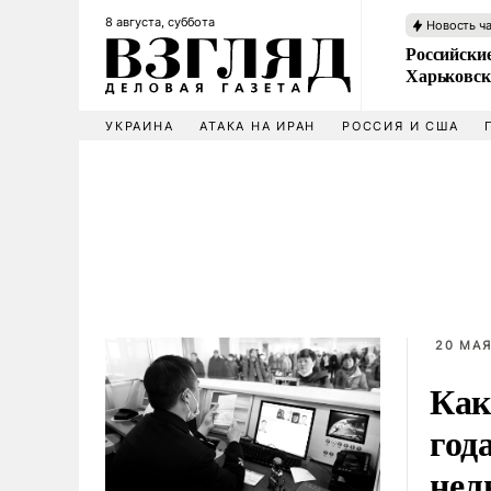
8 августа, суббота
Новость ч
Российски
Харьковск
УКРАИНА
АТАКА НА ИРАН
РОССИЯ И США
20 МАЯ
Как
год
нел