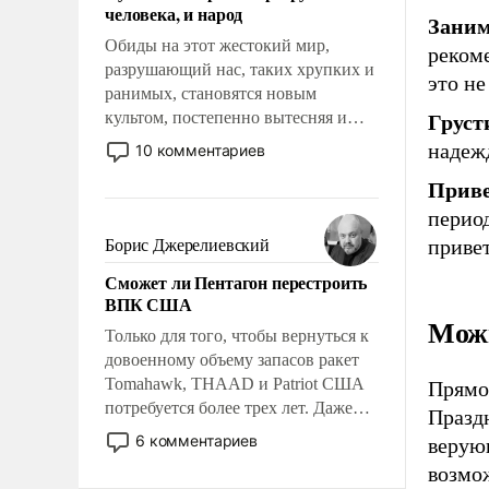
человека, и народ
Заним
Обиды на этот жестокий мир,
рекоме
разрушающий нас, таких хрупких и
это не
ранимых, становятся новым
культом, постепенно вытесняя и
Груст
отменяя традиционное требование к
надежд
10 комментариев
человеку – быть мужественным и
Приве
твердым под ударами судьбы, брать
на себя ответственность, помогать
период
слабым, идти вперед и
привет
Борис Джерелиевский
адаптироваться.
Сможет ли Пентагон перестроить
ВПК США
Можн
Только для того, чтобы вернуться к
довоенному объему запасов ракет
Tomahawk, THAAD и Patriot США
Прямог
потребуется более трех лет. Даже
Празд
небольшая война с Ираном
6 комментариев
верую
опустошила американские
возмо
арсеналы. Сложившаяся ситуация