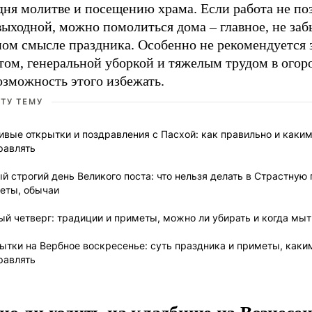
дня молитве и посещению храма. Если работа не по
выходной, можно помолиться дома – главное, не заб
ном смысле праздника. Особенно не рекомендуется 
ом, генеральной уборкой и тяжелым трудом в огоро
озможность этого избежать.
ЭТУ ТЕМУ
ивые открытки и поздравления с Пасхой: как правильно и каки
равлять
й строгий день Великого поста: что нельзя делать в Страстную 
еты, обычаи
ый четверг: традиции и приметы, можно ли убирать и когда мы
ытки на Вербное воскресенье: суть праздника и приметы, каки
равлять
о ли ходить на кладбище на Вознесе