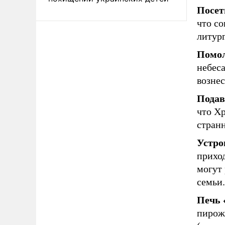
Посет
что со
литург
Помол
небеса
возне
Подав
что Хр
странн
Устро
прихо
могут 
семьи.
Печь 
пирожк