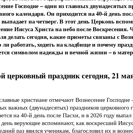
сение Господне – один из главных двунадесятых 
вного календаря. Он приходится на 40-й день пос
а выпадает на четверг. В этот день Церковь вспо
сение Иисуса Христа на небо после Воскресения.
ьзя делать сегодня, какие приметы связаны с Воз
 ли работать, ходить на кладбище и почему праз
ется символом надежды и вечной жизни – в матер
й церковный праздник сегодня, 21 мая
славные христиане отмечают Вознесение Господне –
ых важных (двунадесятых) праздников церковного г
ется на 40-й день после Пасхи, и в 2026 году выпал 
т день верующие вспоминают, как воскресший Иису
едний раз явился ученикам, благословил их и возне