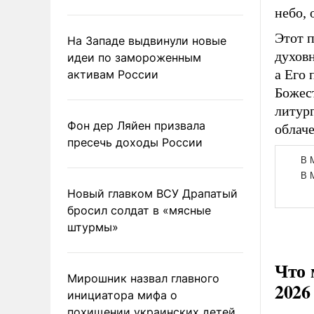
небо, 
Этот п
На Западе выдвинули новые
духовн
идеи по замороженным
а Его 
активам России
Божес
литур
Фон дер Ляйен призвала
облаче
пресечь доходы России
Новый главком ВСУ Драпатый
бросил солдат в «мясные
штурмы»
Что 
Мирошник назвал главного
2026
инициатора мифа о
похищении украинских детей