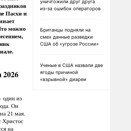
уничтожили друг друга
праздников
из-за ошибок операторов
ле Пасхи и
минает
 Что можно
Британцы подняли на
несением,
смех данные разведки
дник
США об «угрозе России»
иале.
Ученые в США назвали две
 2026
ягоды причиной
«взрывной» диареи
 один из
ода. Он
на 21 мая.
с Христос
сся на