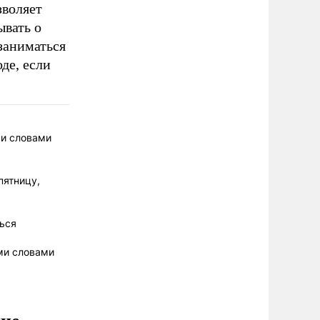
зволяет
ывать о
заниматься
де, если
ми словами
пятницу,
ться
ми словами
ние