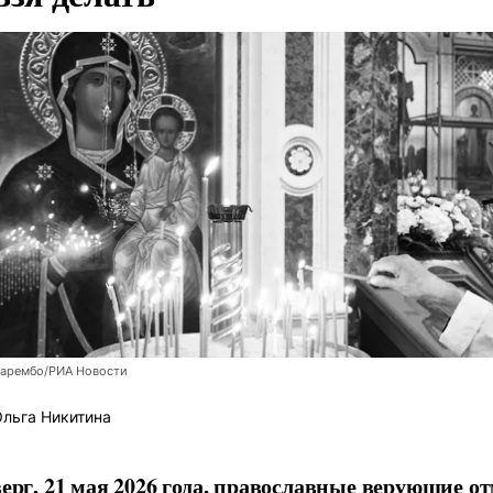
Зарембо/РИА Новости
льга Никитина
верг, 21 мая 2026 года, православные верующие о