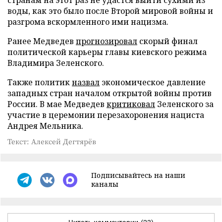
странам на этот раз не удастся выйти сухими из
воды, как это было после Второй мировой войны и
разгрома вскормленного ими нацизма.
Ранее Медведев
прогнозировал
скорый финал
политической карьеры главы киевского режима
Владимира Зеленского.
Также политик
назвал
экономическое давление
западных стран началом открытой войны против
России. В мае Медведев
критиковал
Зеленского за
участие в церемонии перезахоронения нациста
Андрея Мельника.
Текст: Алексей Дегтярёв
Подписывайтесь на наши
каналы