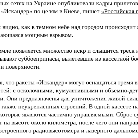
ных сетях на Украине опубликовали кадры прилетов
 «Искандер» по целям в Киеве, пишет
«Российская г
 видно, как в темном небе над городом происходит
дающаяся мощным взрывом.
земле появляется множество искр и слышится треск
тывают суббоеприпасы, вылетевшие из кассетной бо
и поверхности.
я, что ракеты «Искандер» могут оснащаться тремя 
стей: с осколочными, кумулятивными и объемно-д
и. Они предназначены для уничтожения живой сил
а также неукрепленных строений. В одной кассете н
 которые являются частично управляемыми. Сброс 
 на высоте около километра, после чего они напра
строенного радиовысотомера и лазерного дальноме