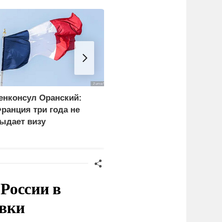
енконсул Оранский:
Операция СБУ и
ранция три года не
Зеленского привела к
ыдает визу
новому кризису в Киеве
оссийскому дипломату
России в
овки