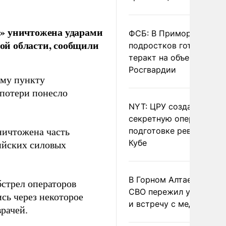
» уничтожена ударами
ФСБ: В Приморье трое
ой области, сообщили
подростков готовили
теракт на объекте
Росгвардии
ому пункту
е потери понесло
NYT: ЦРУ создало
секретную опергруппу 
подготовке революции 
ичтожена часть
Кубе
ийских силовых
В Горном Алтае участн
стрел операторов
СВО пережил удар мол
сь через некоторое
и встречу с медведем
врачей.