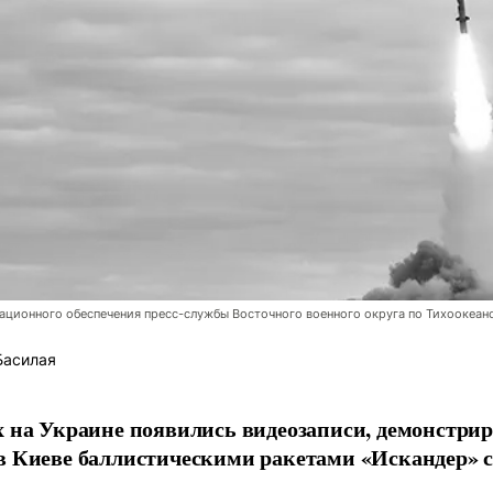
ционного обеспечения пресс-службы Восточного военного округа по Тихоокеан
Басилая
х на Украине появились видеозаписи, демонстр
в Киеве баллистическими ракетами «Искандер» с