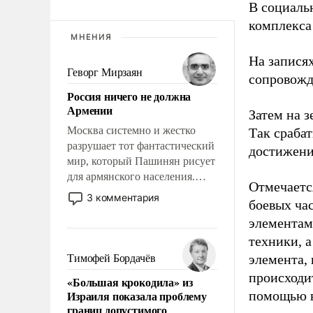
В социаль
комплекса
МНЕНИЯ
На записях
Геворг Мирзаян
сопровож
Россия ничего не должна
Армении
Затем на 
Москва системно и жестко
Так сраба
разрушает тот фантастический
достижени
мир, который Пашинян рисует
для армянского населения.
Отмечаетс
Мир, где этому населению все
3 комментария
боевых ча
должны просто по
элементам
определению, где его
политические прожекты будут
техники, 
беспрекословно оплачиваться
элемента,
Тимофей Бордачёв
за счет российских
происходит
«Большая крокодила» из
налогоплательщиков и где за
Израиля показала проблему
помощью в
свои поступки не нужно
границ допустимого