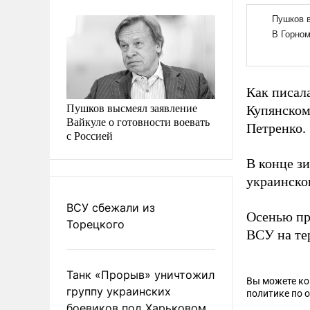
Как писал
Пушков высмеял заявление
Купянском
Вайкуле о готовности воевать
Петренко.
с Россией
В конце з
украинско
ВСУ сбежали из
Осенью пр
Торецкого
ВСУ на те
Танк «Прорыв» уничтожил
Вы можете к
группу украинских
политике по 
боевиков под Харьковом