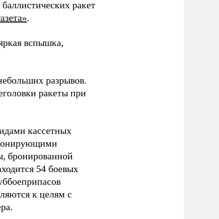
 баллистических ракет
азета»
.
 яркая вспышка,
 небольших разрывов.
еголовки ракеты при
видами кассетных
етонирующими
ы, бронированной
аходится 54 боевых
суббоеприпасов
вляются к целям с
ра.