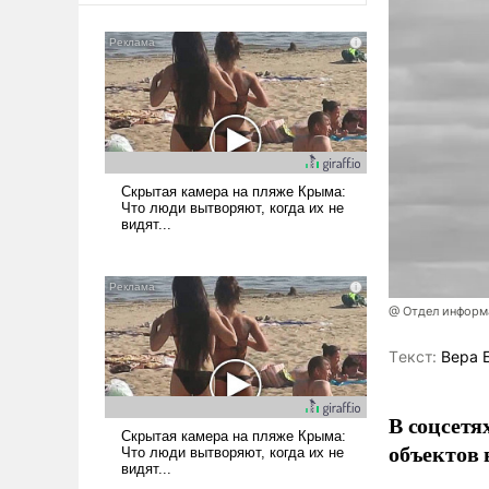
@ Отдел информа
Tекст:
Вера 
В соцсетя
объектов 