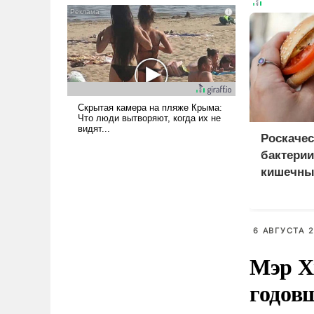
голову мысль: хорошо бы
продемонстрировать, что
Украина вступила в
вооруженное противостояние
с Ираном.
Роскаче
бактерии
кишечны
бургерах
6 АВГУСТА 2
Мэр Х
годов