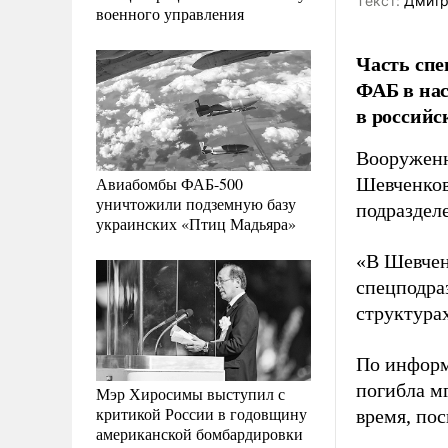
Tекст:
Дмитр
военного управления
Часть спе
ФАБ в нас
в российс
Вооруженн
Авиабомбы ФАБ-500
Шевченков
уничтожили подземную базу
подраздел
украинских «Птиц Мадьяра»
«В Шевчен
спецподра
структурах
По информ
погибла м
Мэр Хиросимы выступил с
критикой России в годовщину
время, пос
американской бомбардировки