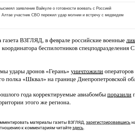
а газета ВЗГЛЯД, в феврале российские военные
ли
 координатора беспилотников спецподразделения 
имы удары дронов «Герань»
уничтожили
операторов
го полка «Шквал» на границе Днепропетровской об
ошлого года корректируемые авиабомбы
поразили
п
рритории этого же региона.
омментировать материалы газеты ВЗГЛЯД,
зарегистрировавшись
на
отношению к комментариям читайте
здесь
.