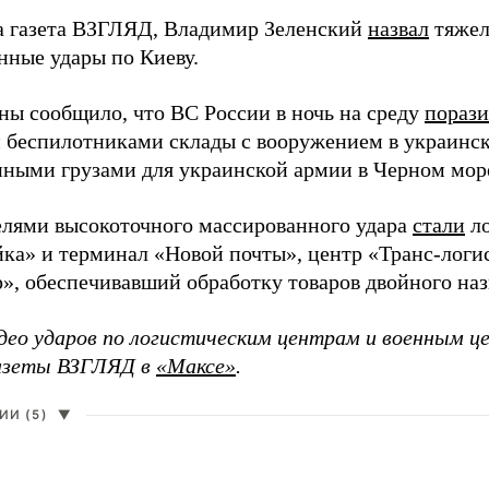
а газета ВЗГЛЯД, Владимир Зеленский
назвал
тяжел
нные удары по Киеву.
ы сообщило, что ВС России в ночь на среду
пораз
 беспилотниками склады с вооружением в украинск
енными грузами для украинской армии в Черном мор
елями высокоточного массированного удара
стали
ло
а» и терминал «Новой почты», центр «Транс-логис
», обеспечивавший обработку товаров двойного наз
део ударов по логистическим центрам и военным ц
газеты ВЗГЛЯД в
«Максе»
.
И (5)
▼