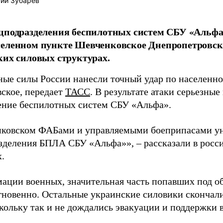
ий Зубарев
цподразделения беспилотных систем СБУ «Альфа
еленном пункте Шевченковское Днепропетровск
ких силовых структурах.
ые силы России нанесли точный удар по населенн
ское, передает
ТАСС
. В результате атаки серьезны
ение беспилотных систем СБУ «Альфа».
ковском ФАБами и управляемыми боеприпасами ун
зделения БПЛА СБУ «Альфа»», – рассказали в росс
.
ации военных, значительная часть попавших под об
гновенно. Остальные украинские силовики скончали
кольку так и не дождались эвакуации и поддержки 