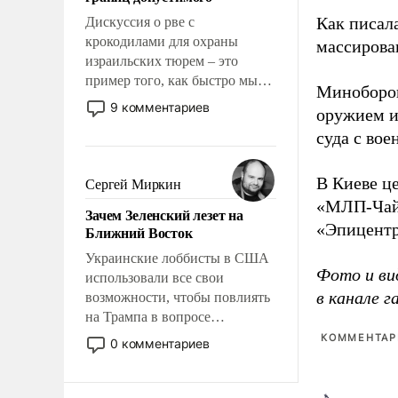
отвечать.
Как писал
Дискуссия о рве с
крокодилами для охраны
массирова
израильских тюрем – это
пример того, как быстро мы
Миноборон
двигаемся по пути
9 комментариев
оружием и
революционных изменений.
суда с во
То, что несколько лет назад
было образом для
псевдонаучной фантастики,
В Киеве ц
Сергей Миркин
стало всерьез обсуждаемой
«МЛП-Чайк
Зачем Зеленский лезет на
идеей.
«Эпицентр
Ближний Восток
Украинские лоббисты в США
Фото и ви
использовали все свои
в канале 
возможности, чтобы повлиять
на Трампа в вопросе
предоставления вооружений
КОММЕНТАРИ
0 комментариев
своим нанимателям. Вероятно,
кому-то из тех, кто
консультирует Киев, пришла в