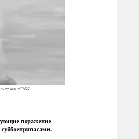
скому флоту/ТАСС
ирующие поражение
 суббоеприпасами.