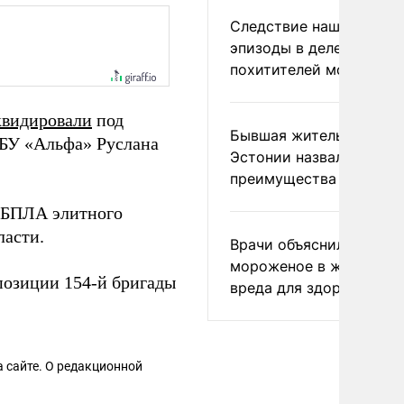
Следствие нашло новы
эпизоды в деле
похитителей москвичек
квидировали
под
Бывшая жительница
СБУ «Альфа» Руслана
Эстонии назвала главн
преимущества России
 БПЛА элитного
ласти.
Врачи объяснили, как е
мороженое в жару без
озиции 154-й бригады
вреда для здоровья
 сайте. О редакционной