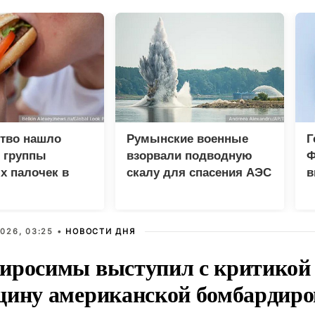
ство нашло
Румынские военные
Г
 группы
взорвали подводную
Ф
х палочек в
скалу для спасения АЭС
в
 пяти компаний
р
026, 03:25 •
НОВОСТИ ДНЯ
иросимы выступил с критикой 
щину американской бомбардир