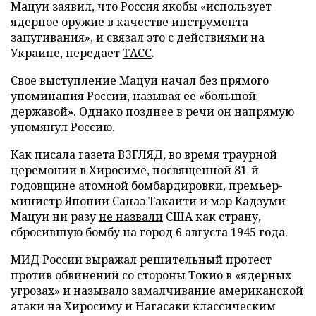
Мацуи заявил, что Россия якобы «использует
ядерное оружие в качестве инструмента
запугивания», и связал это с действиями на
Украине, передает
ТАСС
.
Свое выступление Мацуи начал без прямого
упоминания России, называя ее «большой
державой». Однако позднее в речи он напрямую
упомянул Россию.
Как писала газета ВЗГЛЯД, во время траурной
церемонии в Хиросиме, посвященной 81-й
годовщине атомной бомбардировки, премьер-
министр Японии Санаэ Такаити и мэр Кадзуми
Мацуи ни разу
не назвали
США как страну,
сбросившую бомбу на город 6 августа 1945 года.
МИД России
выражал
решительный протест
против обвинений со стороны Токио в «ядерных
угрозах» и называло замалчивание американской
атаки на Хиросиму и Нагасаки классическим