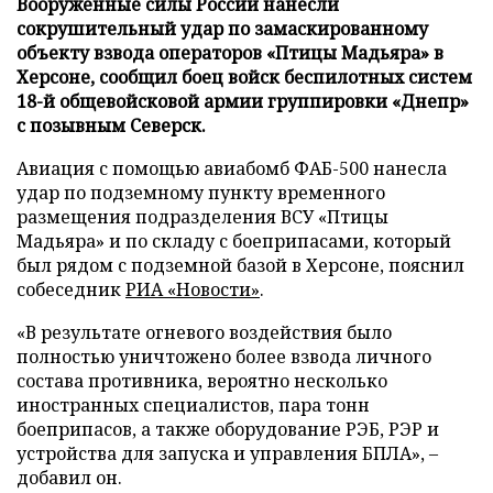
Вооруженные силы России нанесли
сокрушительный удар по замаскированному
объекту взвода операторов «Птицы Мадьяра» в
Херсоне, сообщил боец войск беспилотных систем
18-й общевойсковой армии группировки «Днепр»
с позывным Северск.
Авиация с помощью авиабомб ФАБ-500 нанесла
удар по подземному пункту временного
размещения подразделения ВСУ «Птицы
Мадьяра» и по складу с боеприпасами, который
был рядом с подземной базой в Херсоне, пояснил
собеседник
РИА «Новости»
.
«В результате огневого воздействия было
полностью уничтожено более взвода личного
состава противника, вероятно несколько
иностранных специалистов, пара тонн
боеприпасов, а также оборудование РЭБ, РЭР и
устройства для запуска и управления БПЛА», –
добавил он.