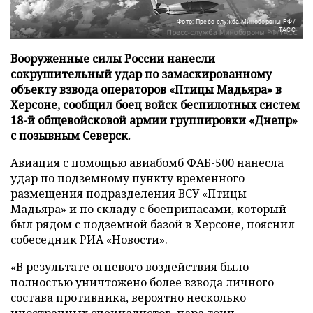
Фото: Пресс-служба Минобороны РФ/
ТАСС
Вооруженные силы России нанесли
сокрушительный удар по замаскированному
объекту взвода операторов «Птицы Мадьяра» в
Херсоне, сообщил боец войск беспилотных систем
18-й общевойсковой армии группировки «Днепр»
с позывным Северск.
Авиация с помощью авиабомб ФАБ-500 нанесла
удар по подземному пункту временного
размещения подразделения ВСУ «Птицы
Мадьяра» и по складу с боеприпасами, который
был рядом с подземной базой в Херсоне, пояснил
собеседник
РИА «Новости»
.
«В результате огневого воздействия было
полностью уничтожено более взвода личного
состава противника, вероятно несколько
иностранных специалистов, пара тонн