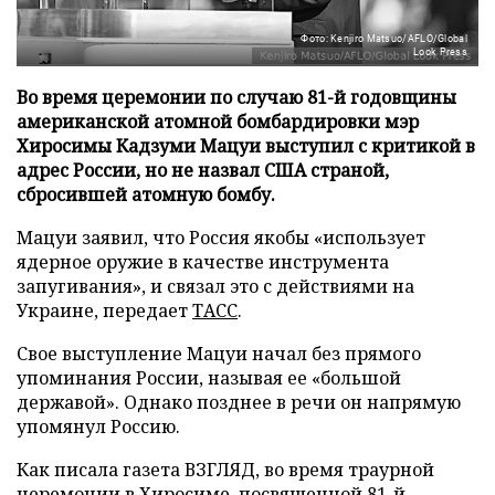
Фото: Kenjiro Matsuo/AFLO/Global
Look Press
Во время церемонии по случаю 81-й годовщины
американской атомной бомбардировки мэр
Хиросимы Кадзуми Мацуи выступил с критикой в
адрес России, но не назвал США страной,
сбросившей атомную бомбу.
Мацуи заявил, что Россия якобы «использует
ядерное оружие в качестве инструмента
запугивания», и связал это с действиями на
Украине, передает
ТАСС
.
Свое выступление Мацуи начал без прямого
упоминания России, называя ее «большой
державой». Однако позднее в речи он напрямую
упомянул Россию.
Как писала газета ВЗГЛЯД, во время траурной
церемонии в Хиросиме, посвященной 81-й