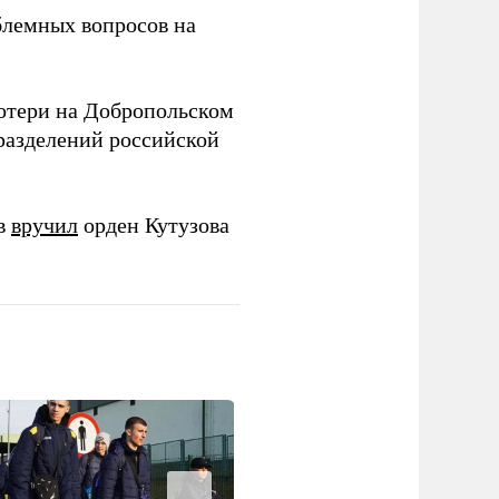
блемных вопросов на
отери на Добропольском
азделений российской
ов
вручил
орден Кутузова