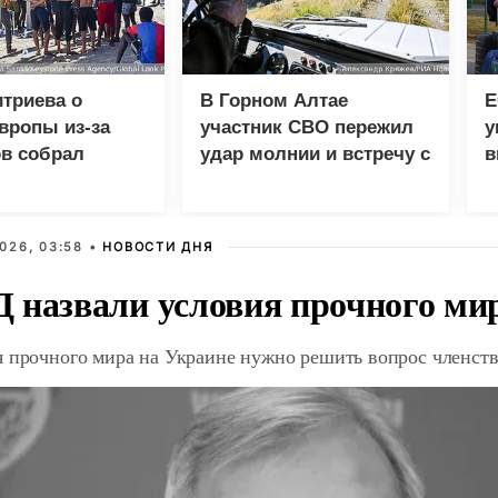
триева о
В Горном Алтае
Е
вропы из-за
участник СВО пережил
у
в собрал
удар молнии и встречу с
в
 просмотров в
медведем
н
026, 03:58 •
НОВОСТИ ДНЯ
 назвали условия прочного ми
я прочного мира на Украине нужно решить вопрос членст