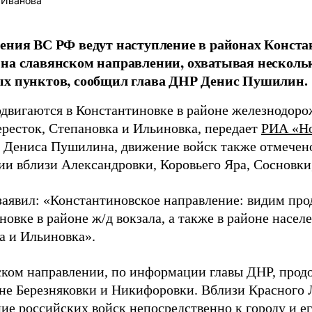
 Иванова
ения ВС РФ ведут наступление в районах Конста
на славянском направлении, охватывая нескол
ых пунктов, сообщил глава ДНР Денис Пушилин.
двигаются в Константиновке в районе железнодорож
ересток, Степановка и Ильиновка, передает
РИА «Н
 Дениса Пушилина, движение войск также отмечен
ии вблизи Александровки, Коровьего Яра, Сосновки
аявил: «Константиновское направление: видим про
овке в районе ж/д вокзала, а также в районе насел
а и Ильиновка».
ском направлении, по информации главы ДНР, про
оне Березняковки и Никифоровки. Вблизи Красного
ие российских войск непосредственно к городу и ег