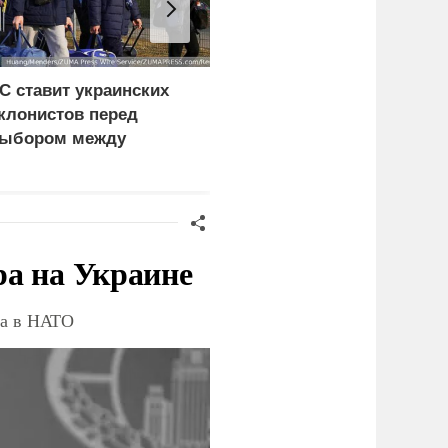
С ставит украинских
Спецслужбы Грузии
клонистов перед
возбудили дело о
ыбором между
саботаже из-за фейков
ищетой и фронтом
про россиян
ра на Украине
ва в НАТО