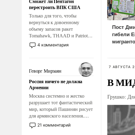
Сможет ли Пентагон
слабым, идти вперед и
перестроить ВПК США
адаптироваться.
Только для того, чтобы
вернуться к довоенному
Пост Дми
объему запасов ракет
гибели Е
Tomahawk, THAAD и Patriot
мигранто
США потребуется более трех
4 комментария
миллион
лет. Даже небольшая война с
Ираном опустошила
X
американские арсеналы.
7 АВГУСТА 2
Сложившаяся ситуация
Геворг Мирзаян
означает многолетний период
В МИД
Россия ничего не должна
уязвимости США, например,
Армении
перед Китаем.
Грушко: Дл
Москва системно и жестко
разрушает тот фантастический
мир, который Пашинян рисует
для армянского населения.
Мир, где политические
21 комментарий
прожекты будут безусловно