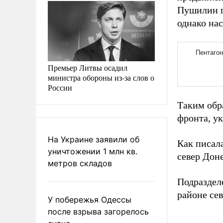
Пушилин п
однако на
Премьер Литвы осадил
министра обороны из-за слов о
России
Таким обр
фронта, у
На Украине заявили об
Как писал
уничтожении 1 млн кв.
север Доне
метров складов
Подраздел
районе се
У побережья Одессы
после взрыва загорелось