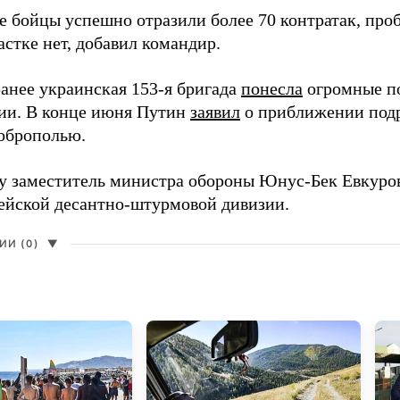
е бойцы успешно отразили более 70 контратак, про
стке нет, добавил командир.
анее украинская 153-я бригада
понесла
огромные п
ии. В конце июня Путин
заявил
о приближении подр
оброполью.
ду заместитель министра обороны Юнус-Бек Евкур
дейской десантно-штурмовой дивизии.
И (0)
▼