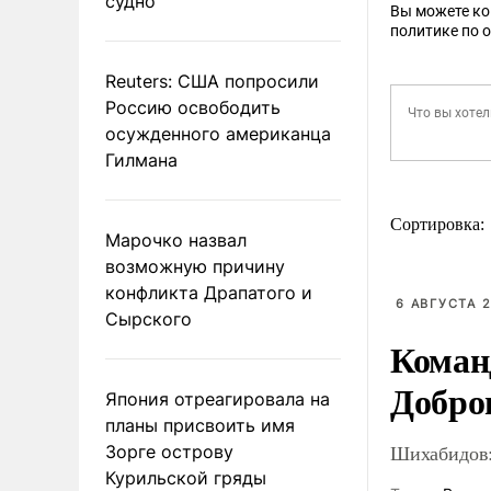
судно
Вы можете к
политике по 
Reuters: США попросили
Россию освободить
осужденного американца
Гилмана
Сортировка:
Марочко назвал
возможную причину
конфликта Драпатого и
6 АВГУСТА 2
Сырского
Коман
Добро
Япония отреагировала на
планы присвоить имя
Шихабидов:
Зорге острову
Курильской гряды