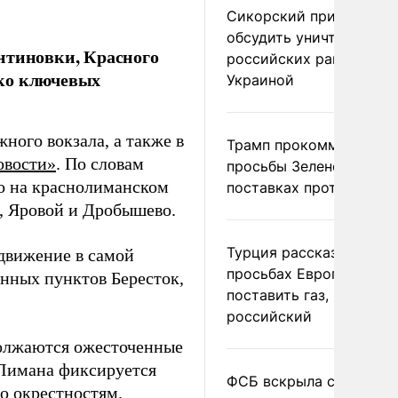
Сикорский призвал
обсудить уничтожение
нтиновки, Красного
российских ракет над
ько ключевых
Украиной
ного вокзала, а также в
Трамп прокомментиров
овости»
. По словам
просьбы Зеленского о
о на краснолиманском
поставках противораке
, Яровой и Дробышево.
Турция рассказала о
движение в самой
просьбах Европы
енных пунктов Бересток,
поставить газ, но не
российский
должаются ожесточенные
 Лимана фиксируется
ФСБ вскрыла сеть
о окрестностям.