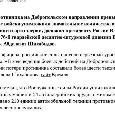
ия Городецкая
отивника на Добропольском направлении превыс
е войска уничтожили значительное количество 
ики и артиллерии, доложил президенту России 
76-й гвардейской десантно-штурмовой дивизии 
к Абдулазиз Шихабидов.
 офицера, российские силы нанесли серьезный уро
а. «В ходе ведения боевых действий на Добропольс
ии потери противника составили более шести тысяч 
слова Шихабидова
сайт
Кремля.
отметил, что Вооруженные силы России уничтожили
нных машин и 54 артиллерийских орудия с миномет
вано 210 единиц автомобильной техники противника
х военнослужащих.