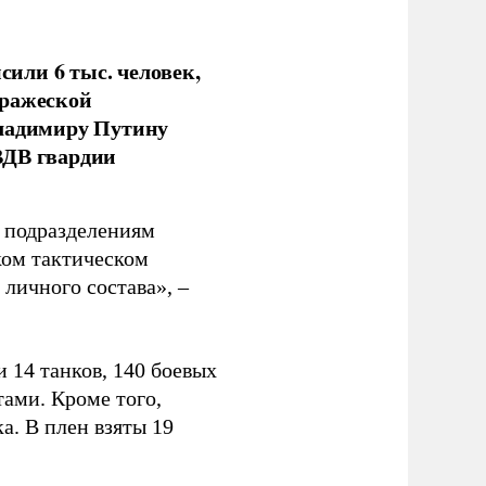
или 6 тыс. человек,
вражеской
Владимиру Путину
ВДВ гвардии
н подразделениям
ком тактическом
личного состава», –
 14 танков, 140 боевых
ами. Кроме того,
. В плен взяты 19