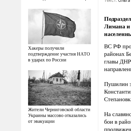
Tекст:
Ольга
Подраздел
Лимана и 
населенн
ВС РФ про
Хакеры получили
подтверждение участия НАТО
районах Б
в ударах по России
главы ДНР
направлен
Пушилин з
Константин
Степановк
Жители Черниговской области
На славян
Украины массово отказались
от эвакуации
бои в рай
продвижен