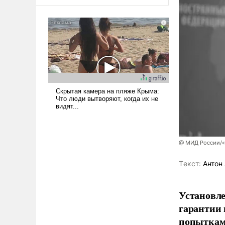
оплачиваться за счет
российских
налогоплательщиков и где
Еревану за свои поступки не
нужно отвечать.
@ МИД России/«
Tекст:
Антон 
Установле
гарантии 
попыткам