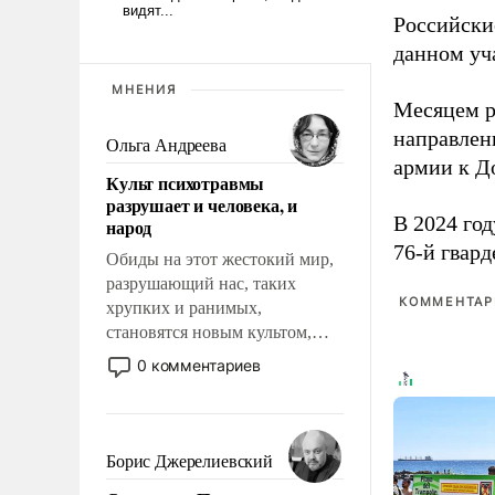
Российски
данном уча
МНЕНИЯ
Месяцем р
направлен
Ольга Андреева
армии к Д
Культ психотравмы
разрушает и человека, и
В 2024 го
народ
76-й гвар
Обиды на этот жестокий мир,
разрушающий нас, таких
КОММЕНТАРИ
хрупких и ранимых,
становятся новым культом,
постепенно вытесняя и
0 комментариев
отменяя традиционное
требование к человеку – быть
мужественным и твердым под
ударами судьбы, брать на себя
Борис Джерелиевский
ответственность, помогать