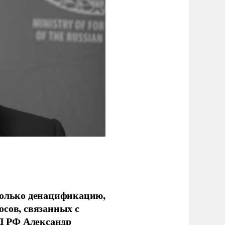
только денацификацию,
осов, связанных с
Д РФ Александр