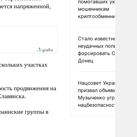
помогавших украински
ается напряженной,
мошенникам
криптообменников
Стало известно о
неудачных попытках ВС
форсировать Северски
Донец
скольких участках
Нацсовет Украины по Т
ость продвижения на
призвал объявить
Славянска.
Музыченко угрозой
нацбезопасности
раинские группы в