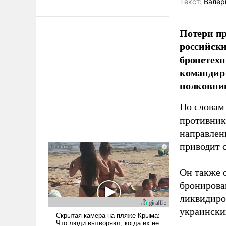
Tекст:
Валер
Потери пр
российски
бронетехн
командир 
полковни
По словам
противник
направлен
приводит 
Он также 
бронирова
ликвидиро
украински