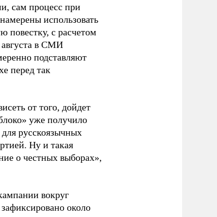
и, сам процесс при
 намерены использовать
ю повестку, с расчетом
 августа в СМИ
амеренно подставляют
хе перед так
висеть от того, дойдет
блоко» уже получило
а для русскоязычных
ртией. Ну и такая
ние о честных выборах»,
кампании вокруг
о зафиксировано около