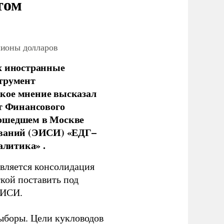
том
лионы долларов
х иностранные
струмент
кое мнение высказал
нт Финансового
рошедшем в Москве
ований (ЭИСИ) «ЕДГ–
алитика» .
является консолидация
кой поставить под
ЭИСИ.
ыборы. Цели кукловодов