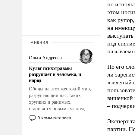
по исполь
этом носи
как рупор
на имеющу
выступать
под снятие
МНЕНИЯ
называемо
Ольга Андреева
По его сло
Культ психотравмы
разрушает и человека, и
ли зареги
народ
«зеленый 
Обиды на этот жестокий мир,
пользовате
разрушающий нас, таких
вишенкой 
хрупких и ранимых,
– подчерк
становятся новым культом,
постепенно вытесняя и
0 комментариев
Эксперт т
отменяя традиционное
партии. П
требование к человеку – быть