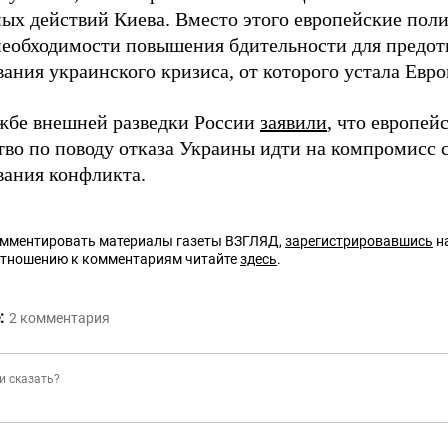
ых действий Киева. Вместо этого европейские пол
необходимости повышения бдительности для предо
ания украинского кризиса, от которого устала Евро
жбе внешней разведки России
заявили
, что европей
тво по поводу отказа Украины идти на компромисс 
вания конфликта.
омментировать материалы газеты ВЗГЛЯД,
зарегистрировавшись
на
отношению к комментариям читайте
здесь
.
:
2
комментария