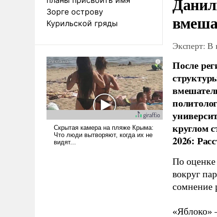
Данил
Зорге острову
вмеша
Курильской гряды
Эксперт: В
После рег
структуры
вмешатель
политолог
универси
круглом с
2026: Рас
По оценке
вокруг па
сомнение 
«Яблоко» 