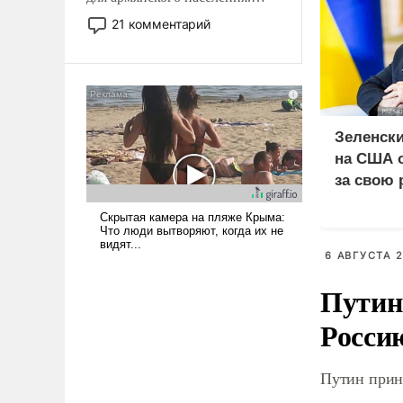
Мир, где политические
21 комментарий
прожекты будут безусловно
оплачиваться за счет
российских
налогоплательщиков и где
Еревану за свои поступки не
нужно отвечать.
Зеленск
на США о
за свою
ошибку
6 АВГУСТА 2
Путин
Росси
Путин прин