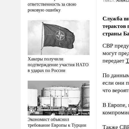
Tекст:
Алекс
ответственность за свою
роковую ошибку
Служба вн
терактов 
страны Б
СВР преду
могут пре
Хакеры получили
передает
подтверждение участия НАТО
в ударах по России
По данным
если они 
что вероят
В Европе,
компромис
Экономист объяснил
требование Европы к Турции
Также СВР