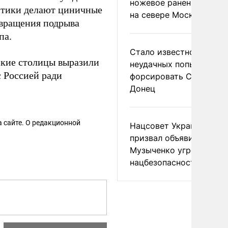
ножевое ранение в дра
итики делают циничные
на севере Москвы
твращения подрыва
па.
Стало известно о
ские столицы выразили
неудачных попытках ВС
с Россией ради
форсировать Северски
Донец
 сайте. О редакционной
Нацсовет Украины по Т
призвал объявить
Музыченко угрозой
нацбезопасности