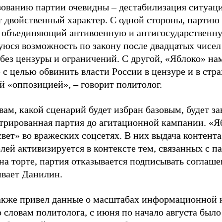
зованию партии очевидны – дестабилизация ситуаци
т двойственный характер. С одной стороны, партию
, объединяющий антивоенную и антигосударственну
юся возможность по закону после двадцатых чисел
 без цензуры и ограничений. С другой, «Яблоко» н
 с целью обвинить власти России в цензуре и в стра
й «оппозицией», – говорит политолог.
вам, какой сценарий будет избран базовым, будет за
стрированная партия до агитационной кампании. «Я
свет» во вражеских соцсетях. В них выдача контент
лей активизируется в контексте тем, связанных с па
на торте, партия отказывается подписывать соглаше
ивает Данилин.
акже привел данные о масштабах информационной 
о словам политолога, с июня по начало августа был