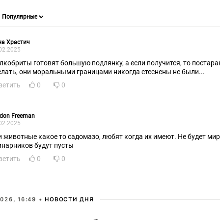
на Храстич
02.2025
лкобриты готовят большую подлянку, а если получится, то постара
елать, они моральными границами никогда стеснены не были...
ветить
0
0
don Freeman
02.2025
и животные какое то садомазо, любят когда их имеют. Не будет мир
инарников будут пусты
ветить
0
0
026, 16:49 •
НОВОСТИ ДНЯ