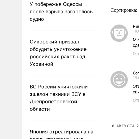
У побережья Одессы
Сортировка:
после взрыва загорелось
судно
Ни
19.
Ме
Сикорский призвал
сд
обсудить уничтожение
От
российских ракет над
Украиной
Gor
19.
ВС России уничтожили
Эт
св
эшелон техники ВСУ в
От
Днепропетровской
области
6 АВГУСТА 2
Япония отреагировала на
планы присвоить имя