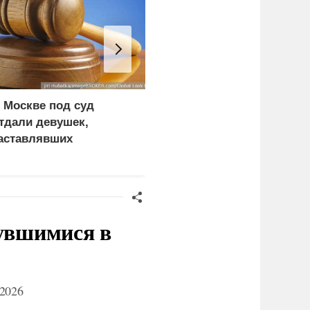
 Москве под суд
Россия добилась
тдали девушек,
снижения цен
аставлявших
ыплачивать большие
еки ресторана
нувшимися в
2026