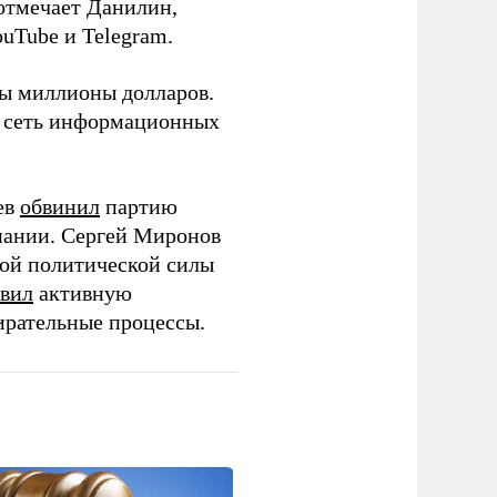
 отмечает Данилин,
ouTube и Telegram.
ны миллионы долларов.
ю сеть информационных
ев
обвинил
партию
пании. Сергей Миронов
той политической силы
вил
активную
ирательные процессы.