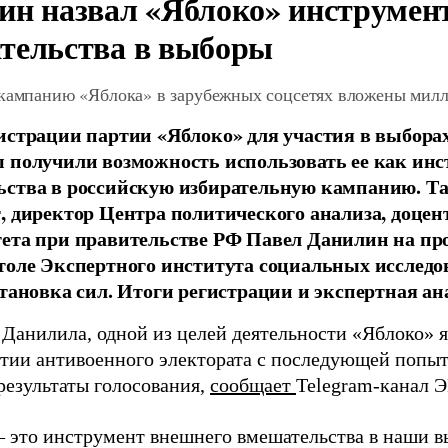
ин назвал «Яблоко» инструмен
тельства в выборы
 кампанию «Яблока» в зарубежных соцсетях вложены мил
истрации партии «Яблоко» для участия в выбора
 получили возможность использовать ее как ин
ства в российскую избирательную кампанию. Та
, директор Центра политического анализа, доце
тета при правительстве РФ Павел Данилин на п
толе Экспертного института социальных исслед
становка сил. Итоги регистрации и экспертная ан
 Данилила, одной из целей деятельности «Яблоко» 
ртии антивоенного электората с последующей попыт
результаты голосования,
сообщает
Telegram-канал 
– это инструмент внешнего вмешательства в наши в