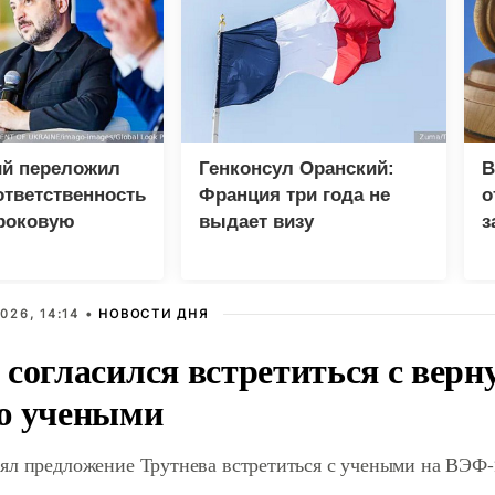
ий переложил
Генконсул Оранский:
В
тветственность
Франция три года не
о
 роковую
выдает визу
з
российскому дипломату
в
ч
026, 14:14 •
НОВОСТИ ДНЯ
 согласился встретиться с вер
ю учеными
ял предложение Трутнева встретиться с учеными на ВЭФ-