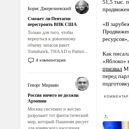
мужественным и твердым под
51,5 тыс.
ударами судьбы, брать на себя
Борис Джерелиевский
продвижени
ответственность, помогать
Сможет ли Пентагон
слабым, идти вперед и
перестроить ВПК США
«В зарубе
адаптироваться.
Продвижен
Только для того, чтобы
ресурсов»,
вернуться к довоенному
объему запасов ракет
Tomahawk, THAAD и Patriot
Как писал
США потребуется более трех
4 комментария
«Яблоко» 
лет. Даже небольшая война с
призвал
Ми
Ираном опустошила
перед пар
американские арсеналы.
подготовк
Сложившаяся ситуация
Геворг Мирзаян
означает многолетний период
Россия ничего не должна
уязвимости США, например,
КОММЕНТАРИ
Армении
перед Китаем.
Москва системно и жестко
разрушает тот фантастический
мир, который Пашинян рисует
для армянского населения.