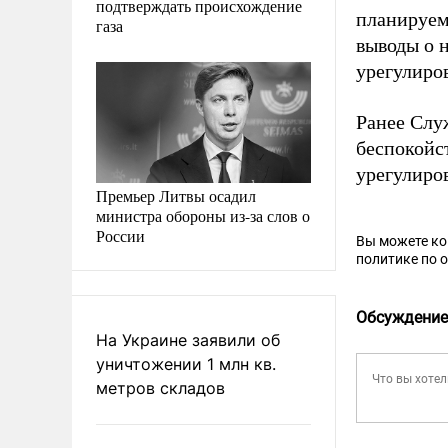
подтверждать происхождение
планируем
газа
выводы о 
урегулиров
Ранее Слу
беспокойс
урегулиро
Премьер Литвы осадил
министра обороны из-за слов о
России
Вы можете к
политике по 
Обсуждение
На Украине заявили об
уничтожении 1 млн кв.
метров складов