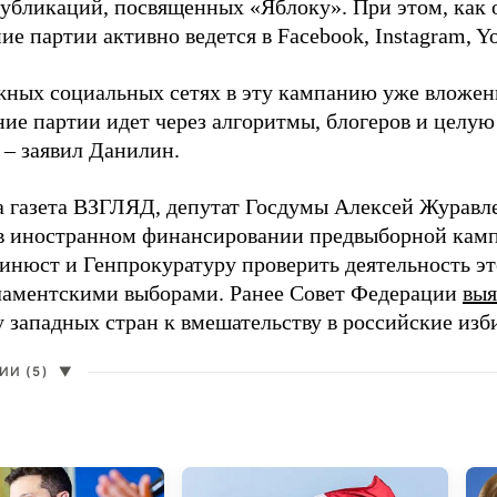
 публикаций, посвященных «Яблоку». При этом, как
е партии активно ведется в Facebook, Instagram, Y
жных социальных сетях в эту кампанию уже вложе
ие партии идет через алгоритмы, блогеров и целу
 – заявил Данилин.
а газета ВЗГЛЯД, депутат Госдумы Алексей Журавл
в иностранном финансировании предвыборной кам
нюст и Генпрокуратуру проверить деятельность э
ламентскими выборами. Ранее Совет Федерации
выя
у западных стран к вмешательству в российские изб
И (5)
▼