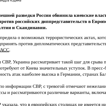
андра Юдина
ешней разведки России обвинила киевские влас
против российских диппредставительств в Европ
алтии и Скандинавии.
предила о возможных террористических актах, кото
дпринять против дипломатических представительств
ТАСС
.
 СВР, Украина рассматривает такой шаг для срыва 
потребуют от Киева значительных уступок. В пресс
ность атак наиболее высока в Германии, странах Б
 по информации СВР, с тревогой отмечают нежелан
сы и рассматриваются различные варианты, включа
 указала, что в европейских столицах не имеется н