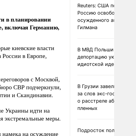
Reuters: США попросил
Россию освободить
ти в планировании
осужденного американ
е, включая Германию,
Гилмана
рые киевские власти
В МВД Польши назвали
 России в Европе,
депортацию украинцев
идиотской идеей
переговоров с Москвой,
В Грузии завели дело и
-бюро СВР подчеркнули,
за слов экс-госминист
алтии и Скандинавии.
о расстреле абхазских
пленных
ие Украины идти на
я экстремальные меры.
Подросток получил
и намека на осуждение