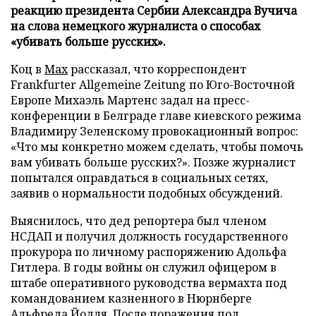
реакцию президента Сербии Александра Вучича
на слова немецкого журналиста о способах
«убивать больше русских».
Коц в
Мах
рассказал, что корреспондент
Frankfurter Allgemeine Zeitung по Юго-Восточной
Европе Михаэль Мартенс задал на пресс-
конференции в Белграде главе киевского режима
Владимиру Зеленскому провокационный вопрос:
«Что мы конкретно можем сделать, чтобы помочь
вам убивать больше русских?». Позже журналист
попытался оправдаться в социальных сетях,
заявив о нормальности подобных обсуждений.
Выяснилось, что дед репортера был членом
НСДАП и получил должность государственного
прокурора по личному распоряжению Адольфа
Гитлера. В годы войны он служил офицером в
штабе оперативного руководства вермахта под
командованием казненного в Нюрнберге
Альфреда Йодля. После поражения под