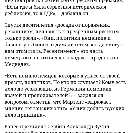
них построить Третий рейх с русскими рабами».
«Если где и была серьезная историческая
рефлексия, то в ГДР», – добавил он.
Спустя десятилетия «досада от поражения,
реваншизм, ненависть к презренным русским
только росли». «Они, политики немецкие и
бизнес, улыбались и думали о том, когда смогут
нам отомстить. Ресентимент – это часть
немецкого политического кода», – продолжил
Медведев.
«Есть немало немцев, которые в ужасе от своей
прессы, политиков. Но кто их слушает? Кому есть
дело до уезжающих из Германии немецких
врачей и преподавателей?» – задался он
вопросом, отметив, что Мартенс «выражает
мнение тевтонских элит»: «У них добить русских –
дело принципа».
Ранее президент Сербии Александр Вучич
опроверг
обсуждение военного сотрудничества с