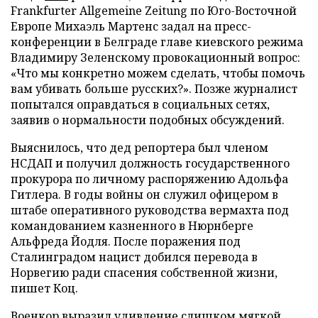
Frankfurter Allgemeine Zeitung по Юго-Восточной
Европе Михаэль Мартенс задал на пресс-
конференции в Белграде главе киевского режима
Владимиру Зеленскому провокационный вопрос:
«Что мы конкретно можем сделать, чтобы помочь
вам убивать больше русских?». Позже журналист
попытался оправдаться в социальных сетях,
заявив о нормальности подобных обсуждений.
Выяснилось, что дед репортера был членом
НСДАП и получил должность государственного
прокурора по личному распоряжению Адольфа
Гитлера. В годы войны он служил офицером в
штабе оперативного руководства вермахта под
командованием казненного в Нюрнберге
Альфреда Йодля. После поражения под
Сталинградом нацист добился перевода в
Норвегию ради спасения собственной жизни,
пишет Коц.
Военкор выразил удивление слишком мягкой