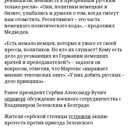
реваншизм, ненависть к презренным русским
только росли». «Они, политики немецкие и
бизнес, улыбались и думали о том, когда смогут
нам отомстить. Ресентимент – это часть
немецкого политического кода», – продолжил
Медведев.
«Есть немало немцев, которые в ужасе от своей
прессы, политиков. Но кто их слушает? Кому есть
дело до уезжающих из Германии немецких
врачей и преподавателей?» – задался он
вопросом, отметив, что Мартенс «выражает
мнение тевтонских элит»: «У них добить русских –
дело принципа».
Ранее президент Сербии Александр Вучич
опроверг
обсуждение военного сотрудничества с
Владимиром Зеленским в Белграде.
Жители сербской столицы
устроили
акцию
протеста против приезда Зеленского.